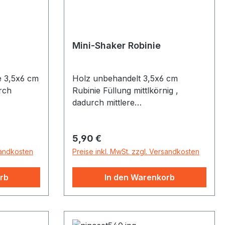
Mini-Shaker Robinie
e 3,5x6 cm
Holz unbehandelt 3,5x6 cm
rch
Rubinie Füllung mittlkörnig ,
dadurch mittlere
Lautstärke/Klanghöhe
Regulärer Preis:
5,90 €
sandkosten
Preise inkl. MwSt. zzgl. Versandkosten
rb
In den Warenkorb