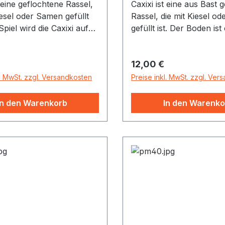
t eine geflochtene Rassel,
Caxixi ist eine aus Bast 
iesel oder Samen gefüllt
Rassel, die mit Kiesel o
 Spiel wird die Caxixi auf
gefüllt ist. Der Boden ist
ewegt bzw. gedreht,
Kalebassen- oder Holz-
r Inhalt entweder auf die
Beim Spiel wird die Caxi
r Preis:
Regulärer Preis:
12,00 €
e oder auf das Geflecht
ab bewegt bzw. gedreht
d je nach dem ein hoher,
der Inhalt entweder auf 
l. MwSt. zzgl. Versandkosten
Preise inkl. MwSt. zzgl. Ver
oder ein weicher, tiefer
Kalebasse oder auf das 
ngt. Caxixi Material:
trifft und je nach dem ei
In den Warenkorb
In den Warenko
t Naturfellboden, Farbe:
scharfer oder ein weicher
Ton erklingt.