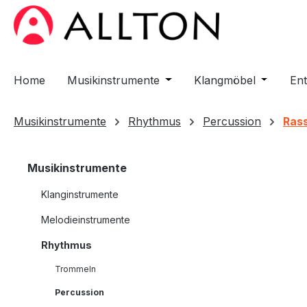
m Hauptinhalt springen
Zur Suche springen
Zur Hauptnavigation springen
Home
Musikinstrumente
Öffne oder Schließe das D
Klangmöbel
Öffne od
En
Musikinstrumente
Rhythmus
Percussion
Rass
Musikinstrumente
Klanginstrumente
Melodieinstrumente
Rhythmus
Trommeln
Percussion