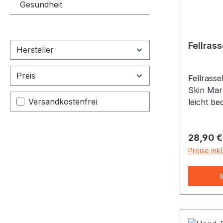
Gesundheit
Fellras
Hersteller
Preis
Fellrasse
Skin Mar
Filter hinzufügen: Versandkostenfrei
Versandkostenfrei
leicht b
verarbeit
Gesamtlä
Reguläre
28,90 €
Durchmes
Lieferum
Preise ink