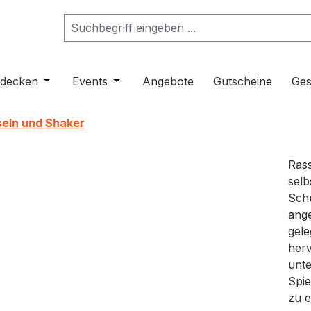
ropdown der Kategorie Musikinstrumente
er Schließe das Dropdown der Kategorie Klangmöbel
tdecken
Öffne oder Schließe das Dropdown der Kategorie 
Events
Öffne oder Schließe das Dropdown de
Angebote
Gutscheine
Ges
eln und Shaker
Rass
selb
Schü
ange
gele
herv
unte
Spie
zu e