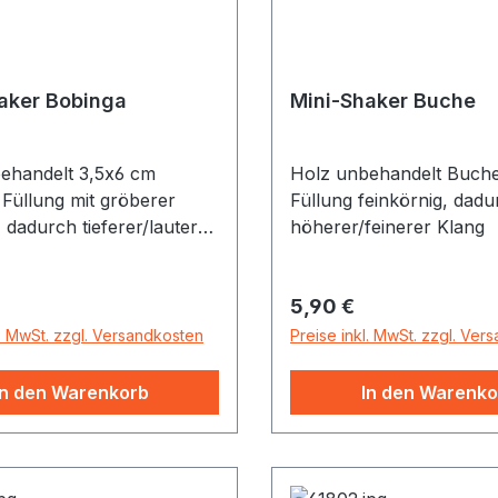
aker Bobinga
Mini-Shaker Buche
ehandelt 3,5x6 cm
Holz unbehandelt Buch
 Füllung mit gröberer
Füllung feinkörnig, dadu
dadurch tieferer/lauterer
höherer/feinerer Klang
r Preis:
Regulärer Preis:
5,90 €
l. MwSt. zzgl. Versandkosten
Preise inkl. MwSt. zzgl. Ver
In den Warenkorb
In den Warenko