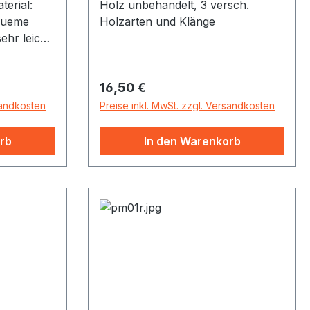
terial:
Holz unbehandelt, 3 versch.
queme
Holzarten und Klänge
ehr leicht
e Bendo-
estigt an
Regulärer Preis:
16,50 €
 vielseitig
underbar
sandkosten
Preise inkl. MwSt. zzgl. Versandkosten
Klang,
n
rb
In den Warenkorb
zu
n und
en.