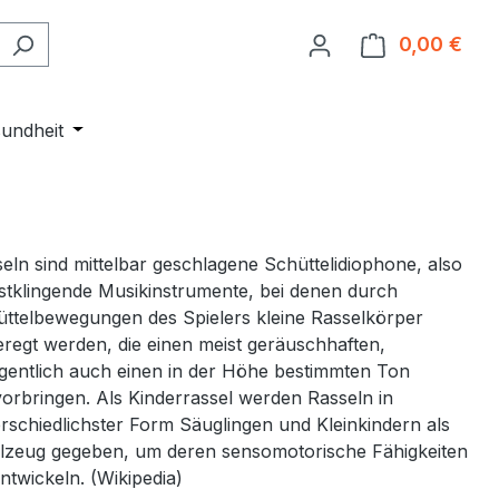
0,00 €
Ware
Entdecken
r Kategorie Events
undheit
Öffne oder Schließe das Dropdown der Kategorie 
eln sind mittelbar geschlagene Schüttelidiophone, also
stklingende Musikinstrumente, bei denen durch
ttelbewegungen des Spielers kleine Rasselkörper
regt werden, die einen meist geräuschhaften,
gentlich auch einen in der Höhe bestimmten Ton
orbringen. Als Kinderrassel werden Rasseln in
rschiedlichster Form Säuglingen und Kleinkindern als
lzeug gegeben, um deren sensomotorische Fähigkeiten
ntwickeln. (Wikipedia)