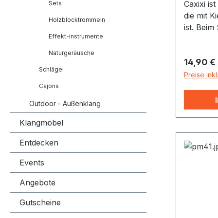
Caxixi is
Sets
die mit K
Holzblocktrommeln
ist. Beim
Effekt-instrumente
und ab b
sodass de
Naturgeräusche
Reguläre
14,90 €
Kalebass
Schlägel
trifft un
Preise ink
scharfer 
Cajons
Ton erkli
Outdoor - Außenklang
Rattan mi
Natural
Klangmöbel
Entdecken
Events
Angebote
Gutscheine