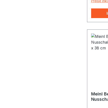
Preise ink
Meinl B
Nusscha
43 x 38