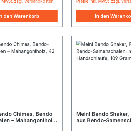
l. MwSt. zzgl. Versandkosten
Preise inkl. MwSt. zzgl. Ver
In den Warenkorb
In den Warenko
endo Chimes, Bendo-
Meinl Bendo Shaker,
len – Mahangoniholz,
aus Bendo-Samensch
 cm
mit Handschlaufe, 1