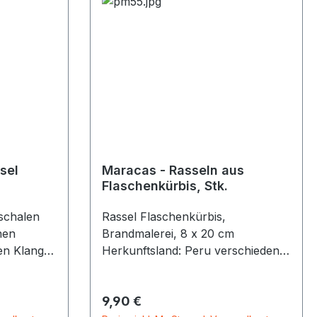
sel
Maracas - Rasseln aus
Flaschenkürbis, Stk.
schalen
Rassel Flaschenkürbis,
nen
Brandmalerei, 8 x 20 cm
en Klang
Herkunftsland: Peru verschiedene
Muster
Regulärer Preis:
9,90 €