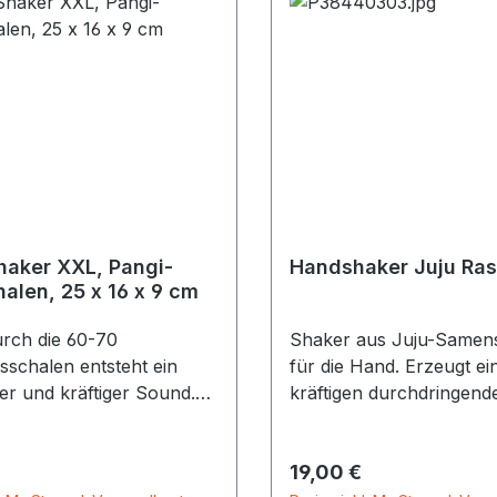
aker XXL, Pangi-
Handshaker Juju Ras
alen, 25 x 16 x 9 cm
urch die 60-70
Shaker aus Juju-Samen
sschalen entsteht ein
für die Hand. Erzeugt ei
er und kräftiger Sound.
kräftigen durchdringend
len sind auf langen
ca. 20 cm
uf einer Naturschnur
r Preis:
Regulärer Preis:
19,00 €
lt.