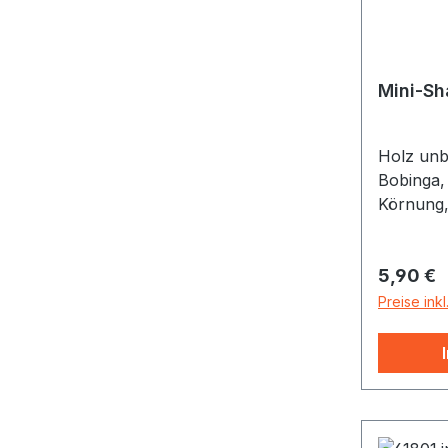
Mini-Sh
Holz unb
Bobinga,
Körnung, 
Klang
Reguläre
5,90 €
Preise ink