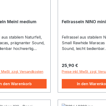
seln Meinl medium
Fellrasseln NINO mini
l aus stabilem Naturfell,
Fellrassel aus stabilem N
acas, prägnanter Sound,
Small Rawhide Maracas 
edienbar hochwertig
Sound, leicht bedienbar
et handlicher Holzgriff
hochwertig verarbeitet h
nge: 19 cm max
Holzgriff Gesamtlänge: 
r Preis:
Regulärer Preis:
25,90 €
ser: 5,4 cm
Durchmesser: 4,9 cm
fang: 1 Paar
Lieferumfang: 1 Paar
l. MwSt. zzgl. Versandkosten
Preise inkl. MwSt. zzgl. Ver
In den Warenkorb
In den Warenko