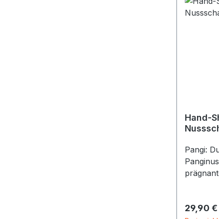
Hand-Sh
Nusssch
Pangi: D
Panginus
prägnant
Die Scha
Reihen a
Reguläre
29,90 €
aufgefäde