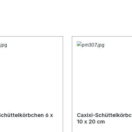
Schüttelkörbchen 6 x
Caxixi-Schüttelkörb
10 x 20 cm