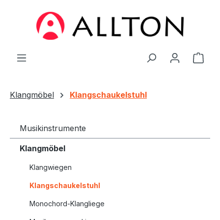
Zum Hauptinhalt springen
Ware
Klangmöbel
Klangschaukelstuhl
Musikinstrumente
Klangmöbel
Klangwiegen
Klangschaukelstuhl
Monochord-Klangliege