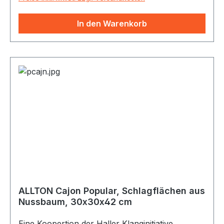
des Instrumentes als Terz, Quarte oder Quinte
gestimmt. Der Agogô wird mit einem Stab aus
In den Warenkorb
Holz, seltener auch aus Metall, angeschlagen.
Einen weiteren perkussiven Klang kann man
erzeugen, indem man die beiden Glocken
während des Spielens gegeneinander drückt.
ALLTON Cajon Popular, Schlagflächen aus
Nussbaum, 30x30x42 cm
Eine Koopertion der Haller Klanginitiative