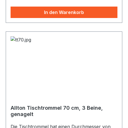
Naturfellen (Rind) bespannt. Die ALLTON–
Tischtrommel wurde speziell für das
In den Warenkorb
gemeinsame Spielen in der Gruppe an einem
„Tisch“ entwickelt. Sie bietet viele spielerische
Möglichkeiten für Gruppenerlebnis und
Rhythmusschulung. Gemeinsam können 6-14
Personen auf demselben Instrument
verschiedenste Klangmöglichkeiten
herausfinden. Rhythmus und Taktgefühl kann
durch das unmittelbare Schauen, Horchen und
Fühlen am großen Trommeltisch leicht und mit
viel Spaß erlernt werden. Jeder sieht was die
anderen tun. Rasch entsteht über das Trommeln
spielerische Kommunikation und ein „Wir-
Gefühl“.
Allton Tischtrommel 70 cm, 3 Beine,
genagelt
Die Tischtrommel hat einen Durchmesser von