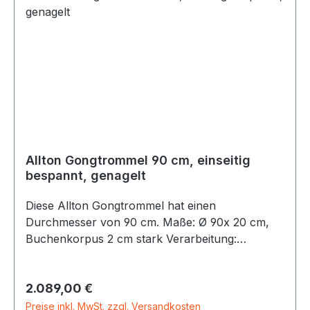
Allton Gongtrommel 90 cm, einseitig
bespannt, genagelt
Diese Allton Gongtrommel hat einen
Durchmesser von 90 cm. Maße: Ø 90x 20 cm,
Buchenkorpus 2 cm stark Verarbeitung:
GenageltMaterial: Hochwertiges
NaturfellLieferung inkl. Bedienungsanleitung und
Regulärer Preis:
2.089,00 €
Aufbauanleitung. Alle Gongtrommeln werden in
unserer Werkstatt aus Buchenholz
Preise inkl. MwSt. zzgl. Versandkosten