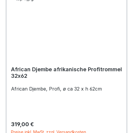
African Djembe afrikanische Profitrommel
32x62
African Djembe, Profi, ø ca 32 x h 62cm
Regulärer Preis:
319,00 €
Preise inkl. MwSt. zzgl. Versandkosten