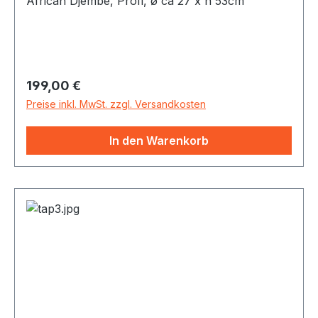
African Djembe, Profi, ø ca 27 x h 53cm
Regulärer Preis:
199,00 €
Preise inkl. MwSt. zzgl. Versandkosten
In den Warenkorb