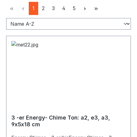
Seite
Seite
Seite
Seite
Seite
1
2
3
4
5
3 -er Energy- Chime Ton: a2, e3, a3,
9x5x18 cm