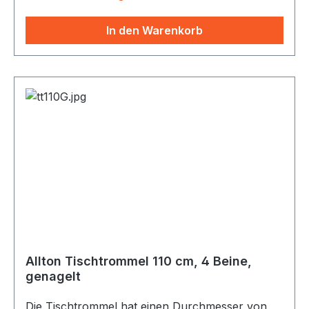
Ziegenfelltrommel ist wegen ihres sonoren
Klangs als Schamanentrommel besonders
In den Warenkorb
beliebt. Passende Schlegel: SC46
(Tambourinschlegel mit Filzkopf) und SCTRH
(Schlegel mit Lederkopf und urigen Stielen)
Allton Tischtrommel 110 cm, 4 Beine,
genagelt
Die Tischtrommel hat einen Durchmesser von