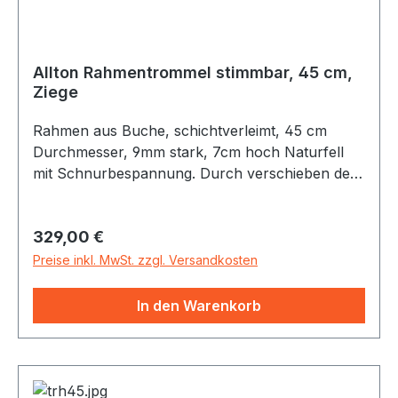
Allton Rahmentrommel stimmbar, 45 cm,
Ziege
Rahmen aus Buche, schichtverleimt, 45 cm
Durchmesser, 9mm stark, 7cm hoch Naturfell
mit Schnurbespannung. Durch verschieben der
Holzkugeln auf der Rückseite läßt sich die
Trommel stimmen
Regulärer Preis:
329,00 €
Preise inkl. MwSt. zzgl. Versandkosten
In den Warenkorb