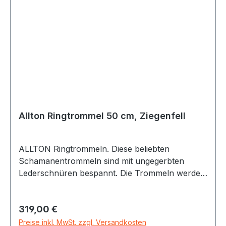
Hintergrund. Passende Schlegel: SC46
(Tambourinschlegel mit Filzkopf) und SCTRH
(Schlegel mit Lederkopf und urigen Stielen)
Allton Ringtrommel 50 cm, Ziegenfell
ALLTON Ringtrommeln. Diese beliebten
Schamanentrommeln sind mit ungegerbten
Lederschnüren bespannt. Die Trommeln werden
individuell in Handarbeit gefertigt. Es werden nur
Naturmaterialien (verleimter Buchenholz-
Regulärer Preis:
319,00 €
Korpus, Fellstreifen-Bespannung mit Naturfell)
von bester Qualität verwendet. Die
Preise inkl. MwSt. zzgl. Versandkosten