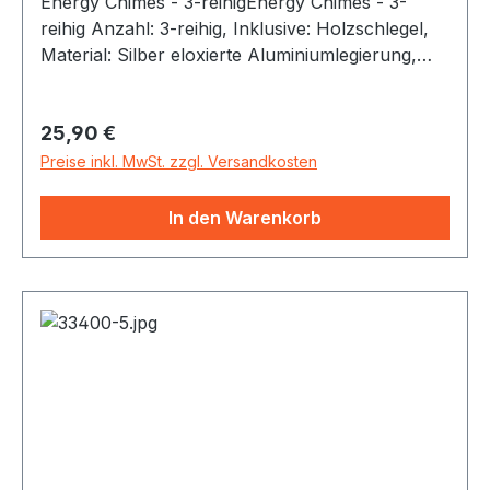
Energy Chimes - 3-reihigEnergy Chimes - 3-
reihig Anzahl: 3-reihig, Inklusive: Holzschlegel,
Material: Silber eloxierte Aluminiumlegierung,
Farbe: Natural
Regulärer Preis:
25,90 €
Preise inkl. MwSt. zzgl. Versandkosten
In den Warenkorb