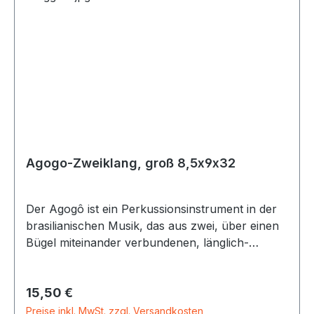
Agogo-Zweiklang, groß 8,5x9x32
Der Agogô ist ein Perkussionsinstrument in der
brasilianischen Musik, das aus zwei, über einen
Bügel miteinander verbundenen, länglich-
kegelförmigen Metallglocken besteht. Die beiden
Glocken sind von unterschiedlicher Größe und
Regulärer Preis:
15,50 €
Tonhöhe. Das Tonintervall der beiden
obertonreichen Glocken ist je nach Verarbeitung
Preise inkl. MwSt. zzgl. Versandkosten