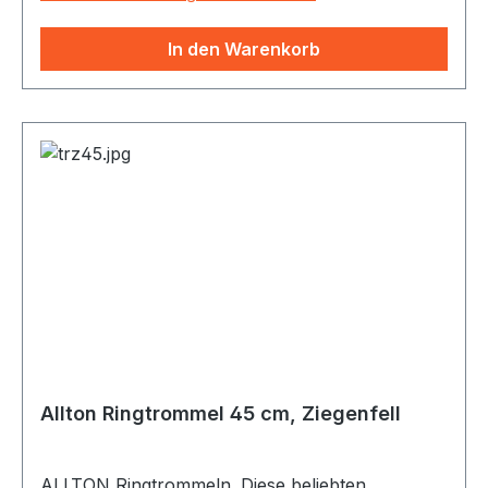
Hirschfelltrommel ist wegen ihres sonoren
Klangs als Schamanentrommel besonders
In den Warenkorb
beliebt. Es gibt sie mit Damhirsch, weiss mit z.T.
hellbrauner Musterung. Neu im Programm sind
die Rothirschfelle mit schöner, starker
Zeichnung. Von transparent bis weiss im
Hintergrund. Passende Schlegel: SC46
(Tambourinschlegel mit Filzkopf) und SCTRH
(Schlegel mit Lederkopf und urigen Stielen)
Allton Ringtrommel 45 cm, Ziegenfell
ALLTON Ringtrommeln. Diese beliebten