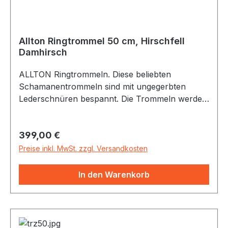
Allton Ringtrommel 50 cm, Hirschfell
Damhirsch
ALLTON Ringtrommeln. Diese beliebten
Schamanentrommeln sind mit ungegerbten
Lederschnüren bespannt. Die Trommeln werden
individuell in Handarbeit gefertigt. Es werden nur
Naturmaterialien (verleimter Buchenholz-
Regulärer Preis:
399,00 €
Korpus, Fellstreifen-Bespannung mit Naturfell)
von bester Qualität verwendet. Die
Preise inkl. MwSt. zzgl. Versandkosten
Hirschfelltrommel ist wegen ihres sonoren
Klangs als Schamanentrommel besonders
In den Warenkorb
beliebt. Es gibt sie mit Damhirsch, weiss mit z.T.
hellbrauner Musterung. Neu im Programm sind
die Rothirschfelle mit schöner, starker
Zeichnung. Von transparent bis weiss im