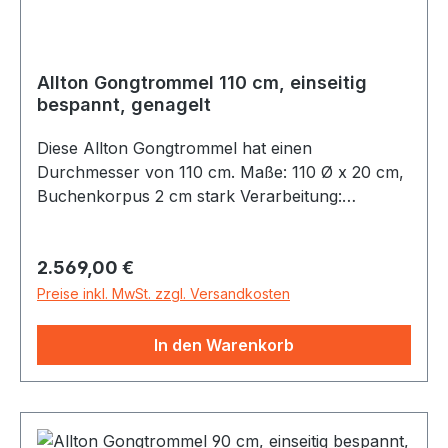
Allton Gongtrommel 110 cm, einseitig
bespannt, genagelt
Diese Allton Gongtrommel hat einen
Durchmesser von 110 cm. Maße: 110 Ø x 20 cm,
Buchenkorpus 2 cm stark Verarbeitung:
GenageltMaterial: Hochwertiges
NaturfellLieferung inkl. Bedienungsanleitung und
Regulärer Preis:
2.569,00 €
Aufbauanleitung. Alle Gongtrommeln werden in
unserer Werkstatt aus Buchenholz
Preise inkl. MwSt. zzgl. Versandkosten
handgefertigt, geölt und mit Naturfellen (Rind)
bespannt. Dieser Korpus kann ohne Beine
In den Warenkorb
verwendet werden: Als Gongtrommel
aufgehängt an einem Gongständer, senkrecht
freistehend oder am Boden, zum Beispiel auf
vier Sitzkissen oder Meditationskissen gelagert.