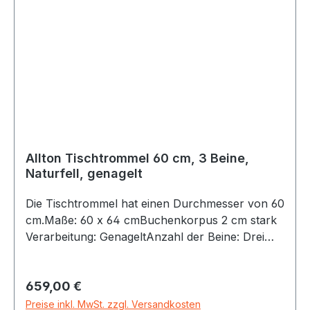
„Tisch“ entwickelt. Sie bietet viele spielerische
Möglichkeiten für Gruppenerlebnis und
Rhythmusschulung. Gemeinsam können 6-14
Personen auf demselben Instrument
verschiedenste Klangmöglichkeiten
herausfinden. Rhythmus und Taktgefühl kann
durch das unmittelbare Schauen, Horchen und
Fühlen am großen Trommeltisch leicht und mit
viel Spaß erlernt werden. Jeder sieht was die
anderen tun. Rasch entsteht über das Trommeln
Allton Tischtrommel 60 cm, 3 Beine,
spielerische Kommunikation und ein „Wir-
Naturfell, genagelt
Gefühl“.
Die Tischtrommel hat einen Durchmesser von 60
cm.Maße: 60 x 64 cmBuchenkorpus 2 cm stark
Verarbeitung: GenageltAnzahl der Beine: Drei
Material: hochwertiges NaturfellLieferung inkl.
Bedienungsanleitung und Aufbauanleitung.Alle
Regulärer Preis:
659,00 €
Tischtrommeln werden in unserer Werkstatt aus
Buchenholz handgefertigt, geölt und mit
Preise inkl. MwSt. zzgl. Versandkosten