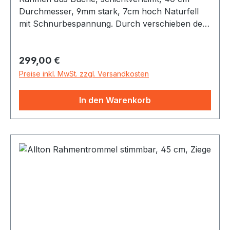
Durchmesser, 9mm stark, 7cm hoch Naturfell
mit Schnurbespannung. Durch verschieben der
Holzkugeln auf der Rückseite läßt sich die
Trommel stimmen
Regulärer Preis:
299,00 €
Preise inkl. MwSt. zzgl. Versandkosten
In den Warenkorb