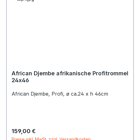
African Djembe afrikanische Profitrommel
24x46
African Djembe, Profi, ø ca.24 x h 46cm
Regulärer Preis:
159,00 €
Preise inkl. MwSt. zzgl. Versandkosten