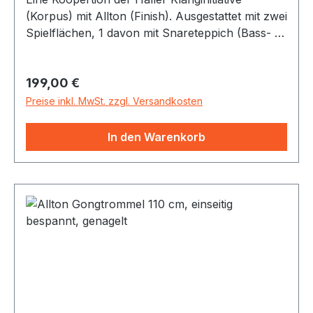
(Korpus) mit Allton (Finish). Ausgestattet mit zwei
Spielflächen, 1 davon mit Snareteppich (Bass- &
Snaresounds oder Latino-Conga-Sound) und
seitlicher Reflexöffnung. Bietet vielfältige
Regulärer Preis:
199,00 €
Klangmöglichkeiten, die lange Spielfreude
garantieren.
Preise inkl. MwSt. zzgl. Versandkosten
In den Warenkorb