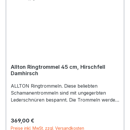
Allton Ringtrommel 45 cm, Hirschfell
Damhirsch
ALLTON Ringtrommeln. Diese beliebten
Schamanentrommeln sind mit ungegerbten
Lederschnüren bespannt. Die Trommeln werden
individuell in Handarbeit gefertigt. Es werden nur
Naturmaterialien (verleimter Buchenholz-
Regulärer Preis:
369,00 €
Korpus, Fellstreifen-Bespannung mit Naturfell)
von bester Qualität verwendet. Die
Preise inkl. MwSt. zzgl. Versandkosten