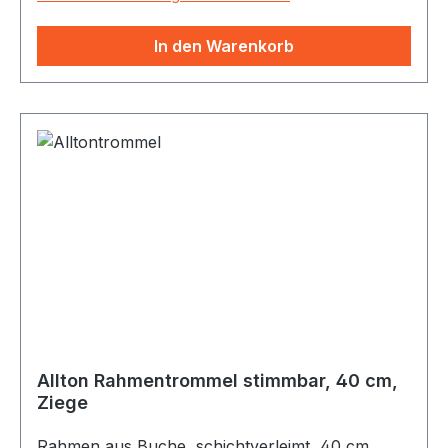
handgefertigt, geölt und mit Naturfellen (Rind)
bespannt. Dieser Korpus kann ohne Beine
In den Warenkorb
verwendet werden: Als Gongtrommel
aufgehängt an einem Gongständer, senkrecht
freistehend oder am Boden, zum Beispiel auf
vier Sitzkissen oder Meditationskissen gelagert.
Allton Rahmentrommel stimmbar, 40 cm,
Ziege
Rahmen aus Buche, schichtverleimt, 40 cm