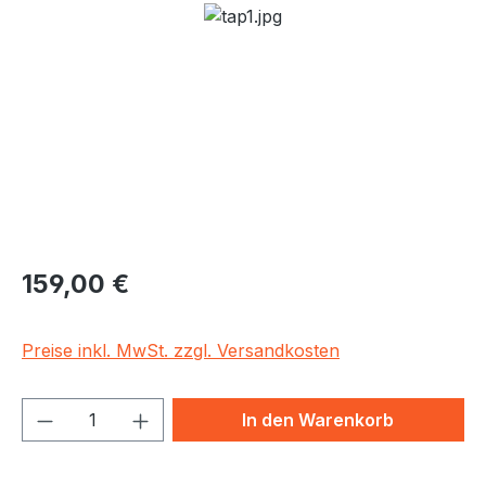
Bildergalerie überspringen
Regulärer Preis:
159,00 €
Preise inkl. MwSt. zzgl. Versandkosten
Produkt Anzahl: Gib den gewünschten We
In den Warenkorb