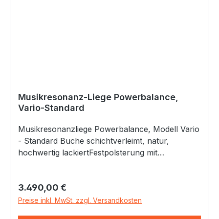
langlebigen Produkt, mitdem Sie viele
Jahrzehnte Freude haben. Zur Musikresonanz-
Wiedergabe kann die Klangwoge mit dem
beiliegendem Lautsprecherkabel wie ein
Lautsprecherpaar an eine handelsüblichen
Stereoanlage angeschlossen werden.
Musikresonanz-Liege Powerbalance,
Vario-Standard
Polsterfarbe Parotega:
Birch
Musikresonanzliege Powerbalance, Modell Vario
- Standard Buche schichtverleimt, natur,
hochwertig lackiertFestpolsterung mit
desinfektionsmittelbeständigem Textil-Kunstleder,
inkl. Kopfkissen, inkl. anklettbarer
Regulärer Preis:
3.490,00 €
Schuhschutzauflage Die Allton Musikresonanz-
liege Powerbalance wird aus hochwertigen
Preise inkl. MwSt. zzgl. Versandkosten
natürlichen und pflegefreundlichen Materialien in