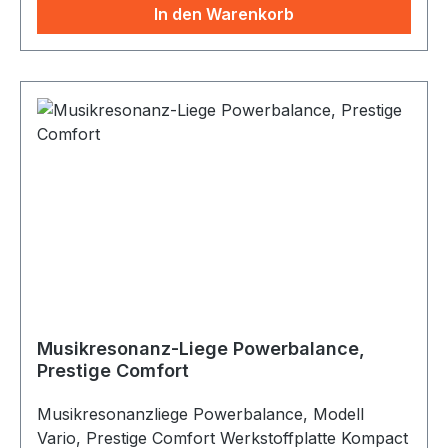
im Kopf- und Fußbereich keilförmig verjüngt -
In den Warenkorb
Festpolsterung mit hochwertigem,
desinfektionsmitteltauglichem Kunstleder,
verschiedene Farben - inkl. 2 Resonatoren und
2x5 m Lautsprecherkabel für Anschluß an
Musikanlage - inkl. Kopfkissen - Maße standard
200x63 cm
Musikresonanz-Liege Powerbalance,
Prestige Comfort
Musikresonanzliege Powerbalance, Modell
Vario, Prestige Comfort Werkstoffplatte Kompact