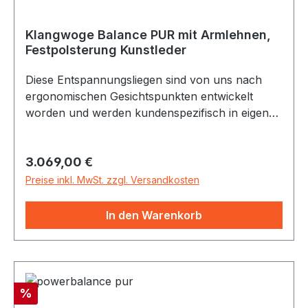
Klangwoge Balance PUR mit Armlehnen,
Festpolsterung Kunstleder
Polsterfarbe Parotega:
Birch
Diese Entspannungsliegen sind von uns nach
ergonomischen Gesichtspunkten entwickelt
worden und werden kundenspezifisch in eigener
Werkstatt in Bad Zwesten hergestellt. Klangwoge
„Balance-PUR“:Schaukelgestell Buche
Regulärer Preis:
3.069,00 €
schichtverleimt, lackiert, - ohne Fixierbügel -
inkl. Festpolsterung mit hochwertigem,
Preise inkl. MwSt. zzgl. Versandkosten
desinfektionsmitteltauglichem Kunstleder - inkl. 2
Resonatoren und 2x5 m Lautsprecherkabel -
In den Warenkorb
inkl. Kopfkissen - Maße standard 200x63 cm -
ansteckbare Armlehnen, Buche lackiert, Breite
inkl. Armlehen 80 cm
Rabatt
%