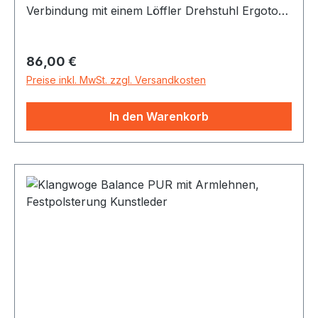
Verbindung mit einem Löffler Drehstuhl Ergotop
Bei Nachrüstung von vorhandenem Löffler
Ergotop Drehtstuhl bitte gesondert für ein
Regulärer Preis:
86,00 €
Angebot für Nachrüstung mit Montageanleitung
anfragen bei mail@allton.de . Dafür brauchen
Preise inkl. MwSt. zzgl. Versandkosten
wir die Angabe der Seriennummer Ihres Stuhls
(Aufkleber unter der Sitzfläche).
In den Warenkorb