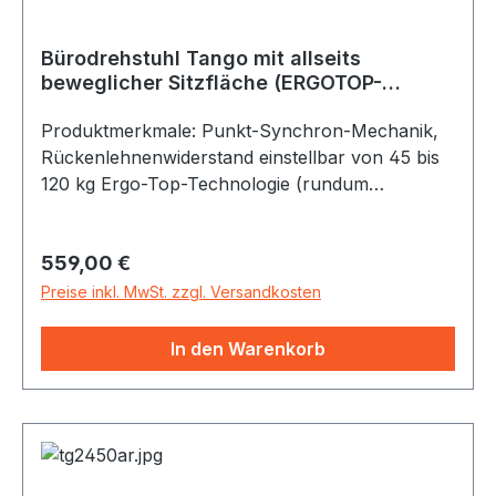
Bürodrehstuhl Tango mit allseits
beweglicher Sitzfläche (ERGOTOP-
Technologie) von Löffler, mit Armle
Produktmerkmale: Punkt-Synchron-Mechanik,
Rückenlehnenwiderstand einstellbar von 45 bis
120 kg Ergo-Top-Technologie (rundum
bewegliche Sitzfläche) mit Feststellung Standart
Rückenlehne (verstellbar von 51-58 cm ab Sitz)
Regulärer Preis:
559,00 €
Rückenlehne kann in verschiedenen Positionen
arretiert werden (von aufrecht bis fast liegend)
Preise inkl. MwSt. zzgl. Versandkosten
Integrierte Lordosenstütze (Vorwölbung in der
Rückenlehne), höhenverstellbar mit der
In den Warenkorb
Rückenlehne (als Zubehör kann die zusätzliche
Tiefenverstellung bestellt werden) Schiebesitz,
Tiefenfederung höhen- und breitenverstellbare
Armlehnen mit Softpad-Auflage Aluminium
Fußkreuz Alu poliert weiche Doppel-Laufrollen