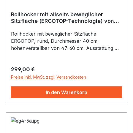
Rollhocker mit allseits beweglicher
Sitzfläche (ERGOTOP-Technologie) von
Löffler, gebogenes Fußkreuz
Rollhocker mit beweglicher Sitzfläche
ERGOTOP, rund, Durchmesser 40 cm,
höhenverstellbar von 47-60 cm. Ausstattung mit
Universalrollen für alle Böden. Das
Alleinstellunsmerkmal der ERGOTOP-Sitzfläche,
Regulärer Preis:
299,00 €
die sich in alle Richtungen mitbewegt ist
Rückentraining bei der Arbeit. Die IGR
Preise inkl. MwSt. zzgl. Versandkosten
(Interessengemeinschaft der Rückenschullehrer-
/innen e.V.) empfiehlt ERGO TOP
In den Warenkorb
uneingeschränkt, denn es stärkt die
Rückenmuskulatur und Bandscheiben, beugt
Haltungsschäden vor und verbessert die
Sauerstoffversorgung der Zellen.