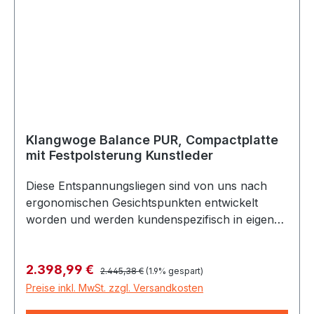
Klangwoge Balance PUR, Compactplatte
mit Festpolsterung Kunstleder
Polsterfarbe Parotega:
Birch
Diese Entspannungsliegen sind von uns nach
ergonomischen Gesichtspunkten entwickelt
worden und werden kundenspezifisch in eigener
Werkstatt in Bad Zwesten hergestellt. Klangwoge
„Balance-PUR“:Schaukelgestell Buche
Regulärer Preis:
Verkaufspreis:
2.398,99 €
schichtverleimt, lackiert, - ohne Fixierbügel -
2.445,38 €
(1.9% gespart)
Unterbau Compactplatte mit schwarzem Kern,
Preise inkl. MwSt. zzgl. Versandkosten
Holzdecor hellbraun, dunkelbraun, - Liegefläche