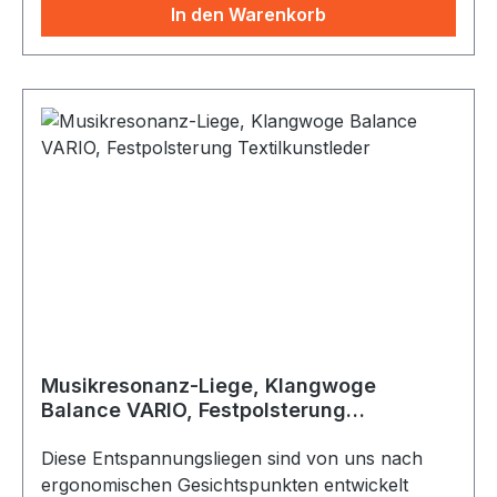
Deutschland gefertigt. Das schichtverleimte
In den Warenkorb
Buchenholz ermöglicht gleichbleibende Stabilität
und hält auch höchsten Belastungen stand. Es ist
zudem hochwertig lackiert mit
desinfektionsmitteltauglichem Lack. Diese
Verarbeitungsweise verbunden mit dem zeitlosen
Design macht die Klangliege zu einem
langlebigen Produkt, mit dem Sie lange Freude
haben. Zur Musikresonanz-Wiedergabe kann die
Klangwoge mit dem beiliegendem
Lautsprecherkabel wie ein Lautsprecherpaar an
eine handelsübliche Stereoanlage angeschlossen
werden.
Musikresonanz-Liege, Klangwoge
Balance VARIO, Festpolsterung
Textilkunstleder
Diese Entspannungsliegen sind von uns nach
ergonomischen Gesichtspunkten entwickelt