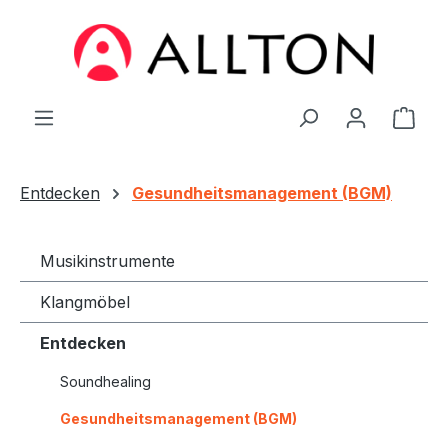
Zum Hauptinhalt springen
Ware
Entdecken
Gesundheitsmanagement (BGM)
Musikinstrumente
Klangmöbel
Entdecken
Soundhealing
Gesundheitsmanagement (BGM)