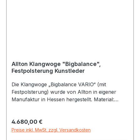
Allton Klangwoge "Bigbalance",
Festpolsterung Kunstleder
Die Klangwoge „Bigbalance VARIO“ (mit
Festpolsterung) wurde von Allton in eigener
Manufaktur in Hessen hergestellt. Material:
Liegefläche Buche, schichtverleimt und lackiert
Ansteckbare Armlehnen, Buche lackier Auflage
Regulärer Preis:
4.680,00 €
mit Kopfkissen: hochwertiges Kunstleder,
Festpolsterung Maße: Liegefläche Standard 205
Preise inkl. MwSt. zzgl. Versandkosten
x 63 cm Breite: Mit Armlehnen 80 cm