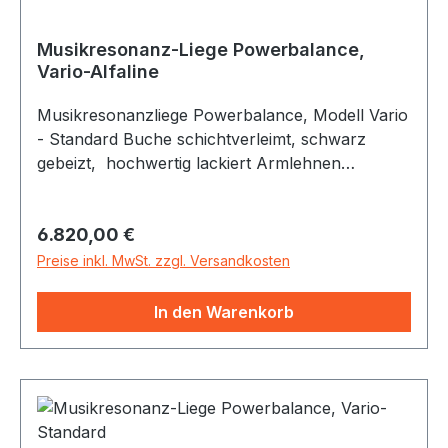
Musikresonanz-Liege Powerbalance,
Vario-Alfaline
Polsterfarbe Parotega:
Birch
Musikresonanzliege Powerbalance, Modell Vario
- Standard Buche schichtverleimt, schwarz
gebeizt, hochwertig lackiert Armlehnen
Ansteckbar, schwarz gebeizt, hochwertig
lackiertFestpolsterung mit
Regulärer Preis:
6.820,00 €
desinfektionsmittelbeständigem Textil-Kunstleder,
inkl. Kopfkissen Die Allton Klangliege
Preise inkl. MwSt. zzgl. Versandkosten
Powerbalance wird aus hochwertigen
natürlichen und pflegefreundlichen Materialien in
In den Warenkorb
Deutschland gefertigt. Das schichtverleimte
Buchenholz ermöglicht gleichbleibende Stabilität
und hält auch höchsten Belastungen stand.
Diese Verarbeitungsweise verbunden mit dem
zeitlosen Design macht die Klangliege zu einem