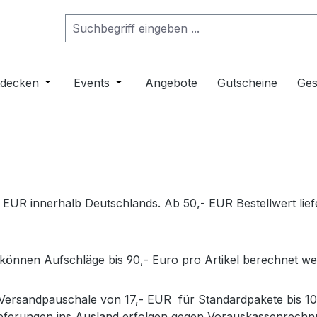
ropdown der Kategorie Musikinstrumente
er Schließe das Dropdown der Kategorie Klangmöbel
tdecken
Öffne oder Schließe das Dropdown der Kategorie 
Events
Öffne oder Schließe das Dropdown de
Angebote
Gutscheine
Ges
 EUR innerhalb Deutschlands. Ab 50,- EUR Bestellwert lief
 können Aufschläge bis 90,- Euro pro Artikel berechnet we
e Versandpauschale von 17,- EUR für Standardpakete bis 1
eferungen ins Ausland erfolgen gegen Vorauskassenrechnung