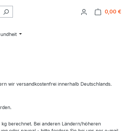
0,00 €
Ware
Entdecken
r Kategorie Events
undheit
Öffne oder Schließe das Dropdown der Kategorie 
ern wir versandkostenfrei innerhalb Deutschlands.
rden.
0 kg berechnet. Bei anderen Ländern/höheren
 oder paypal - bitte fordern Sie bei uns per e-mail