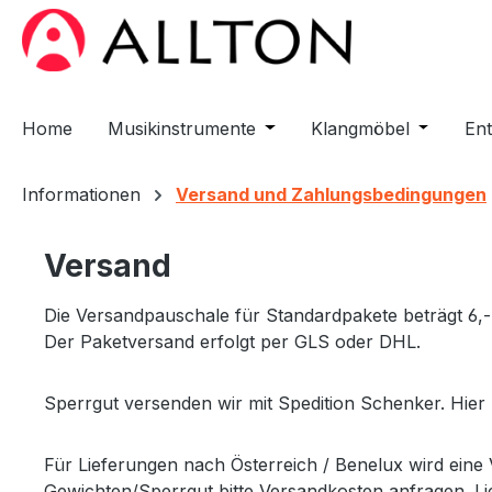
m Hauptinhalt springen
Zur Suche springen
Zur Hauptnavigation springen
Home
Musikinstrumente
Öffne oder Schließe das D
Klangmöbel
Öffne od
En
Informationen
Versand und Zahlungsbedingungen
Versand
Die Versandpauschale für Standardpakete beträgt 6,-
Der Paketversand erfolgt per GLS oder DHL.
Sperrgut versenden wir mit Spedition Schenker. Hier
Für Lieferungen nach Österreich / Benelux wird ein
Gewichten/Sperrgut bitte Versandkosten anfragen. Li