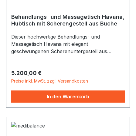
Behandlungs- und Massagetisch Havana,
Hubtisch mit Scherengestell aus Buche
Dieser hochwertige Behandlungs- und
Massagetisch Havana mit elegant
geschwungenen Scherenuntergestell aus
handbearbeiteter Buche ist ein optisches
Highlight in Ihren Behandlungsraum. Sie besitzt
Regulärer Preis:
5.200,00 €
optimale Verstellmöglichkeiten mit elektronischer
Höhenverstellung. Das massive Holz
Preise inkl. MwSt. zzgl. Versandkosten
(verschiedene Ölungen und Lackierungen sind
möglich) fügt sich so in jede mögliche
In den Warenkorb
Raumstimmung ein. Die Rollen sind dezent in
den Querholmen des Scherengestells versteckt.
Diese Liege ist eigentlich für klassische Massagen
und Therapien gedacht (ergänzbar auch mit
Armablage und Gesichtsausschnitt). Sie kann