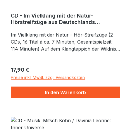
CD - Im Vielklang mit der Natur-
Hörstreifzüge aus Deutschlands
Naturparks, 2 CDs
Im Vielklang mit der Natur - Hör-Streifzüge (2
CDs, 16 Titel á ca. 7 Minuten, Gesamtspielzeit:
114 Minuten) Auf dem Klangteppich der Wildnis
durch die deutschen Nationalparks Ein Akustik-
Projekt von Ursula & Frank Wendeberg Tauche
Regulärer Preis:
17,90 €
ein in die Klangkulissen der 16 deutschen
Nationalparks! Lausche Tieren, Natur-
Preise inkl. MwSt. zzgl. Versandkosten
Stimmungen und interessanten Informationen zu
den Schutzgebieten. Ohrenkino mit
In den Warenkorb
hochwertigen Originalsounds! Aufnahmeorte:
Bayerischer Wald, Schleswig-Holsteinisches
Wattenmeer, Hainich, Unteres Odertal, Jasmund,
Eifel, Berchtesgaden, Hamburgisches
Wattenmeer, Niedersächsisches Wattenmeer,