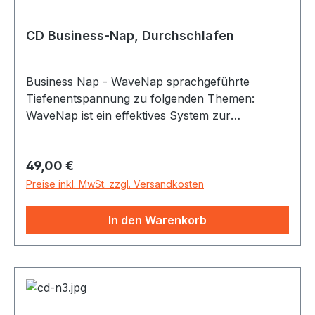
einmalig. Die Anpassung der
Tiefenentspannungs-Module auf die Klangwoge
CD Business-Nap, Durchschlafen
erfolgte hierbei durch den Komponisten und
Experten für Psychoakustik Lars Deutsch.
Business Nap - WaveNap sprachgeführte
Tiefenentspannung zu folgenden Themen:
WaveNap ist ein effektives System zur
Tiefenentspannung mit ganzheitlichem Ansatz.
Körper und Geist werden durch KlangWoge und
Regulärer Preis:
49,00 €
BusinessNap in perfektem Zusammenspiel
optimal entspannt – eine Kombination für Ihre
Preise inkl. MwSt. zzgl. Versandkosten
Work-Life-Balance, die in dieser Art einzigartig
ist. siehe auch www.wavenap.de
In den Warenkorb