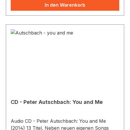
Bewusstseinszustände, um von dort aus sich
In den Warenkorb
selbst zu begegnen mit allem was ist, die
Schatten zu schauen, wie auch dem Licht, der
Seele näher zu kommen und somit Erfüllung
und inneren Frieden zu erfahren. Die CD kann
wie ein Geburtsprozess erlebt werden, ein
Bewusstseins-Update, hinein in eine geklärtere,
stärkere, strahlendere Version seiner Selbst.
GEMA-frei!
CD - Peter Autschbach: You and Me
Audio CD - Peter Autschbach: You and Me
(2014) 13 Titel, Neben neuen eigenen Songs