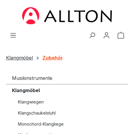
Zum Hauptinhalt springen
Ware
Klangmöbel
Zubehör
Musikinstrumente
Klangmöbel
Klangwiegen
Klangschaukelstuhl
Monochord-Klangliege