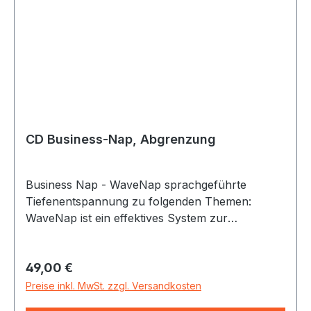
CD Business-Nap, Abgrenzung
Business Nap - WaveNap sprachgeführte
Tiefenentspannung zu folgenden Themen:
WaveNap ist ein effektives System zur
Tiefenentspannung mit ganzheitlichem Ansatz.
Körper und Geist werden durch KlangWoge und
Regulärer Preis:
49,00 €
BusinessNap in perfektem Zusammenspiel
optimal entspannt – eine Kombination für Ihre
Preise inkl. MwSt. zzgl. Versandkosten
Work-Life-Balance, die in dieser Art einzigartig