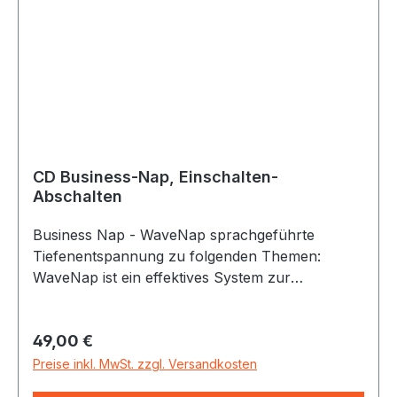
CD Business-Nap, Einschalten-
Abschalten
Business Nap - WaveNap sprachgeführte
Tiefenentspannung zu folgenden Themen:
WaveNap ist ein effektives System zur
Tiefenentspannung mit ganzheitlichem Ansatz.
Körper und Geist werden durch KlangWoge und
Regulärer Preis:
49,00 €
BusinessNap in perfektem Zusammenspiel
optimal entspannt – eine Kombination für Ihre
Preise inkl. MwSt. zzgl. Versandkosten
Work-Life-Balance, die in dieser Art einzigartig