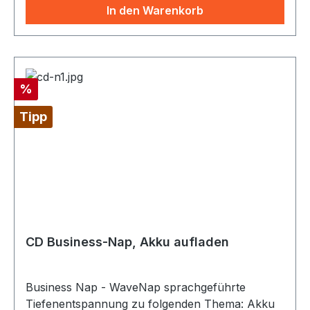
ist. siehe auch www.wavenap.de
In den Warenkorb
Rabatt
%
Tipp
CD Business-Nap, Akku aufladen
Business Nap - WaveNap sprachgeführte
Tiefenentspannung zu folgenden Thema: Akku