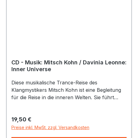
Sächsische Schweiz, Schwarzwald,
Vorpommersche Boddenlandschaft, Hunsrück-
Hochwald, Harz, Müritz, Kellerwald-Edersee
CD - Musik: Mitsch Kohn / Davinia Leonne:
Inner Universe
Diese musikalische Trance-Reise des
Klangmystikers Mitsch Kohn ist eine Begleitung
für die Reise in die inneren Welten. Sie führt
hinein in bislang unerforschte Räume und
Sphären, um dort Ungefühltes zu fühlen,
Regulärer Preis:
19,50 €
Unerkanntes zu erkennen, Unerledigtes zu
erledigen und bislang Festgehaltenes loslassen
Preise inkl. MwSt. zzgl. Versandkosten
zu können. Es ist eine Reise in erhöhte