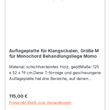
Auflageplatte für Klangschalen, Größe M
für Monochord Behandlungsliege Momo
Material: schichtverleimtes Holz, geöltMaße: 125
x 52 x 19 cm.Diese T-förmige und geschwungene
Auflageplatte hat drei Bereiche, auf denen
Klangschalen abgestellt werden können (unter
und seitlich den Füßen/Unterschenkeln)Es ist
Regulärer Preis:
115,00 €
nutzbar für die Monochord-
Klangmassagenbehandlungsliege. Auch für
Preise inkl. MwSt. zzgl. Versandkosten
weitere Behandlungsliegen geeignet, sowie die