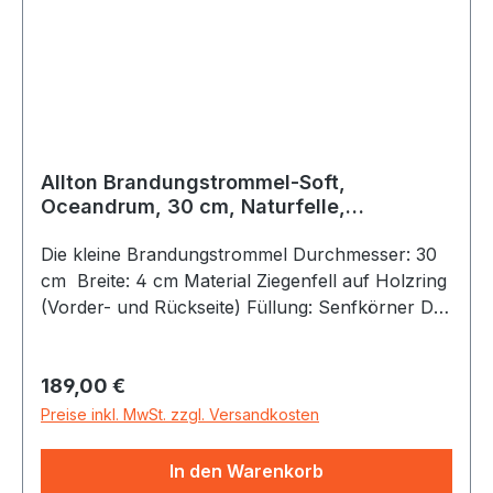
Unikat. Alle Allton Brandungstrommeln sind mit
einem ergonomisch-gerundeten schmaler
Holzring gefertigt und gefüllt. Die Kügelchen
sind, durch einen Stöpsel im Rahmen auch
auswechselbar. Wer leisere Töne bevorzugt,
kann auch ein leiser klingendes Naturmaterial als
Füllung bekommen.
Allton Brandungstrommel-Soft,
Oceandrum, 30 cm, Naturfelle,
Senfkörnerfüllung
Die kleine Brandungstrommel Durchmesser: 30
cm Breite: 4 cm Material Ziegenfell auf Holzring
(Vorder- und Rückseite) Füllung: Senfkörner Der
Klang der Meeresbrandung weckt Erinnerungen
an entspannte Urlaubstage. Mit der
Regulärer Preis:
189,00 €
Brandungstrommel (auch Oceandrum oder
Seadrum genannt) lassen sich die Klänge des
Preise inkl. MwSt. zzgl. Versandkosten
Urlaubs täuschend echt imitieren. Sie besteht
aus einer doppelseitig bespannten Trommel, die
In den Warenkorb
mit vielen kleinen Senfkörnerkügelchen gefüllt