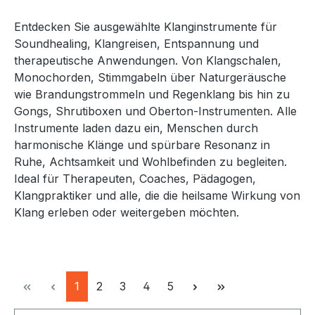
Entdecken Sie ausgewählte Klanginstrumente für
Soundhealing, Klangreisen, Entspannung und
therapeutische Anwendungen. Von Klangschalen,
Monochorden, Stimmgabeln über Naturgeräusche
wie Brandungstrommeln und Regenklang bis hin zu
Gongs, Shrutiboxen und Oberton-Instrumenten. Alle
Instrumente laden dazu ein, Menschen durch
harmonische Klänge und spürbare Resonanz in
Ruhe, Achtsamkeit und Wohlbefinden zu begleiten.
Ideal für Therapeuten, Coaches, Pädagogen,
Klangpraktiker und alle, die die heilsame Wirkung von
Klang erleben oder weitergeben möchten.
Seite
Seite
Seite
Seite
Seite
1
2
3
4
5