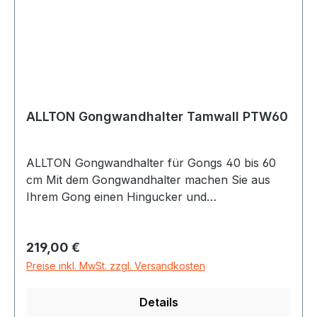
Kopfbrett
ALLTON Gongwandhalter Tamwall PTW60
ALLTON Gongwandhalter für Gongs 40 bis 60
cm Mit dem Gongwandhalter machen Sie aus
Ihrem Gong einen Hingucker und
Raumschmuck. Hergestellt aus Buche und
anderen heimischen Hölzern, geschliffen und
Regulärer Preis:
219,00 €
geölt, jedes ein Unikat. Die Gongwandhalterung
besteht aus 2 Teilen: Wandhalterung und
Preise inkl. MwSt. zzgl. Versandkosten
Kopfbrett die Wandhalterung wird an der Wand
befestigt, der Gong wird in einem Wandabstand
Details
von gut 10 cm dort mit Schraubhaken