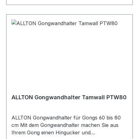
eingehängt. Das schön geschwungene Kopfbrett
wird dann einfach nur auf die Wandhalterung
aufgesetzt und bildet den optisch harmonischen
Rahmen für den Gong. Maße Kopfbrett: ca
60x14x2 cmMaße Wandhalterung: 60x14x4 cm
Im Lieferumfang enthalten: Wandhalterung,
Schraubhaken, Kopfbrett
ALLTON Gongwandhalter Tamwall PTW80
ALLTON Gongwandhalter für Gongs 60 bis 80
cm Mit dem Gongwandhalter machen Sie aus
Ihrem Gong einen Hingucker und