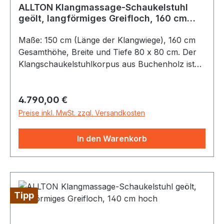
ALLTON Klangmassage-Schaukelstuhl
geölt, langförmiges Greifloch, 160 cm
hoch
Maße: 150 cm (Länge der Klangwiege), 160 cm
Gesamthöhe, Breite und Tiefe 80 x 80 cm. Der
Klangschaukelstuhlkorpus aus Buchenholz ist
geölt. Das Greifloch ist langförmig. 2 x 18 Saiten
gestimmt auf A und E. (Die Saiten können auch
Regulärer Preis:
4.790,00 €
umgestimmt werden) Lieferung inklusive: Sitz-
und Kopfpolster aus Polsterstoff, Bedienungs-
Preise inkl. MwSt. zzgl. Versandkosten
und Stimmanleitung sowie Stimmschlüssel. Der
Klangmassage-Schaukelstuhl Ein Klangmassage-
In den Warenkorb
Schaukelstuhl besteht aus einer Klangwiege, die
beidseitig mit je 18 Saiten bespannt ist. Der
Sitzeinsatz mit Schaukelkufen ist angeschraubt.
Der Klangmassage-Schaukelstuhl ist vielseitig
Tipp
einsetzbar und leicht zu bedienen. Der, durch
das Spielen auf den Saiten erzeugte Klang
erinnert an ein Harfenspiel, das durch seine