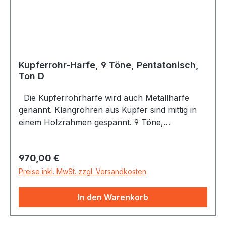
Kupferrohr-Harfe, 9 Töne, Pentatonisch,
Ton D
Die Kupferrohrharfe wird auch Metallharfe
genannt. Klangröhren aus Kupfer sind mittig in
einem Holzrahmen gespannt. 9 Töne,
Pentatonisch D6 (d"') - A7 (a"") ø 12 mm Die
Klangröhren werden mit Kolophonium-Pulver
Regulärer Preis:
970,00 €
bestäubten Fingerspitzen angerieben. Dabei
entstehen ganz feine, sanft anschwellende,
Preise inkl. MwSt. zzgl. Versandkosten
lichthafte Klänge.
In den Warenkorb