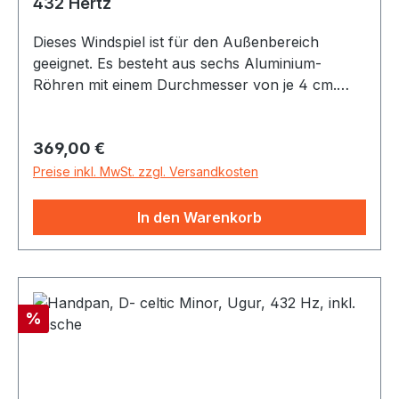
432 Hertz
Dieses Windspiel ist für den Außenbereich
geeignet. Es besteht aus sechs Aluminium-
Röhren mit einem Durchmesser von je 4 cm.
Stimmung: Pentatonisch, 432 Hertz, Töne: A-C-
D-E-G-A Länge: Gesamt 180 m, längste Röhre
Regulärer Preis:
369,00 €
105 cm Die Materialien: Trägerplatte,
Klangklöppel, Rohre und Windfänger sind von
Preise inkl. MwSt. zzgl. Versandkosten
hoher Qualität und daher auch wetterfest.
Windspiele gelten in Teilen Asiens als
In den Warenkorb
Glücksbringer. Außen angebracht lässt der Wind
den Klangklöppel an die Röhrenglocken
schlagen, wodurch wunderschöne Töne erzeugt
werden.
Rabatt
%