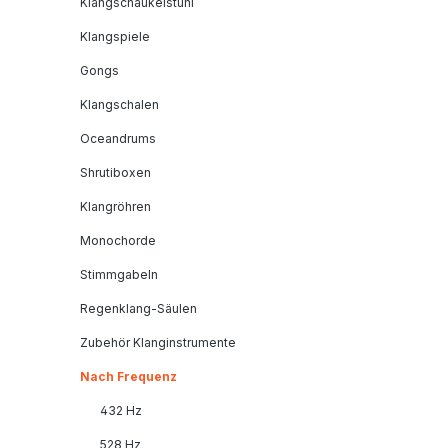
Klangschaukelstuhl
Klangspiele
Gongs
Klangschalen
Oceandrums
Shrutiboxen
Klangröhren
Monochorde
Stimmgabeln
Regenklang-Säulen
Zubehör Klanginstrumente
Nach Frequenz
432 Hz
528 Hz