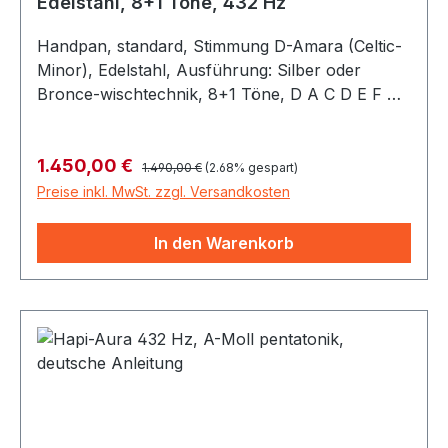
Edelstahl, 8+1 Töne, 432 Hz
Handpan, standard, Stimmung D-Amara (Celtic-
Minor), Edelstahl, Ausführung: Silber oder
Bronce-wischtechnik, 8+1 Töne, D A C D E F G
A C, 432 Hz Preis inklusive Tasche
Regulärer Preis:
Verkaufspreis:
1.450,00 €
1.490,00 €
(2.68% gespart)
Preise inkl. MwSt. zzgl. Versandkosten
In den Warenkorb