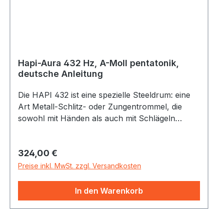
Hapi-Aura 432 Hz, A-Moll pentatonik,
deutsche Anleitung
Die HAPI 432 ist eine spezielle Steeldrum: eine
Art Metall-Schlitz- oder Zungentrommel, die
sowohl mit Händen als auch mit Schlägeln
bespielt werden kann. Wunderbar weiche,
glockige und meditative Klänge können auch mit
Regulärer Preis:
324,00 €
nur wenig Übung diesen Instrumenten entlockt
werden. Die HAPI 432 ist etwas kleiner gebaut
Preise inkl. MwSt. zzgl. Versandkosten
als die Hapi Slim und bietet den pentatonischen
Tönen einen guten Resonanzraum.Stimmung: A-
In den Warenkorb
Moll, pentatonisch Töne: a - c' - d' - e' - g' - a' -
c'' - d'' Lieferumfang: 1 Paar Silikonschlägel +