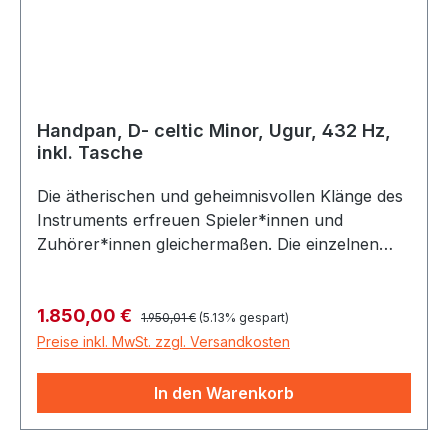
Handpan, D- celtic Minor, Ugur, 432 Hz,
inkl. Tasche
Die ätherischen und geheimnisvollen Klänge des
Instruments erfreuen Spieler*innen und
Zuhörer*innen gleichermaßen. Die einzelnen
obertonreichen Töne werden mit kurzen
Berührungen der Finger erzeugt. Die typische
Regulärer Preis:
Verkaufspreis:
1.850,00 €
Klangfarbe erinnert an die fröhlich klingenden
1.950,01 €
(5.13% gespart)
Steelpans aus der Karibik. Das dünn
Preise inkl. MwSt. zzgl. Versandkosten
ausgetriebene Material ermöglicht einen langen
und ruhigen Nachklang. Ob als Soloinstrument
In den Warenkorb
bei Straßenmusikern oder als Begleitinstrument
bei Yoga oder Meditation, die Handpan meistert