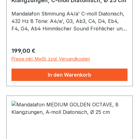
Klangzungen, C-moll Diatonisch, Ø 25 cm
Mandalafon Stimmung A4/a' C-moll Diatonisch,
432 Hz 8 Töne: A4/a', G3, Ab3, C4, D4, Eb4,
F4, G4, Ab4 Himmlischer Sound Fröhlicher und
neugieriger Klangcharakter Maße: Ø 25 cm,
Höhe 14 cm Material: Beschichteter Edelstahl
Regulärer Preis:
199,00 €
Farbe: Dunkelblau Rutschsichere Silikonfüße
Dekorative Leinen/Nylon-Kordel Eine robuste
Preise inkl. MwSt. zzgl. Versandkosten
Nylontasche (mit Reißverschluss und Griff) und
zwei Schlägel mit weich ummantelten
In den Warenkorb
Gummiköpfen sind inklusive. Das Mandalofon
„Medium Golden Octave Steel“ ist ein Instrument
für Musikliebhaber, Coaches und
Klangtherapeuten. Es ist aus hochwertigem
Edelstahl gefertigt. Die acht Klangzungen haben
zusätzliche Schlitze, damit die Obertöne besser
zur Geltung kommen und auch Töne jeweils in
zwei Oktaven wiedergegeben werden können.