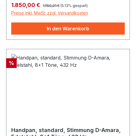
Regulärer Preis:
Verkaufspreis:
1.850,00 €
Golden mit Gravur
(rostfrei), Silber mit Gravur (rostfrei), Bronze –
1.950,01 €
(5.13% gespart)
Wischmuster, Bronze – Golden mit Gravur
Preise inkl. MwSt. zzgl. Versandkosten
In den Warenkorb
Rabatt
%
Handpan, standard, Stimmung D-Amara,