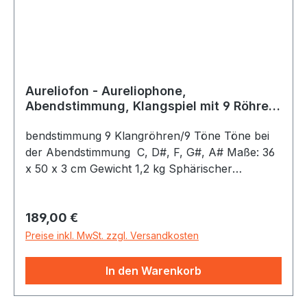
Aureliofon - Aureliophone,
Abendstimmung, Klangspiel mit 9 Röhren,
432 Hz, inkl. Tasche * Schlägel
bendstimmung 9 Klangröhren/9 Töne Töne bei
der Abendstimmung C, D#, F, G#, A# Maße: 36
x 50 x 3 cm Gewicht 1,2 kg Sphärischer
Raumklang Tasche und Schlägel inklusive Die
Spiele können sanft geschwungen, gedreht oder
Regulärer Preis:
189,00 €
geschwenkt werden. Dieses bahnbrechende
Musikinstrument ist auf Grundton C (bei A=432
Preise inkl. MwSt. zzgl. Versandkosten
Hertz) basierend in harmonischen,
obertonreinen Tonfolgen gestimmt (gemäß der
In den Warenkorb
22 Shrutis des klassisch indischen Systems). Die
4 Stimmungen der Aureliofone basieren auf