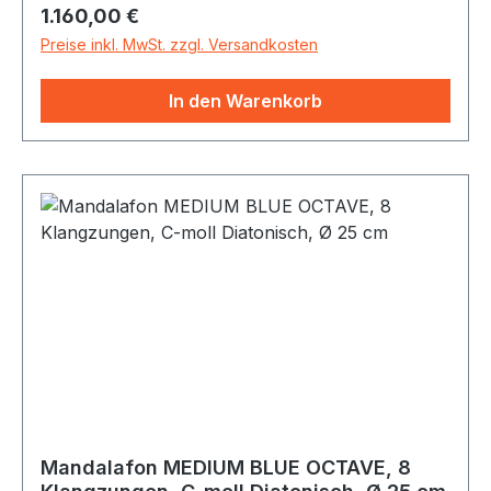
Regulärer Preis:
1.160,00 €
Fingerspitzen angerieben. Dabei entstehen ganz
feine, sanft anschwellende, lichthafte Klänge.
Preise inkl. MwSt. zzgl. Versandkosten
In den Warenkorb
Mandalafon MEDIUM BLUE OCTAVE, 8