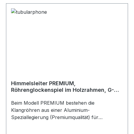
Tasche + Spielanleitung in Deutsch Patentiert in
USA, hergestellt in Indien. 3 kg, 8 Töne
Himmelsleiter PREMIUM,
Röhrenglockenspiel im Holzrahmen, G-
Pentatonik, A= 432 Hz
Beim Modell PREMIUM bestehen die
Klangröhren aus einer Aluminium-
Speziallegierung (Premiumqualität) für
besonders gute Klangeigenschaften. Maße: 38 x
43 x 5 cm Gewicht: 1,2