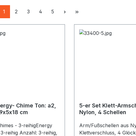
Seite
Seite
Seite
Seite
Seite
1
2
3
4
5
nergy- Chime Ton: a2,
5-er Set Klett-Armsc
 9x5x18 cm
Nylon, 4 Schellen
himes - 3-reihigEnergy
Arm/Fußschellen aus Ny
3-reihig Anzahl: 3-reihig,
Klettverschluss, 4 Glöc