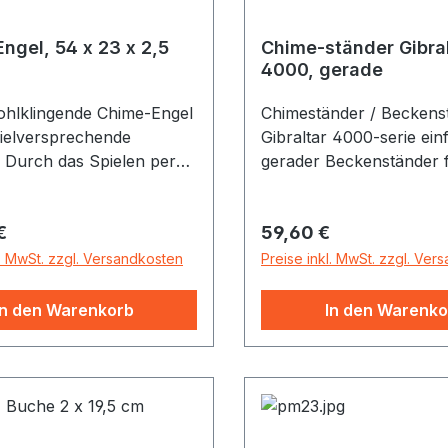
ngel, 54 x 23 x 2,5
Chime-ständer Gibral
4000, gerade
ohlklingende Chime-Engel
Chimeständer / Beckens
vielversprechende
Gibraltar 4000-serie einfacher,
 Durch das Spielen per
gerader Beckenständer 
r durch den Wind
Einsteiger sehr leicht du
er Fantasie Flügel
schlanke Rohrdurchmes
r Preis:
Regulärer Preis:
€
59,60 €
. Auch für den Einsatz
doppelstrebig einfach a
ngreise ist er besonders
Höhe verstellbar, ca. 76
l. MwSt. zzgl. Versandkosten
Preise inkl. MwSt. zzgl. Ver
net.Ein perfektes
ohne Memory Locks Ras
ungsinstrument für
Beckenschrägstellung
In den Warenkorb
In den Warenko
me, egal ob Yoga,
spannung, Soundhealing
samkeit. In der stabilen
rungsbox aus Karton ist
ei Reisen gut