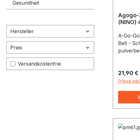
Gesundheit
Agogo-Z
(NINO) 
Hersteller
A-Go-Go
Bell - S
Preis
pulverbe
Filter hinzufügen: Versandkostenfrei
Versandkostenfrei
Reguläre
21,90 €
Preise ink