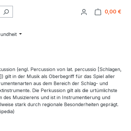
0,00 €
Ware
Entdecken
r Kategorie Events
undheit
Öffne oder Schließe das Dropdown der Kategorie 
ussion (engl. Percussion von lat. percussio [Schlagen,
]) gilt in der Musik als Oberbegriff für das Spiel aller
rumentenarten aus dem Bereich der Schlag- und
ktinstrumente. Die Perkussion gilt als die urtümlichste
 des Musizierens und ist in Instrumentierung und
lweise stark durch regionale Besonderheiten geprägt.
ipedia)