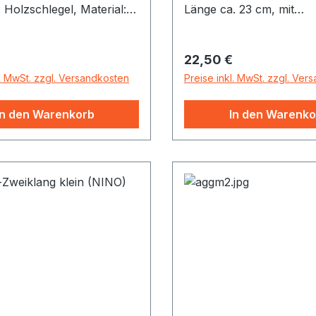
: Holzschlegel, Material:
Länge ca. 23 cm, mit
oxierte
Klettverschluss, farblich 
mlegierung, Farbe:
r Preis:
Regulärer Preis:
22,50 €
l. MwSt. zzgl. Versandkosten
Preise inkl. MwSt. zzgl. Ver
In den Warenkorb
In den Warenko