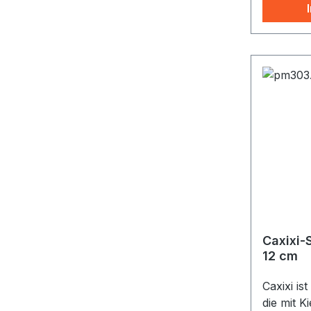
Caxixi-
12 cm
Caxixi is
die mit K