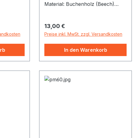
Material: Buchenholz (Beech)
sortiert.
Maße: 100 x 250 mm Inklusive 1
Schlägel
Regulärer Preis:
13,00 €
sandkosten
Preise inkl. MwSt. zzgl. Versandkosten
rb
In den Warenkorb