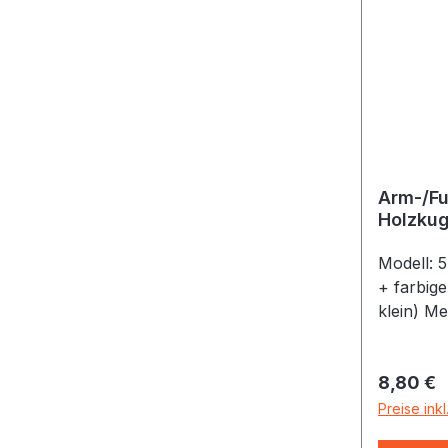
Arm-/Fu
Holzkug
Modell: 
+ farbig
klein) Me
Tonlage
Armband 
Reguläre
8,80 €
Preise ink