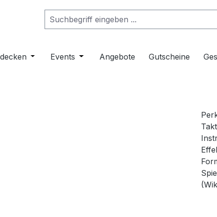
ropdown der Kategorie Musikinstrumente
er Schließe das Dropdown der Kategorie Klangmöbel
tdecken
Öffne oder Schließe das Dropdown der Kategorie 
Events
Öffne oder Schließe das Dropdown de
Angebote
Gutscheine
Ges
Perk
Takt
Inst
Effe
Form
Spie
(Wik