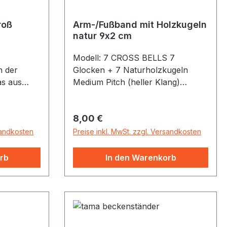
roß
Arm-/Fußband mit Holzkugeln
natur 9x2 cm
Modell: 7 CROSS BELLS 7
n der
Glocken + 7 Naturholzkugeln
as aus
Medium Pitch (heller Klang)
miteinander
Durchmesser Ø = 90 mm
Armband aus elastischem Band
Regulärer Preis:
8,00 €
cken
sandkosten
Preise inkl. MwSt. zzgl. Versandkosten
röße und
ll der
rb
In den Warenkorb
locken ist
s
Quarte
Der Agogô
 Holz,