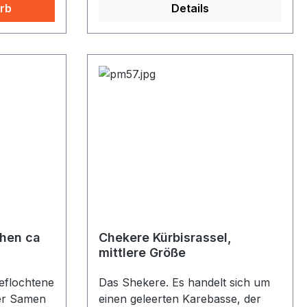
er Größe)
rb
Details
ei
chen ca
Chekere Kürbisrassel,
mittlere Größe
geflochtene
Das Shekere. Es handelt sich um
der Samen
einen geleerten Karebasse, der