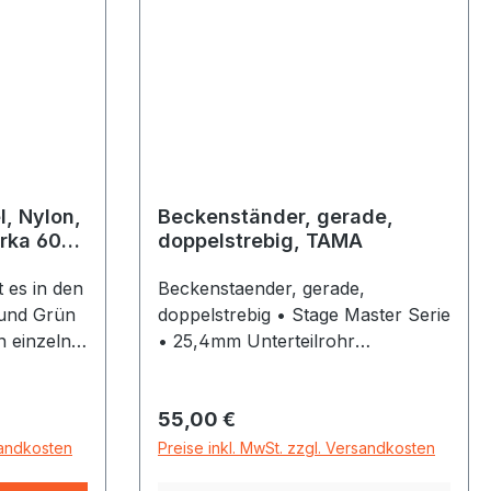
,
teren
 man
e beiden
ielens
, Nylon,
Beckenständer, gerade,
irka 60
doppelstrebig, TAMA
 es in den
Beckenstaender, gerade,
 und Grün
doppelstrebig • Stage Master Serie
 einzelne
• 25,4mm Unterteilrohr
stigung des
Durchmesser • Doppelstrebige
lussMaße:
Beine • Höhe von ca.: 75 - 150 cm
Regulärer Preis:
55,00 €
rschluss
irka 53
sandkosten
Preise inkl. MwSt. zzgl. Versandkosten
hlossen 7