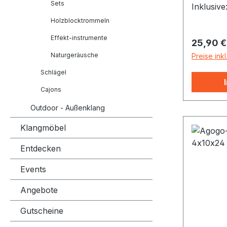
Sets
Inklusive
Silber el
Holzblocktrommeln
Aluminiu
Effekt-instrumente
Reguläre
25,90 €
Natural
Naturgeräusche
Preise ink
Schlägel
Cajons
Outdoor - Außenklang
Klangmöbel
Entdecken
Events
Angebote
Gutscheine