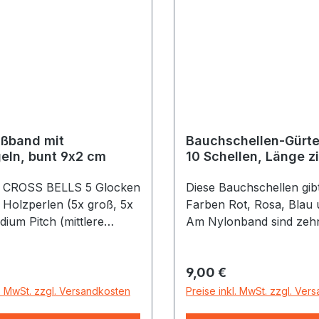
seltener auch aus Metall
angeschlagen. Einen wei
perkussiven Klang kann
erzeugen, indem man di
Glocken während des Sp
gegeneinander drückt.
ßband mit
Bauchschellen-Gürtel
eln, bunt 9x2 cm
10 Schellen, Länge z
cm
5 CROSS BELLS 5 Glocken
Diese Bauchschellen gibt
e Holzperlen (5x groß, 5x
Farben Rot, Rosa, Blau
dium Pitch (mittlere
Am Nylonband sind zehn
) Durchmesser Ø = 90 mm
Schellen befestigt. Befe
aus elastischem Band
Gürtels per Klettversch
r Preis:
Regulärer Preis:
9,00 €
Gesamtlänge mit Klettve
zirka 66 cm Nylonband z
l. MwSt. zzgl. Versandkosten
Preise inkl. MwSt. zzgl. Ver
cm Klettverschluss gesc