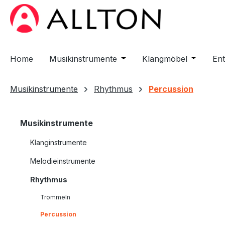
m Hauptinhalt springen
Zur Suche springen
Zur Hauptnavigation springen
Home
Musikinstrumente
Öffne oder Schließe das D
Klangmöbel
Öffne od
En
Musikinstrumente
Rhythmus
Percussion
Musikinstrumente
Klanginstrumente
Melodieinstrumente
Rhythmus
Trommeln
Percussion