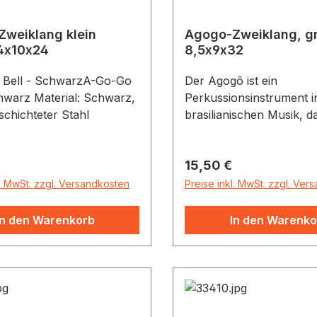
weiklang klein
Agogo-Zweiklang, g
4x10x24
8,5x9x32
 Bell - SchwarzA-Go-Go
Der Agogô ist ein
chwarz Material: Schwarz,
Perkussionsinstrument i
schichteter Stahl
brasilianischen Musik, d
zwei, über einen Bügel 
verbundenen, länglich-
r Preis:
Regulärer Preis:
15,50 €
kegelförmigen Metallglo
besteht. Die beiden Glocken sind
l. MwSt. zzgl. Versandkosten
Preise inkl. MwSt. zzgl. Ver
von unterschiedlicher G
Tonhöhe. Das Toninterva
In den Warenkorb
In den Warenko
beiden obertonreichen G
je nach Verarbeitung de
Instrumentes als Terz, 
oder Quinte gestimmt. 
wird mit einem Stab aus