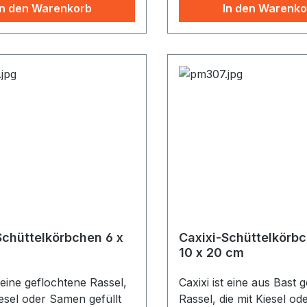
cm (etwas variabel in d
In den Warenkorb
In den Warenko
Zufällige Farbauswahl b
Bestellung
Schüttelkörbchen 6 x
Caxixi-Schüttelkörb
10 x 20 cm
t eine geflochtene Rassel,
Caxixi ist eine aus Bast 
iesel oder Samen gefüllt
Rassel, die mit Kiesel o