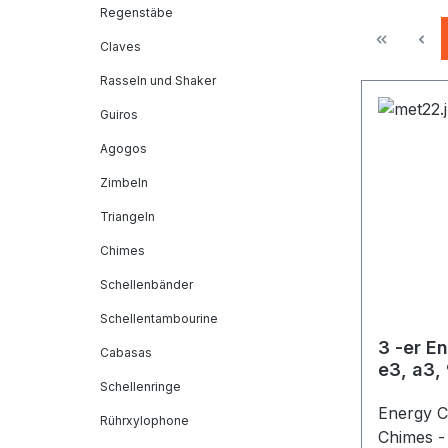
Regenstäbe
Claves
Rasseln und Shaker
Guiros
Agogos
Zimbeln
Triangeln
Chimes
Schellenbänder
Schellentambourine
3 -er E
Cabasas
e3, a3,
Schellenringe
Energy C
Rührxylophone
Chimes - 