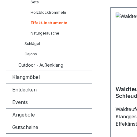
Sets
Holzblocktrommeln
Effekt-instrumente
Naturgeräusche
Schlägel
Cajons
Outdoor - Außenklang
Klangmöbel
Waldteu
Entdecken
Schleud
Events
Brummt
Waldteufe
Angebote
Klanggesc
Effektins
Gutscheine
Klangbeg