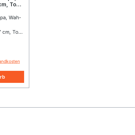
 cm, Ton
apa, Wah-
7 cm, Ton
 Inklusive
sandkosten
rb