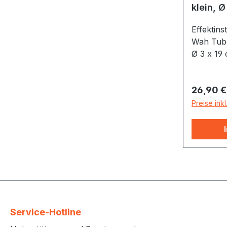
klein, Ø
(864Hz)
Effektin
Wah Tube
Ø 3 x 19
Inklusiv
Reguläre
26,90 €
Preise ink
Service-Hotline