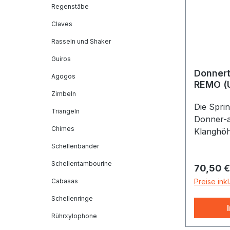
Regenstäbe
Claves
Rasseln und Shaker
Guiros
Donnert
Agogos
REMO (
Zimbeln
Die Spri
Triangeln
Donner-a
Chimes
Klanghöh
und Schl
Schellenbänder
Hand.
Schellentambourine
Reguläre
70,50 €
Cabasas
Preise ink
Schellenringe
Rührxylophone