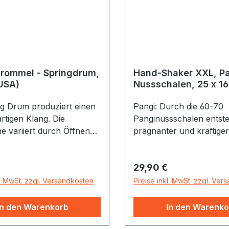
rommel - Springdrum,
Hand-Shaker XXL, Pa
USA)
Nussschalen, 25 x 16
ng Drum produziert einen
Pangi: Durch die 60-70
rtigen Klang. Die
Panginussschalen entste
e variiert durch Öffnen
prägnanter und kräftige
ießen der Öffnung mit der
Die Schalen sind auf la
Reihen auf einer Natur
r Preis:
Regulärer Preis:
29,90 €
aufgefädelt.
l. MwSt. zzgl. Versandkosten
Preise inkl. MwSt. zzgl. Ver
In den Warenkorb
In den Warenko