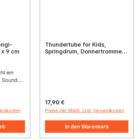
ngi-
Thundertube for Kids,
 x 9 cm
Springdrum, Donnertrommel
REMO
ht ein
r Sound.
ngen
schnur
Regulärer Preis:
17,90 €
sandkosten
Preise inkl. MwSt. zzgl. Versandkosten
rb
In den Warenkorb