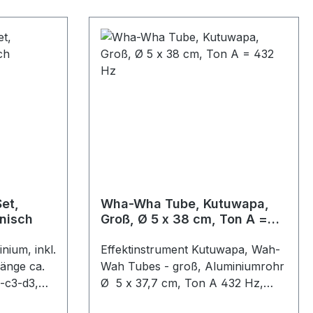
et,
Wha-Wha Tube, Kutuwapa,
nisch
Groß, Ø 5 x 38 cm, Ton A =
432 Hz
ium, inkl.
Effektinstrument Kutuwapa, Wah-
Länge ca.
Wah Tubes - groß, Aluminiumrohr
-c3-d3,
Ø 5 x 37,7 cm, Ton A 432 Hz,
amm
Inklusive Gummiklöppel