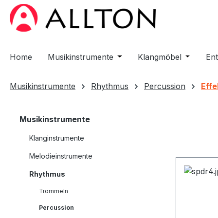
m Hauptinhalt springen
Zur Suche springen
Zur Hauptnavigation springen
Home
Musikinstrumente
Öffne oder Schließe das D
Klangmöbel
Öffne od
En
Musikinstrumente
Rhythmus
Percussion
Effe
Musikinstrumente
Klanginstrumente
Melodieinstrumente
Rhythmus
Trommeln
Percussion