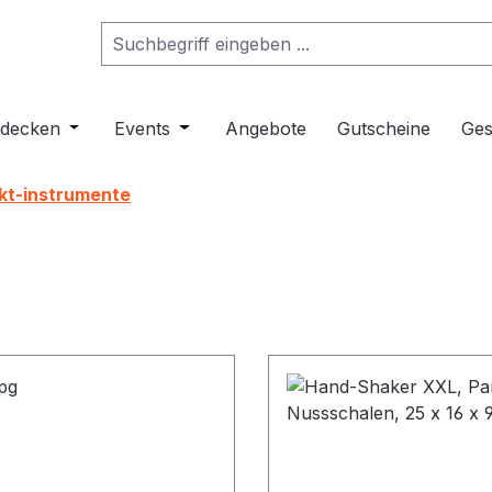
ropdown der Kategorie Musikinstrumente
er Schließe das Dropdown der Kategorie Klangmöbel
tdecken
Öffne oder Schließe das Dropdown der Kategorie 
Events
Öffne oder Schließe das Dropdown de
Angebote
Gutscheine
Ges
kt-instrumente