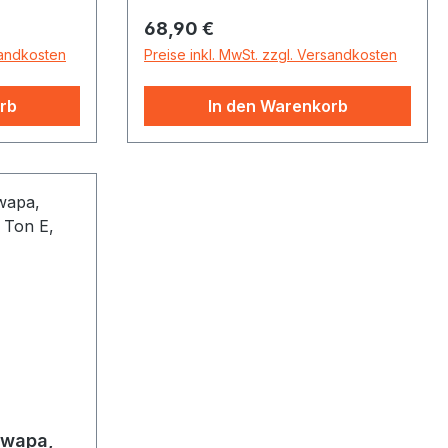
Regulärer Preis:
68,90 €
sandkosten
Preise inkl. MwSt. zzgl. Versandkosten
rb
In den Warenkorb
uwapa,