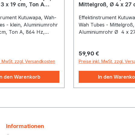
 3 x 19 cm, Ton A
Mittelgroß, Ø 4 x 27
, (A = 432 Hz)
E, (A=432 Hz)
strument Kutuwapa, Wah-
Effektinstrument Kutuw
s - klein, Aluminiumrohr
Wah Tubes - Mittelgroß,
 cm, Ton A, 864 Hz,
Aluminiumrohr Ø 4 x 2
e Gummiklöppel
E, 648 Hz; (A = 432 Hz),
Gummiklöppel
r Preis:
Regulärer Preis:
59,90 €
l. MwSt. zzgl. Versandkosten
Preise inkl. MwSt. zzgl. Ver
In den Warenkorb
In den Warenko
Informationen