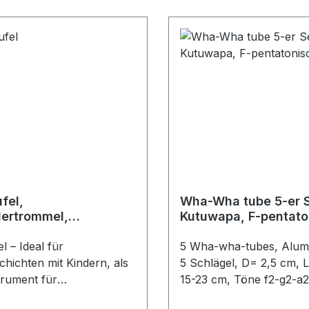
fel,
Wha-Wha tube 5-er S
ertrommel,
Kutuwapa, F-pentato
opf
l – Ideal für
5 Wha-wha-tubes, Alumin
hichten mit Kindern, als
5 Schlägel, D= 2,5 cm, 
trument für
15-23 cm, Töne f2-g2-a2
eisterte und
Gesamtgewicht 680 gr