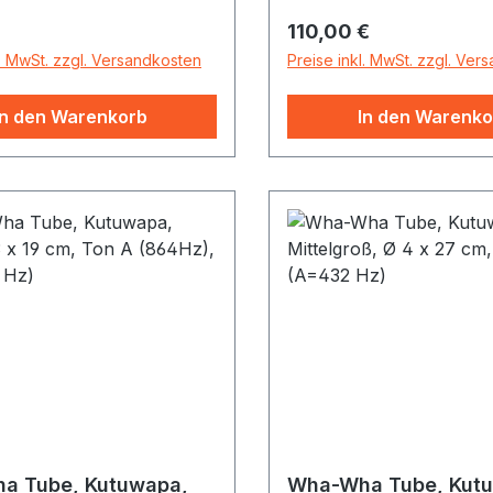
rument Durch Drehen des
r Preis:
Regulärer Preis:
110,00 €
d gleichzeitiges Spannen
-Saite entsteht ein
l. MwSt. zzgl. Versandkosten
Preise inkl. MwSt. zzgl. Ver
es oder quakendes
usch oder mal läßt den
In den Warenkorb
In den Warenko
el einfach am Stab durch
terial: Korpus
Ziegenfell und Nylonsaite
. 5 cm x ø 4,5 cm
a Tube, Kutuwapa,
Wha-Wha Tube, Kut