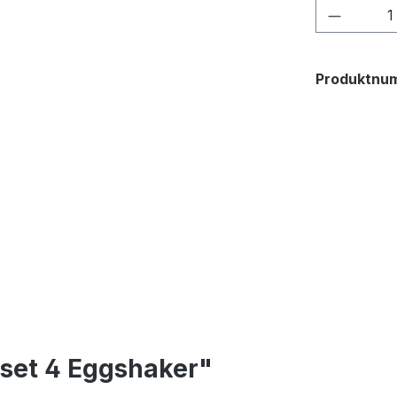
Produkt
Produktnu
set 4 Eggshaker"