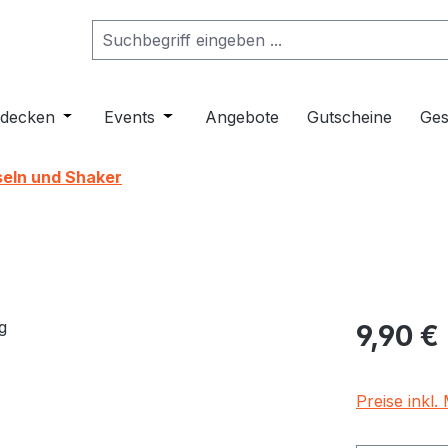
ropdown der Kategorie Musikinstrumente
er Schließe das Dropdown der Kategorie Klangmöbel
tdecken
Öffne oder Schließe das Dropdown der Kategorie 
Events
Öffne oder Schließe das Dropdown de
Angebote
Gutscheine
Ges
eln und Shaker
Regulärer Pr
9,90 €
Preise inkl