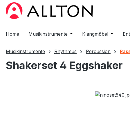
m Hauptinhalt springen
Zur Suche springen
Zur Hauptnavigation springen
Home
Musikinstrumente
Öffne oder Schließe das D
Klangmöbel
Öffne od
En
Musikinstrumente
Rhythmus
Percussion
Rass
Shakerset 4 Eggshaker
Bildergalerie überspringen