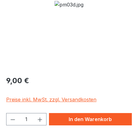
Bildergalerie überspringen
Regulärer Preis:
9,00 €
Preise inkl. MwSt. zzgl. Versandkosten
Produkt Anzahl: Gib den gewünschten We
In den Warenkorb