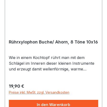
Rührxylophon Buche/ Ahorn, 8 Töne 10x16
Wie in einem Kochtopf rührt man mit dem
Schlägel im Inneren dieser kleinen Instrumente
und erzeugt damit wellenförmige, warme
Xylophonklänge. Ausgesuchte Klanghölzer
ergeben ansprechende Sounds. In
Regulärer Preis:
19,90 €
unterschiedlichen aufeinander abgestimmten
Größen gebaut.
Preise inkl. MwSt. zzgl. Versandkosten
In den Warenkorb