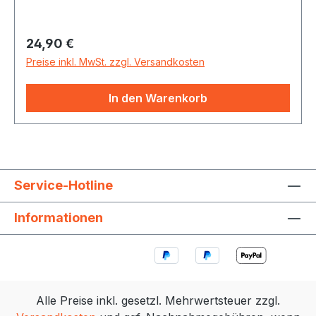
Gummibaum (Hevea brasiliensis Muell.-Arg.),
Farbe: Natural
Regulärer Preis:
24,90 €
Preise inkl. MwSt. zzgl. Versandkosten
In den Warenkorb
Service-Hotline
Informationen
Alle Preise inkl. gesetzl. Mehrwertsteuer zzgl.