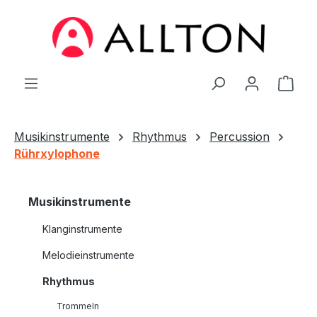
Zum Hauptinhalt springen
Ware
Musikinstrumente
Rhythmus
Percussion
Rührxylophone
Musikinstrumente
Klanginstrumente
Melodieinstrumente
Rhythmus
Trommeln