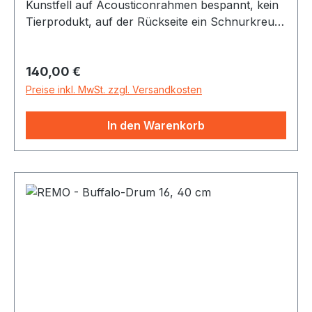
Kunstfell auf Acousticonrahmen bespannt, kein
Tierprodukt, auf der Rückseite ein Schnurkreuz
als Griff. Beliebt wegen ihres tiefen, bassigen
Sounds und der Einsatzmöglichkeit bei jedem
Regulärer Preis:
140,00 €
Wetter im Freien.
Preise inkl. MwSt. zzgl. Versandkosten
In den Warenkorb