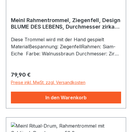
Meinl Rahmentrommel, Ziegenfell, Design
BLUME DES LEBENS, Durchmesser zirka
41 cm
Diese Trommel wird mit der Hand gespielt
MaterialBespannung: ZiegenfellRahmen: Siam-
Eiche Farbe: Walnussbraun Durchmesser: Zirka
41 cm Diese Handtrommel ist mit
handselektiertem Ziegenfell bespannt. Dadurch
Regulärer Preis:
79,90 €
hat die Trommel/das Fell eine gleichmäßige
Stärke für warme und nachhallende Töne.Der
Preise inkl. MwSt. zzgl. Versandkosten
leichtgewichtige und unempfindliche Siam-Eiche
Rahmen bewirkt außergewöhnliche Akustik. Ein
In den Warenkorb
komfortabler Griff sorgt für optimale
Fingerhaltung auf der Spielfläche.