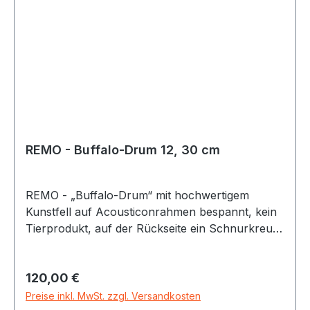
REMO - Buffalo-Drum 12, 30 cm
REMO - „Buffalo-Drum“ mit hochwertigem
Kunstfell auf Acousticonrahmen bespannt, kein
Tierprodukt, auf der Rückseite ein Schnurkreuz
als Griff. Beliebt wegen ihres tiefen, bassigen
Sounds und der Einsatzmöglichkeit bei jedem
Regulärer Preis:
120,00 €
Wetter im Freien.
Preise inkl. MwSt. zzgl. Versandkosten