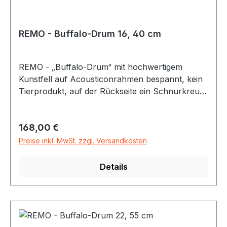
REMO - Buffalo-Drum 16, 40 cm
REMO - „Buffalo-Drum“ mit hochwertigem
Kunstfell auf Acousticonrahmen bespannt, kein
Tierprodukt, auf der Rückseite ein Schnurkreuz
als Griff. Beliebt wegen ihres tiefen, bassigen
Sounds und der Einsatzmöglichkeit bei jedem
Regulärer Preis:
168,00 €
Wetter im Freien.
Preise inkl. MwSt. zzgl. Versandkosten
Details