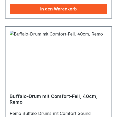
von Remo besteht, bietet eine exzellente
Projektion und verbesserte tiefe
In den Warenkorb
Bassfundamente, die sich ideal für Freizeit-,
Bildungs- und Wellnessanwendungen eignen. Die
Bahia Bass Buffalo Drum erzeugt die gleichen
Klangeigenschaften wie traditionelle Holzrahmen.
Ausgestattet mit einem Seilgriff und einem
Schlägel, halten sie ihre Tonhöhe, während sie
bei fast jedem Wetter gespielt werden. Erhältlich
in 40 cm (16") Durchmesser x 8,9 cm (3,5")
Tiefe. schwarzer Korpus und schwarzes Nappa-
Fell (Kunststoff) Videolink - Vergleich mit
anderen Buffalodrums Videolink - Turorial
Buffalo Bahia
Buffalo-Drum mit Comfort-Fell, 40cm,
Remo
Remo Buffalo Drums mit Comfort Sound