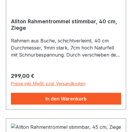
Allton Rahmentrommel stimmbar, 40 cm,
Ziege
Rahmen aus Buche, schichtverleimt, 40 cm
Durchmesser, 9mm stark, 7cm hoch Naturfell
mit Schnurbespannung. Durch verschieben der
Holzkugeln auf der Rückseite läßt sich die
Trommel stimmen
Regulärer Preis:
299,00 €
Preise inkl. MwSt. zzgl. Versandkosten
In den Warenkorb