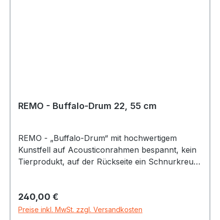
REMO - Buffalo-Drum 22, 55 cm
REMO - „Buffalo-Drum“ mit hochwertigem
Kunstfell auf Acousticonrahmen bespannt, kein
Tierprodukt, auf der Rückseite ein Schnurkreuz
als Griff. Beliebt wegen ihres tiefen, bassigen
Sounds und der Einsatzmöglichkeit bei jedem
Regulärer Preis:
240,00 €
Wetter im Freien. Vergleich unterschiedlicher
Buffalo Drums hier: Soundtest dieser
Preise inkl. MwSt. zzgl. Versandkosten