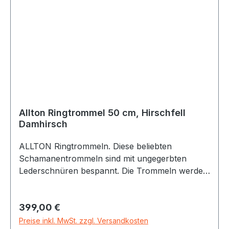
Allton Ringtrommel 50 cm, Hirschfell
Damhirsch
ALLTON Ringtrommeln. Diese beliebten
Schamanentrommeln sind mit ungegerbten
Lederschnüren bespannt. Die Trommeln werden
individuell in Handarbeit gefertigt. Es werden nur
Naturmaterialien (verleimter Buchenholz-
Regulärer Preis:
399,00 €
Korpus, Fellstreifen-Bespannung mit Naturfell)
von bester Qualität verwendet. Die
Preise inkl. MwSt. zzgl. Versandkosten