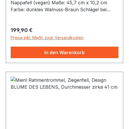
Nappafell (vegan) Maße: 45,7 cm x 10,2 cm
Farbe: dunkles Walnuss-Braun Schlägel bei
Lieferung inklusive Mit ihrem einzigartigen Sound
verbindet die Bodhran-Drum Tradition und
Regulärer Preis:
199,90 €
Moderne. Diese Trommel ist mit einem stabilen
Haltekreuz und mit Nappafell ausgestattet.
Preise inkl. MwSt. zzgl. Versandkosten
Dieses Fell erzeugt einen tiefen und klaren
Sound. Der Schlägel ermöglicht das Nutzen der
In den Warenkorb
vollen Klangvielfalt. Die Trommel eignet sich gut
für den Einsatz beim Klangbaden. Das stabile
Holzkreuz bringt den perfekten Tragekomfort.