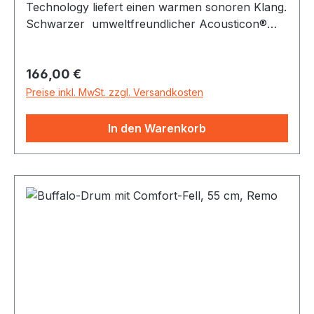
Technology liefert einen warmen sonoren Klang.
Schwarzer umweltfreundlicher Acousticon®
Rahmen Nylon-Seilgriff, der bequem und einfach
zu halten ist. Bespannung mit Comfort Sound
Regulärer Preis:
166,00 €
Technology Trommelfell. Ein großartiges
Instrument für Musiktherapie, Klangreisen und
Preise inkl. MwSt. zzgl. Versandkosten
vieles mehr. Durchmesser 40 cm
In den Warenkorb