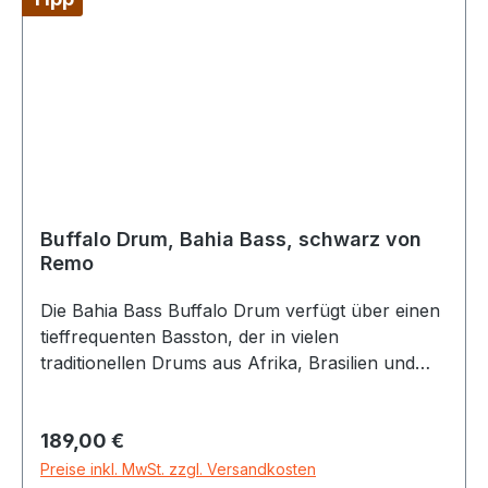
Buffalo Drum, Bahia Bass, schwarz von
Remo
Die Bahia Bass Buffalo Drum verfügt über einen
tieffrequenten Basston, der in vielen
traditionellen Drums aus Afrika, Brasilien und
den indigenen Kulturen Amerikas zu finden ist.
Die Bahia Bass Buffalo Drum, die aus dem fest
Regulärer Preis:
189,00 €
eingestimmten Vinyl-Bahia-Bass-Trommelfell mit
den patentierten Acousticon®-Trommelkorpus
Preise inkl. MwSt. zzgl. Versandkosten