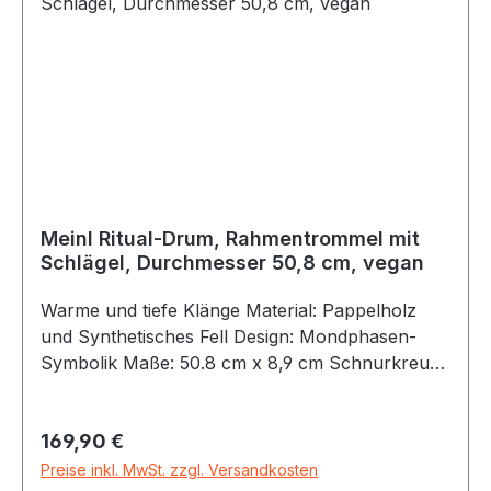
Meinl Ritual-Drum, Rahmentrommel mit
Schlägel, Durchmesser 50,8 cm, vegan
Warme und tiefe Klänge Material: Pappelholz
und Synthetisches Fell Design: Mondphasen-
Symbolik Maße: 50.8 cm x 8,9 cm Schnurkreuz
für perfekten Haltekomfort Schlägel bei
Lieferung inklusive Die Rahmentrommel "Ritual-
Regulärer Preis:
169,90 €
Drum" bietet einen einmaligen Klangcharakter,
der beispielsweise bei Klangbädern, Groundings
Preise inkl. MwSt. zzgl. Versandkosten