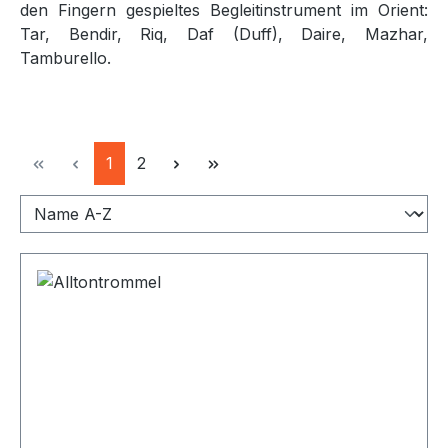
den Fingern gespieltes Begleitinstrument im Orient:
Tar, Bendir, Riq, Daf (Duff), Daire, Mazhar,
Tamburello.
Seite
Seite
1
2