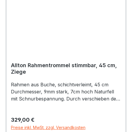
Allton Rahmentrommel stimmbar, 45 cm,
Ziege
Rahmen aus Buche, schichtverleimt, 45 cm
Durchmesser, 9mm stark, 7cm hoch Naturfell
mit Schnurbespannung. Durch verschieben der
Holzkugeln auf der Rückseite läßt sich die
Trommel stimmen
Regulärer Preis:
329,00 €
Preise inkl. MwSt. zzgl. Versandkosten