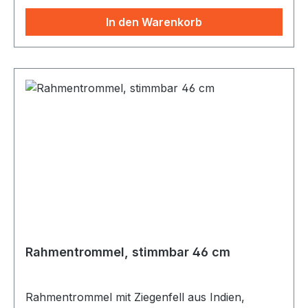
oder musikalischen Sessions zum Einsatz
kommen kann. Die angenhme Wärme des tiefen
In den Warenkorb
Klangs verzaubern jeden Zuhörer. Egal ob
eingesetzt vei rhythmischen Grooves oder
langsamen Schlagfolgen.
Rahmentrommel, stimmbar 46 cm
Rahmentrommel mit Ziegenfell aus Indien,