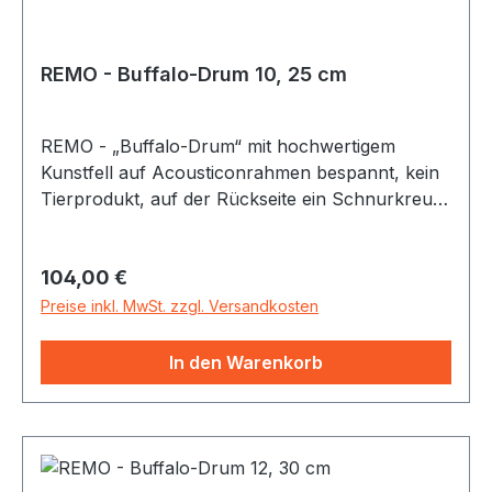
REMO - Buffalo-Drum 10, 25 cm
REMO - „Buffalo-Drum“ mit hochwertigem
Kunstfell auf Acousticonrahmen bespannt, kein
Tierprodukt, auf der Rückseite ein Schnurkreuz
als Griff. Beliebt wegen ihres tiefen, bassigen
Sounds und der Einsatzmöglichkeit bei jedem
Regulärer Preis:
104,00 €
Wetter im Freien.
Preise inkl. MwSt. zzgl. Versandkosten
In den Warenkorb