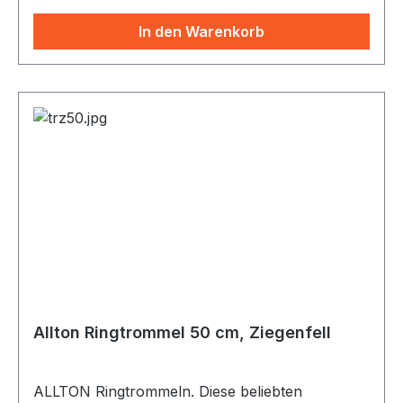
Hirschfelltrommel ist wegen ihres sonoren
Klangs als Schamanentrommel besonders
In den Warenkorb
beliebt. Es gibt sie mit Damhirsch, weiss mit z.T.
hellbrauner Musterung. Neu im Programm sind
die Rothirschfelle mit schöner, starker
Zeichnung. Von transparent bis weiss im
Hintergrund. Passende Schlegel: SC46
(Tambourinschlegel mit Filzkopf) und SCTRH
(Schlegel mit Lederkopf und urigen Stielen)
Allton Ringtrommel 50 cm, Ziegenfell
ALLTON Ringtrommeln. Diese beliebten