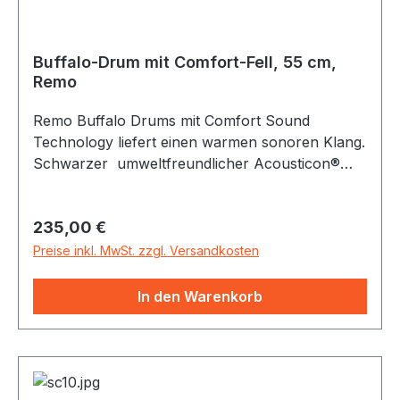
Buffalo-Drum mit Comfort-Fell, 55 cm,
Remo
Remo Buffalo Drums mit Comfort Sound
Technology liefert einen warmen sonoren Klang.
Schwarzer umweltfreundlicher Acousticon®
Rahmen Nylon-Seilgriff, der bequem und einfach
zu halten ist. Bespannung mit Comfort Sound
Regulärer Preis:
235,00 €
Technology Trommelfell. Ein großartiges
Instrument für Musiktherapie, Klangreisen und
Preise inkl. MwSt. zzgl. Versandkosten
vieles mehr. Durchmesser 55 cm.
In den Warenkorb