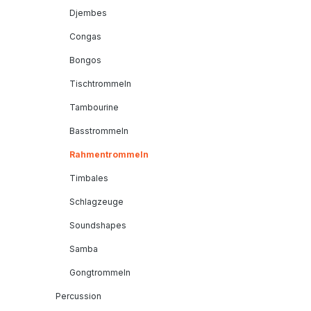
Djembes
Congas
Bongos
Tischtrommeln
Tambourine
Basstrommeln
Rahmentrommeln
Timbales
Schlagzeuge
Soundshapes
Samba
Gongtrommeln
Percussion