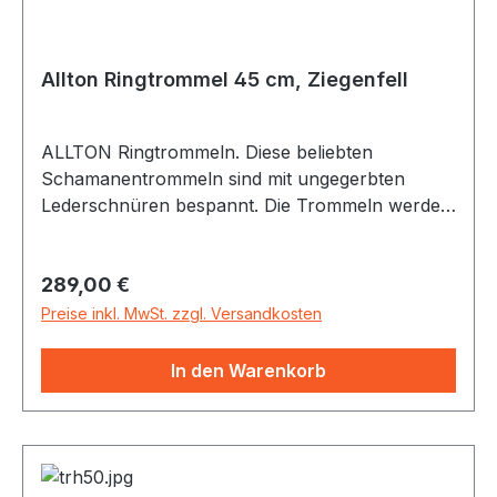
Allton Ringtrommel 45 cm, Ziegenfell
ALLTON Ringtrommeln. Diese beliebten
Schamanentrommeln sind mit ungegerbten
Lederschnüren bespannt. Die Trommeln werden
individuell in Handarbeit gefertigt. Es werden nur
Naturmaterialien (verleimter Buchenholz-
Regulärer Preis:
289,00 €
Korpus, Fellstreifen-Bespannung mit Naturfell)
von bester Qualität verwendet. Die
Preise inkl. MwSt. zzgl. Versandkosten
Ziegenfelltrommel ist wegen ihres sonoren
Klangs als Schamanentrommel besonders
In den Warenkorb
beliebt. Passende Schlegel: SC46
(Tambourinschlegel mit Filzkopf) und SCTRH
(Schlegel mit Lederkopf und urigen Stielen)