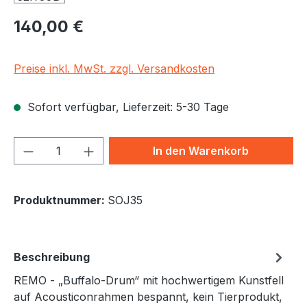
Regulärer Preis:
140,00 €
Preise inkl. MwSt. zzgl. Versandkosten
Sofort verfügbar, Lieferzeit: 5-30 Tage
Produkt Anzahl: Gib den gewünschten We
In den Warenkorb
Produktnummer:
SOJ35
Beschreibung
REMO - „Buffalo-Drum“ mit hochwertigem Kunstfell
auf Acousticonrahmen bespannt, kein Tierprodukt,