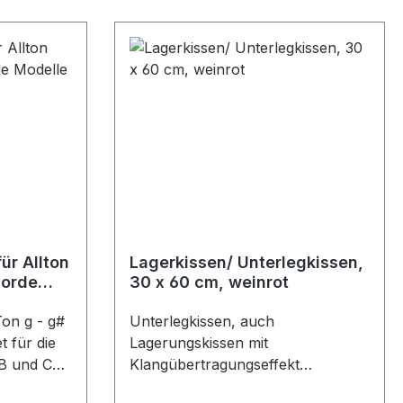
hluss,
ensschild.
 eignet
 oder
ährend
arer
 für
sorgen.
ig, dass
auch
e kleine
ür Allton
Lagerkissen/ Unterlegkissen,
en werden
orde
30 x 60 cm, weinrot
Ton g - g#
Unterlegkissen, auch
 für die
Lagerungskissen mit
Einfach
B und C
Klangübertragungseffekt
enier,
d
Baumwoll-Inlett mit Reißverschluss
iff;