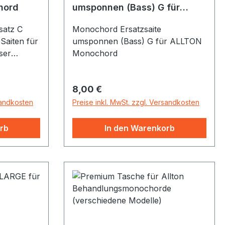
jeder Körperform optimal an und
hord
umsponnen (Bass) G für
ALLTON Monochord
sorgt für eine perfekte
satz C
Monochord Ersatzsaite
Druckverteilung. EPS: Die feinen
Saiten für
umsponnen (Bass) G für ALLTON
EPS- Mikroperlen (1-2 mm) sind
ser
Monochord
anschmiegsam und sehr leicht. Sie
e statt
sind hygienisch, antiallergisch und
 in c
geräuscharm. Sie bewähren sich
Regulärer Preis:
8,00 €
ten sind
durch einen ausgezeichneten
n dadurch
sandkosten
Wärme- und
Preise inkl. MwSt. zzgl. Versandkosten
Feuchtigkeitstransport.
ie
rb
In den Warenkorb
er