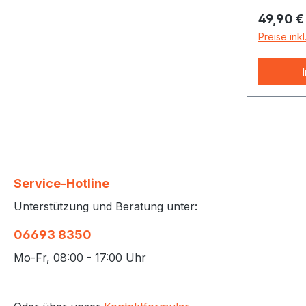
unserer 
Reguläre
49,90 €
Behandl
B ZMB (U
Preise ink
ZMC (Wöl
für Chim
Hochstra
gepolste
Nylongew
(kein Sc
Innentas
polstern
Service-Hotline
Unterstützung und Beratung unter:
06693 8350
Mo-Fr, 08:00 - 17:00 Uhr