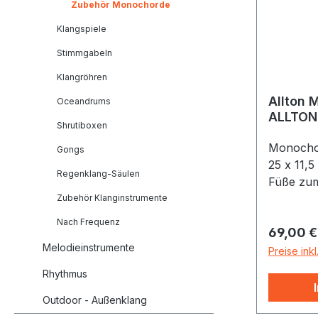
Zubehör Monochorde
Klangspiele
Stimmgabeln
Klangröhren
Allton 
Oceandrums
ALLTON
Shrutiboxen
109 cm
Monochor
Gongs
25 x 11,5
Regenklang-Säulen
Füße zum
für ALL
Zubehör Klanginstrumente
109 cm 
Nach Frequenz
Reguläre
69,00 €
können e
Melodieinstrumente
oder Län
Preise ink
angeschr
Rhythmus
das Mon
Outdoor - Außenklang
waagerec
senkrech