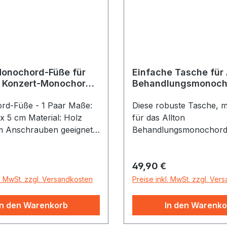
Monochord-Füße für
Einfache Tasche für 
 Konzert-Monochord,
Behandlungsmonoch
(verschiedene Model
d-Füße - 1 Paar Maße:
Diese robuste Tasche, m
 x 5 cm Material: Holz
für das Allton
 Anschrauben geeignet
Behandlungsmonochord
TON Konzert-Monochord,
genutzt, passt ebenso fü
Die Monochord-Füßchen
Modelle B und C (Spür
r Preis:
Regulärer Preis:
49,90 €
ntweder an den Stirn-
Wölbi). Mit ihren Maßen
gsseiten des Monochords
24 × 9 cm bietet sie aus
l. MwSt. zzgl. Versandkosten
Preise inkl. MwSt. zzgl. Ver
aubt werden. Dadurch ist
Platz und Schutz: gefert
ochord sowohl
reiß- und wasserfestem
In den Warenkorb
In den Warenko
ht liegend, als auch
(600 Denier), ausgestatte
t stehend zu spielen.
mm Schaumstoffpolster