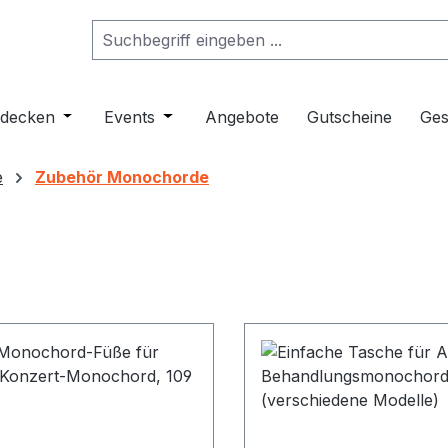
ropdown der Kategorie Musikinstrumente
er Schließe das Dropdown der Kategorie Klangmöbel
tdecken
Öffne oder Schließe das Dropdown der Kategorie 
Events
Öffne oder Schließe das Dropdown de
Angebote
Gutscheine
Ges
e
Zubehör Monochorde