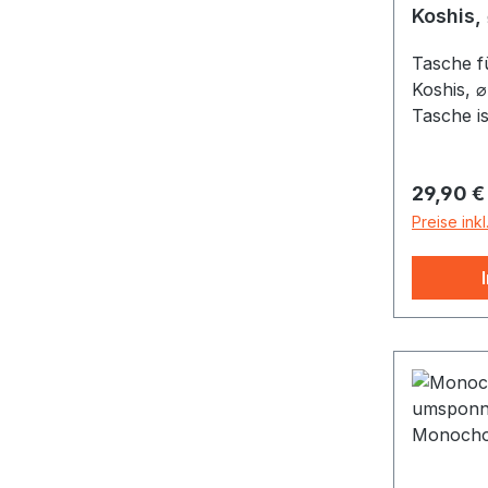
Tasche f
Koshis, 
Tasche is
den Tran
Zaphir-Kl
Reguläre
29,90 €
Strapazi
Schulter-
Preise ink
Durchmes
cm