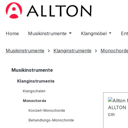
m Hauptinhalt springen
Zur Suche springen
Zur Hauptnavigation springen
Home
Musikinstrumente
Öffne oder Schließe das D
Klangmöbel
Öffne od
En
Musikinstrumente
Klanginstrumente
Monochord
Musikinstrumente
Klanginstrumente
Klangschalen
Monochorde
Konzert-Monochorde
Behandlungs-Monochorde