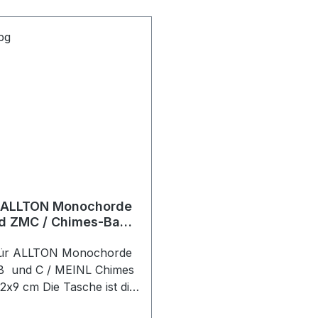
Monochord auch über d
einer Person gestellt we
 ALLTON Monochorde
d ZMC / Chimes-Bag
9 cm
für ALLTON Monochorde
B und C / MEINL Chimes
2x9 cm Die Tasche ist die
 Lösung für den Transport