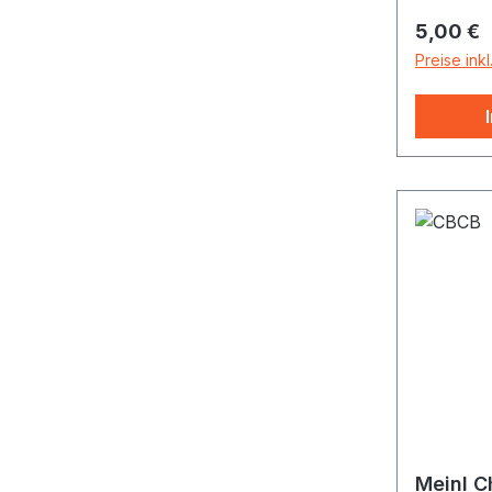
A- Ther
Reguläre
5,00 €
"Profess
"Univers
Preise ink
"Wölbi"
Meinl C