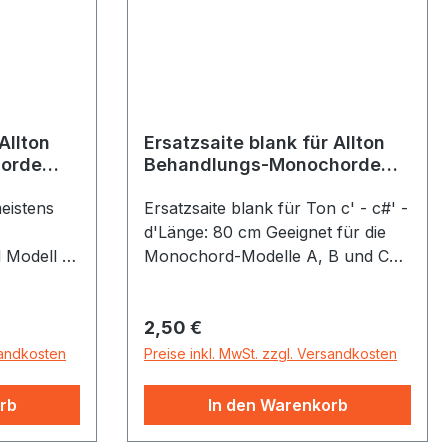
Allton
Ersatzsaite blank für Allton
orde
Behandlungs-Monochorde
le)
Modelle A,B,C
eistens
Ersatzsaite blank für Ton c' - c#' -
d'Länge: 80 cm Geeignet für die
 Modell A
Monochord-Modelle A, B und C
r die
A- Therapie-Monochord
monochord
"Profession" B- Klang-Monochord
Regulärer Preis:
2,50 €
 von 65 ×
"Universal" C- Spürmonochord
reichend
"Wölbi"
sandkosten
Preise inkl. MwSt. zzgl. Versandkosten
igt aus
 Cordura
rb
In den Warenkorb
t mit 5
ung,