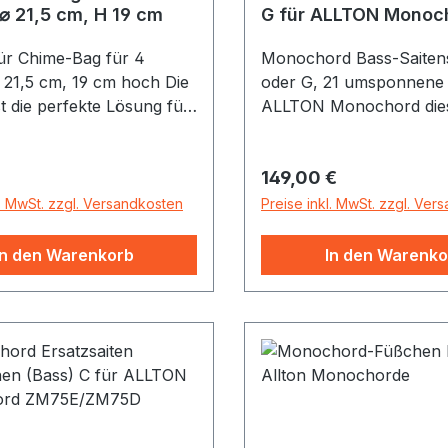
Koshis, ⌀ 21,5 cm, H 19 cm
G für ALLTON Monoc
ür Chime-Bag für 4
Monochord Bass-Saiten
⌀ 21,5 cm, 19 cm hoch Die
oder G, 21 umsponnene 
t die perfekte Lösung für
ALLTON Monochord die
sport von Koshi- oder
Saitensatz kann wahlweis
angspiele.
dem normalen Saitensatz
r Preis:
Regulärer Preis:
149,00 €
erfähige Tragetasche mit
aufgespannt werden. Sai
 und Tragegriff.
alle umsponnen, klinge
l. MwSt. zzgl. Versandkosten
Preise inkl. MwSt. zzgl. Ver
ser: 21,5 cm Höhe: 19
tiefer - etwas weniger
obertonreich, dafür ist d
In den Warenkorb
In den Warenko
Vibration der Töne stärk
spürbar.