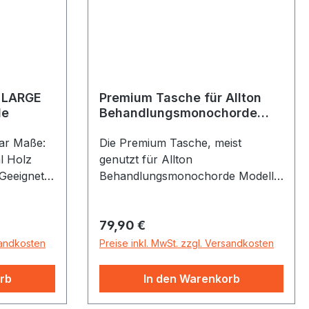
 LARGE
Premium Tasche für Allton
de
Behandlungsmonochorde
(verschiedene Modelle)
ar Maße:
Die Premium Tasche, meist
genutzt für Allton
Geeignet
Behandlungsmonochorde Modell
A, ist auch für andere Modelle
cm
(Modell B und C (Wölbi)) gut
Regulärer Preis:
79,90 €
hord,
geeignet. Sie schützt Allton
 cm Die
Behandlungsmonochorde
sandkosten
Preise inkl. MwSt. zzgl. Versandkosten
arge"
zuverlässig mit robuster
 in
Polsterung, Fiberglasverstärkung
rb
In den Warenkorb
und reißfestem Cordura-Material.
 das
Sie bietet durch Innentasche,