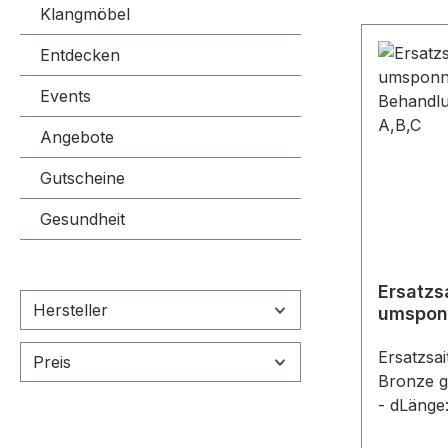
Klangmöbel
Entdecken
Events
Angebote
Gutscheine
Gesundheit
Ersatzs
Hersteller
umsponn
Behand
Modelle
Ersatzsa
Preis
Bronze ge
- dLänge
Monochor