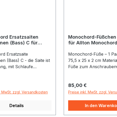
rd Ersatzsaiten
Monochord-Füßchen
en (Bass) C für
für Allton Monochor
 Monochord
/ZM75D
d Ersatzsaite
Monochord-Füße – 1 Pa
 (Bass) C - die Saite ist
75,5 x 25 x 2 cm Material Holz
ang, mit Schlaufe
Füße zum Anschrauben
 und ergibt bei Mensur
für ALLTON Konzert-Monochord
 Ton C für Allton
einseitig bespannt, 109 
r Preis:
Regulärer Preis:
85,00 €
monochord ZM75 E oder
ALLTON Konzert-Monoc
doppelseitig bespannt, 109
l. MwSt. zzgl. Versandkosten
Preise inkl. MwSt. zzgl. Ver
Monochord-Füßchen "l
ermöglichen das Spielen
Details
In den Warenko
angenehmer Spielhöhe. Mit den
längeren Füßchen kann