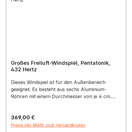
Zusammenspiel und führt schnell zu tollen
musikalischen Ergebnissen!
Großes Freiluft-Windspiel, Pentatonik,
432 Hertz
Dieses Windspiel ist für den Außenbereich
geeignet. Es besteht aus sechs Aluminium-
Röhren mit einem Durchmesser von je 4 cm.
Stimmung: Pentatonisch, 432 Hertz, Töne: A-C-
D-E-G-A Länge: Gesamt 180 m, längste Röhre
Regulärer Preis:
369,00 €
105 cm Die Materialien: Trägerplatte,
Klangklöppel, Rohre und Windfänger sind von
Preise inkl. MwSt. zzgl. Versandkosten
hoher Qualität und daher auch wetterfest.