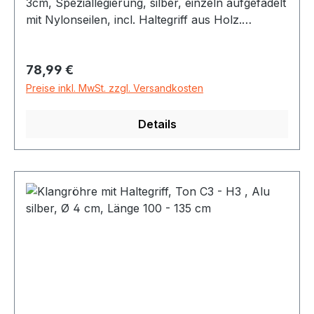
3cm, Speziallegierung, silber, einzeln aufgefädelt
mit Nylonseilen, incl. Haltegriff aus Holz.
geeignet für Klangmeditation, special effects oder
als Raumklangelement erhältliche Töne: c' (C4
Regulärer Preis:
78,99 €
= 261,6 Hz - Länge der Röhre ca 82 cm) bis e"
(E5 - 660 Hz - Länge der Röhre ca 51 cm) rein
Preise inkl. MwSt. zzgl. Versandkosten
gestimmt auf a =440 Hz
Details