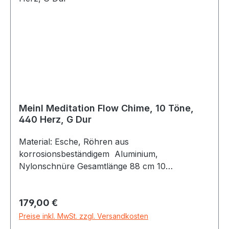
Meinl Meditation Flow Chime, 10 Töne,
440 Herz, G Dur
Material: Esche, Röhren aus
korrosionsbeständigem Aluminium,
Nylonschnüre Gesamtlänge 88 cm 10
Klangröhren/Töne Stimmung: G Dur: G4, A4,
B4, D5, E5, G5, A5, B5, D6, E6 Tragetasche mit
Regulärer Preis:
179,00 €
einem beflockten Samtpolster und verstellbaren
Schultergurten Integrierte Halterung für
Preise inkl. MwSt. zzgl. Versandkosten
Schlägel Schlägel und Tragetasche bei Lieferung