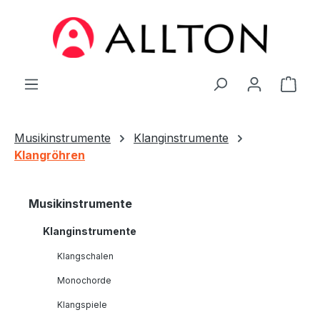
Zum Hauptinhalt springen
Ware
Musikinstrumente
Klanginstrumente
Klangröhren
Musikinstrumente
Klanginstrumente
Klangschalen
Monochorde
Klangspiele