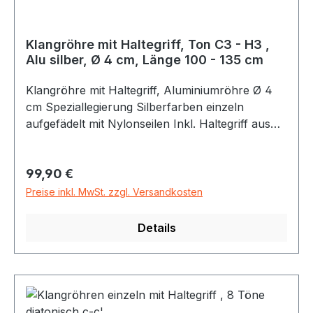
Klangröhre mit Haltegriff, Ton C3 - H3 ,
Alu silber, Ø 4 cm, Länge 100 - 135 cm
Klangröhre mit Haltegriff, Aluminiumröhre Ø 4
cm Speziallegierung Silberfarben einzeln
aufgefädelt mit Nylonseilen Inkl. Haltegriff aus
Holz. Erhältliche Töne c (C3 = 130,813 Hz -
Länge der Röhre zirka 135 cm) bis h (H3 -
Regulärer Preis:
99,90 €
246,942 Hz - Länge der Röhre zirka 86 cm) rein
gestimmt auf a = 440 Hz Klangröhren gibt es in
Preise inkl. MwSt. zzgl. Versandkosten
vielen verschiedenen Durchmessern und
Längen. Sie zeichnen sich durch einen klaren,
Details
langanhaltenden Ton aus.Therapeuten können
Klangröhren in verschiedenen Therapieformen
sinnvoll einsetzen. Klangröhren werden auch
Röhrenglocken genannt.Besonders geeignet sind
sie zum Beispiel für Klangmeditation, Special