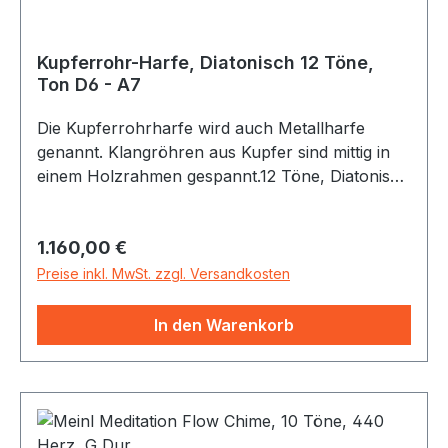
Kupferrohr-Harfe, Diatonisch 12 Töne,
Ton D6 - A7
Die Kupferrohrharfe wird auch Metallharfe
genannt. Klangröhren aus Kupfer sind mittig in
einem Holzrahmen gespannt.12 Töne, Diatonisch
D6 (d"') - A7 (a"")ø 12 mm Die Klangröhren
werden mit Kolophoniumpulver bestäubten
Regulärer Preis:
1.160,00 €
Fingerspitzen angerieben. Dabei entstehen ganz
feine, sanft anschwellende, lichthafte Klänge.
Preise inkl. MwSt. zzgl. Versandkosten
In den Warenkorb