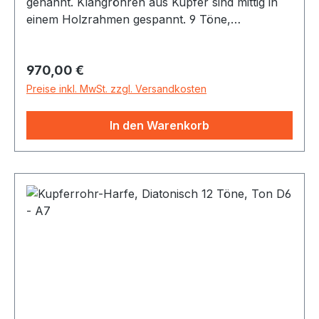
genannt. Klangröhren aus Kupfer sind mittig in
einem Holzrahmen gespannt. 9 Töne,
Pentatonisch D6 (d"') - A7 (a"") ø 12 mm Die
Klangröhren werden mit Kolophonium-Pulver
Regulärer Preis:
970,00 €
bestäubten Fingerspitzen angerieben. Dabei
entstehen ganz feine, sanft anschwellende,
Preise inkl. MwSt. zzgl. Versandkosten
lichthafte Klänge.
In den Warenkorb