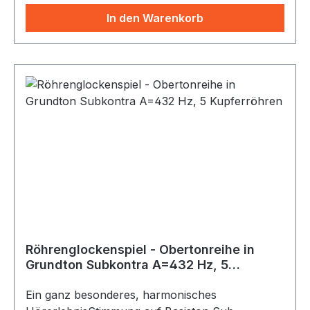
enthalten Dieses hochwertige Instrument
In den Warenkorb
„Meditation Flow Chime“ eignet sich zur
Meditation, Entspannung oder Klangtherapie.
Sein Klang hat eine ausgleichende Wirkung auf
Körper, Geist und Seele. Es ist von beiden Seiten
bespielbar. Die Klangröhren werden mit dem
Schlägel angespielt und herumgeschwungen. So
wird der sphärische und beruhigende Ton mit
langanhaltender Resonanz erzeugt.
Röhrenglockenspiel - Obertonreihe in
Grundton Subkontra A=432 Hz, 5
Kupferröhren
Ein ganz besonderes, harmonisches