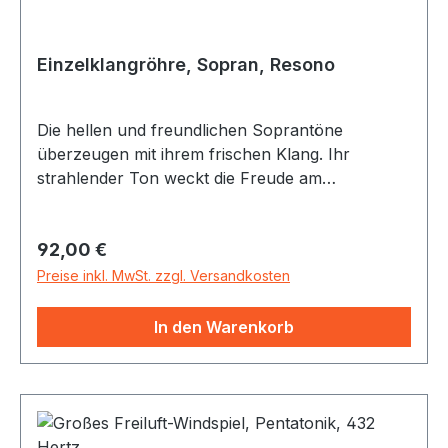
Einzelklangröhre, Sopran, Resono
Die hellen und freundlichen Soprantöne
überzeugen mit ihrem frischen Klang. Ihr
strahlender Ton weckt die Freude am
spielerischen Musizieren. geölter
Massivholzrahmen (Kiefer bzw.
Regulärer Preis:
92,00 €
Fichte), empfohlene Schlägel: SCH01
Abmessungen (LxBxH) in cm: ca. 45-60 x 6 x 8
Preise inkl. MwSt. zzgl. Versandkosten
Gewicht: ca. 280 bis 400g Töne: c", d", f", g"
Um die verschiedenen Tonhöhen auch optisch
In den Warenkorb
unterscheiden zu können, sind alle Klangröhren
mit dem jeweiligen Ton beschriftet und farblich
gekennzeichnet. Der Farbcode, den resono hier
verwendet, wird bereits auch bei anderen
Instrumenten genutzt. Dies erleichtert das