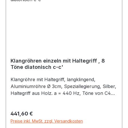
Effects und als Raumklangelement. Im
nachstehenden Video sind die Töne C3, E3 und
A3 zu hören.
Klangröhren einzeln mit Haltegriff , 8
Töne diatonisch c-c'
Klangröhre mit Haltegriff, langklingend,
Aluminiumröhre Ø 3cm, Speziallegierung, Silber,
Haltegriff aus Holz. a = 440 Hz, Töne von C4
(261,6 Hz) bis C5 (523,2 Hz)
Regulärer Preis:
441,60 €
Preise inkl. MwSt. zzgl. Versandkosten