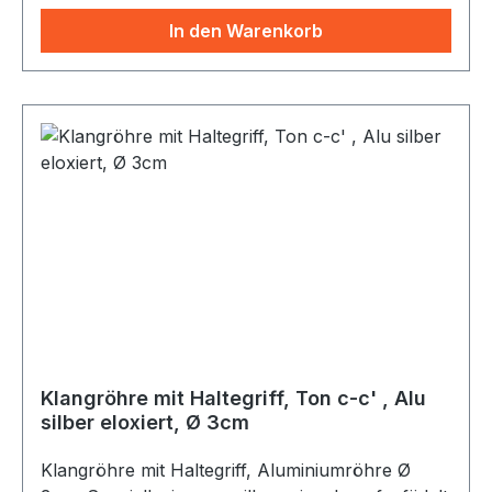
Windspiele gelten in Teilen Asiens als
In den Warenkorb
Glücksbringer. Außen angebracht lässt der Wind
den Klangklöppel an die Röhrenglocken
schlagen, wodurch wunderschöne Töne erzeugt
werden.
Klangröhre mit Haltegriff, Ton c-c' , Alu
silber eloxiert, Ø 3cm
Klangröhre mit Haltegriff, Aluminiumröhre Ø