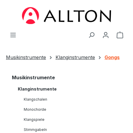
Zum Hauptinhalt springen
Ware
Musikinstrumente
Klanginstrumente
Gongs
Musikinstrumente
Klanginstrumente
Klangschalen
Monochorde
Klangspiele
Stimmgabeln