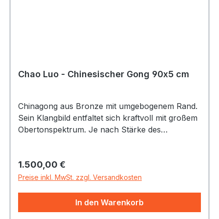
Chao Luo - Chinesischer Gong 90x5 cm
Chinagong aus Bronze mit umgebogenem Rand.
Sein Klangbild entfaltet sich kraftvoll mit großem
Obertonspektrum. Je nach Stärke des
Anschlages und Auswahl des Schlägels lässt
sich dem Gong eine Vielzahl von Klängen
Regulärer Preis:
1.500,00 €
entlocken - vom starken Bässen bis zu sirrenden
Obertönen. Alle Gongs incl. Gongschlägel
Preise inkl. MwSt. zzgl. Versandkosten
In den Warenkorb