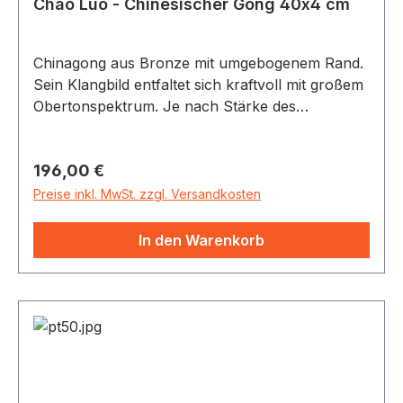
Chao Luo - Chinesischer Gong 40x4 cm
Chinagong aus Bronze mit umgebogenem Rand.
Sein Klangbild entfaltet sich kraftvoll mit großem
Obertonspektrum. Je nach Stärke des
Anschlages und Auswahl des Schlägels lässt
sich dem Gong eine Vielzahl von Klängen
Regulärer Preis:
196,00 €
entlocken - vom starken Bässen bis zu sirrenden
Obertönen. Alle Gongs inkl. Gongschlägel
Preise inkl. MwSt. zzgl. Versandkosten
In den Warenkorb