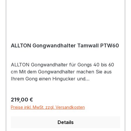
Kopfbrett
ALLTON Gongwandhalter Tamwall PTW60
ALLTON Gongwandhalter für Gongs 40 bis 60
cm Mit dem Gongwandhalter machen Sie aus
Ihrem Gong einen Hingucker und
Raumschmuck. Hergestellt aus Buche und
anderen heimischen Hölzern, geschliffen und
Regulärer Preis:
219,00 €
geölt, jedes ein Unikat. Die Gongwandhalterung
besteht aus 2 Teilen: Wandhalterung und
Preise inkl. MwSt. zzgl. Versandkosten
Kopfbrett die Wandhalterung wird an der Wand
befestigt, der Gong wird in einem Wandabstand
Details
von gut 10 cm dort mit Schraubhaken