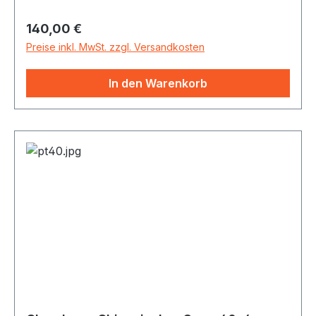
sich dem Gong eine Vielzahl von Klängen
Regulärer Preis:
140,00 €
entlocken - vom starken Bässen bis zu sirrenden
Obertönen. Alle Gongs inkl. Gongschlägel
Preise inkl. MwSt. zzgl. Versandkosten
In den Warenkorb