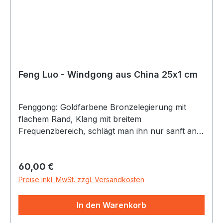
Feng Luo - Windgong aus China 25x1 cm
Fenggong: Goldfarbene Bronzelegierung mit
flachem Rand, Klang mit breitem
Frequenzbereich, schlägt man ihn nur sanft an,
klingt er tief und voll, stärker angeschlagen
entstehen fast dramatische Klangeffekte -
Regulärer Preis:
60,00 €
ähnlich wie bei einem Becken. Alle Gongs incl.
Gongschlägel Der 25cm Windgong ist sehr leicht
Preise inkl. MwSt. zzgl. Versandkosten
(ca 550 gr) und erzeugt einen langanhaltenden
Ton, auch für Kinderhände geeignet.
In den Warenkorb