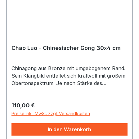
Chao Luo - Chinesischer Gong 30x4 cm
Chinagong aus Bronze mit umgebogenem Rand.
Sein Klangbild entfaltet sich kraftvoll mit großem
Obertonspektrum. Je nach Stärke des
Anschlages und Auswahl des Schlägels lässt
sich dem Gong eine Vielzahl von Klängen
Regulärer Preis:
110,00 €
entlocken - vom starken Bässen bis zu sirrenden
Obertönen. Alle Gongs incl. Gongschlägel
Preise inkl. MwSt. zzgl. Versandkosten
In den Warenkorb