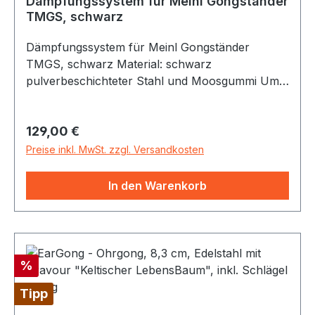
Dämpfungssystem für Meinl Gongständer
TMGS, schwarz
Dämpfungssystem für Meinl Gongständer
TMGS, schwarz Material: schwarz
pulverbeschichteter Stahl und Moosgummi Um
Gong oder Tam Tam dauerhaft stumm
zuschalten Höhenverstellbar Länge: 54.50 cm
Regulärer Preis:
129,00 €
Breite: 45 cm Höhe: 45 cm Das Meinl
Dämpfungssystem ist ein ideales Zubehör für
Preise inkl. MwSt. zzgl. Versandkosten
Gong/Tam Tam-Ständer. Aufgrund der
einstellbaren Dämpfungsscheibe ist es möglich
In den Warenkorb
einen Gong dauerhaft stummzuschalten oder
variabel abzudämpfen, je nach Spielsituation.
Rabatt
%
Tipp