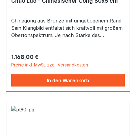
Chao Luo - Chinesischer Gong 80x5 cm
Chinagong aus Bronze mit umgebogenem Rand.
Sein Klangbild entfaltet sich kraftvoll mit großem
Obertonspektrum. Je nach Stärke des
Anschlages und Auswahl des Schlägels lässt
sich dem Gong eine Vielzahl von Klängen
Regulärer Preis:
1.168,00 €
entlocken - vom starken Bässen bis zu sirrenden
Obertönen. Alle Gongs incl. Gongschlägel
Preise inkl. MwSt. zzgl. Versandkosten
In den Warenkorb