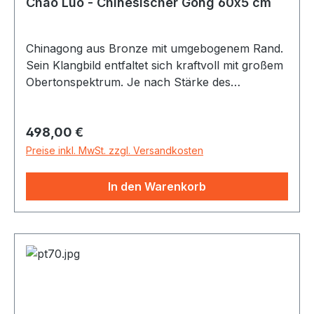
Chao Luo - Chinesischer Gong 60x5 cm
Chinagong aus Bronze mit umgebogenem Rand.
Sein Klangbild entfaltet sich kraftvoll mit großem
Obertonspektrum. Je nach Stärke des
Anschlages und Auswahl des Schlägels lässt
sich dem Gong eine Vielzahl von Klängen
Regulärer Preis:
498,00 €
entlocken - vom starken Bässen bis zu sirrenden
Obertönen. Alle Gongs incl. Gongschlägel
Preise inkl. MwSt. zzgl. Versandkosten
In den Warenkorb