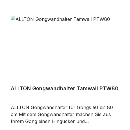
eingehängt. Das schön geschwungene Kopfbrett
wird dann einfach nur auf die Wandhalterung
aufgesetzt und bildet den optisch harmonischen
Rahmen für den Gong. Maße Kopfbrett: ca
60x14x2 cmMaße Wandhalterung: 60x14x4 cm
Im Lieferumfang enthalten: Wandhalterung,
Schraubhaken, Kopfbrett
ALLTON Gongwandhalter Tamwall PTW80
ALLTON Gongwandhalter für Gongs 60 bis 80
cm Mit dem Gongwandhalter machen Sie aus
Ihrem Gong einen Hingucker und
Raumschmuck. Hergestellt aus Buche und