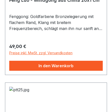
Feng Luo - Windgong aus China 20x1 cm
Fenggong: Goldfarbene Bronzelegierung mit
flachem Rand, Klang mit breitem
Frequenzbereich, schlägt man ihn nur sanft an,
klingt er tief und voll, stärker angeschlagen
entstehen fast dramatische Klangeffekte -
Regulärer Preis:
49,00 €
ähnlich wie bei einem Becken. Alle Gongs incl.
Gongschlägel Der 20cm Windgong ist sehr leicht
Preise inkl. MwSt. zzgl. Versandkosten
(ca 300 gr) und erzeugt einen langanhaltenden
Ton, auch für Kinderhände geeignet
In den Warenkorb