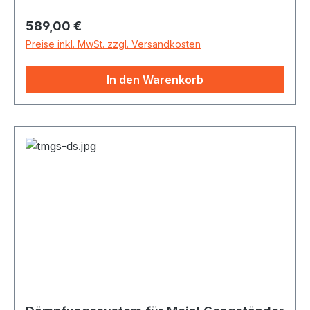
sich dem Gong eine Vielzahl von Klängen
Regulärer Preis:
589,00 €
entlocken - vom starken Bässen bis zu sirrenden
Obertönen. Mit Edelstahlseil und Klemme für
Preise inkl. MwSt. zzgl. Versandkosten
Aussenanlagen.
In den Warenkorb