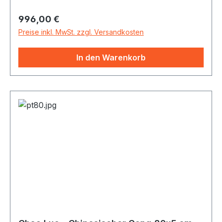
sich dem Gong eine Vielzahl von Klängen
Regulärer Preis:
996,00 €
entlocken - vom starken Bässen bis zu sirrenden
Obertönen. Alle Gongs inkl. Gongschlägel
Preise inkl. MwSt. zzgl. Versandkosten
In den Warenkorb