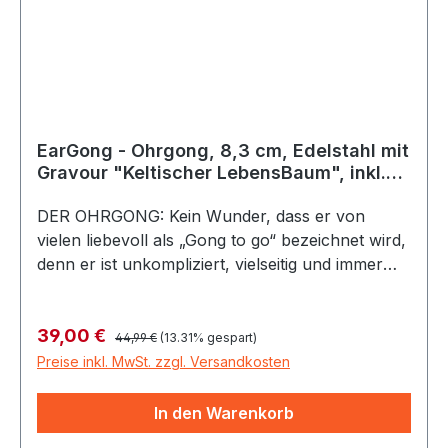
EarGong - Ohrgong, 8,3 cm, Edelstahl mit
Gravour "Keltischer LebensBaum", inkl.
Schlägel + Bag
DER OHRGONG: Kein Wunder, dass er von
vielen liebevoll als „Gong to go“ bezeichnet wird,
denn er ist unkompliziert, vielseitig und immer
einsatzbereit. Material: Edelstahl Durchmesser:
8,3 cm Spiralfräsung inkl. Filztasche und
Regulärer Preis:
Verkaufspreis:
39,00 €
Gummiklöppel Der OhrGong wird mit zwei
44,99 €
(13.31% gespart)
Fingern an den Schnüren gehalten, während
Preise inkl. MwSt. zzgl. Versandkosten
man gleichzeitig mit diesen Fingern die Ohren
zuhält. Ultraleicht und handtellergroß erzeugt er
In den Warenkorb
Schallwellen, die für andere kaum hörbar sind,