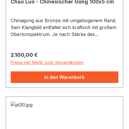
Chao Luo - Chinesischer Gong 100x5 cm
Chinagong aus Bronze mit umgebogenem Rand.
Sein Klangbild entfaltet sich kraftvoll mit großem
Obertonspektrum. Je nach Stärke des
Anschlages und Auswahl des Schlägels läßt sich
dem Gong eine Vielzahl von Klängen entlocken -
Regulärer Preis:
2.100,00 €
vom starken Bässen bis zu sirrenden Obertönen.
Inkl. Gongschlägel
Preise inkl. MwSt. zzgl. Versandkosten
In den Warenkorb