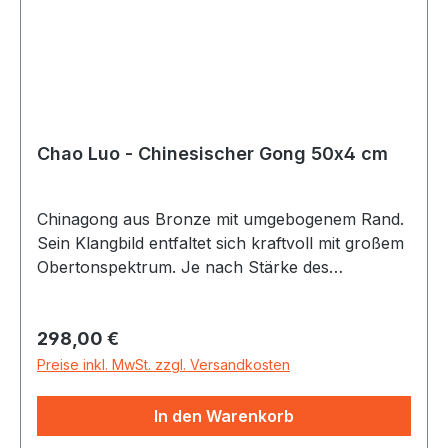
Chao Luo - Chinesischer Gong 50x4 cm
Chinagong aus Bronze mit umgebogenem Rand.
Sein Klangbild entfaltet sich kraftvoll mit großem
Obertonspektrum. Je nach Stärke des
Anschlages und Auswahl des Schlägels lässt
sich dem Gong eine Vielzahl von Klängen
Regulärer Preis:
298,00 €
entlocken - vom starken Bässen bis zu sirrenden
Obertönen. Alle Gongs inkl. Gongschlägel
Preise inkl. MwSt. zzgl. Versandkosten
In den Warenkorb