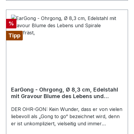
aber im eigenen Ohr ein überraschend feines
und klangvolles Konzert entfalten.Dieser Gong
lädt dazu ein, für einen Moment die innere
Rabatt
%
Resonanz wahrzunehmen, zu spüren und das
innere Kind in dir zu erfreuen. Klein und
Tipp
handlich, aber voller Schwingungskraft, ist er ein
Begleiter für jede Situation – ob in der Praxis, im
Seminar oder zu Hause. Schon wenige
Anschläge genügen, um den Geist zu klären, die
Aufmerksamkeit zu bündeln oder einen
Augenblick der Stille zu schaffen.
EarGong - Ohrgong, Ø 8,3 cm, Edelstahl
mit Gravour Blume des Lebens und
Spirale eingefräst,
DER OHR-GON: Kein Wunder, dass er von vielen
liebevoll als „Gong to go“ bezeichnet wird, denn
er ist unkompliziert, vielseitig und immer
einsatzbereit. Material: Edelstahl Durchmesser: