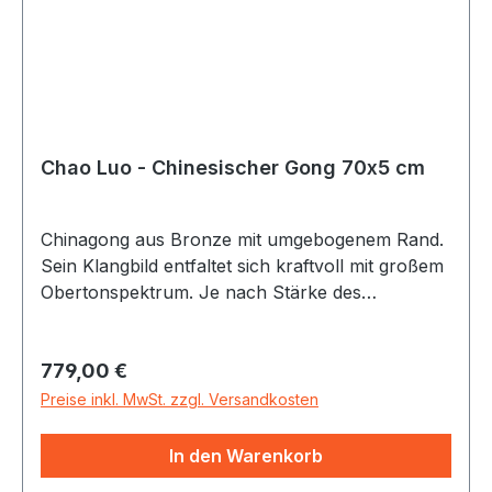
Chao Luo - Chinesischer Gong 70x5 cm
Chinagong aus Bronze mit umgebogenem Rand.
Sein Klangbild entfaltet sich kraftvoll mit großem
Obertonspektrum. Je nach Stärke des
Anschlages und Auswahl des Schlägels lässt
sich dem Gong eine Vielzahl von Klängen
Regulärer Preis:
779,00 €
entlocken - vom starken Bässen bis zu sirrenden
Obertönen. Alle Gongs incl. Gongschlägel
Preise inkl. MwSt. zzgl. Versandkosten
In den Warenkorb