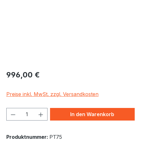
Regulärer Preis:
996,00 €
Preise inkl. MwSt. zzgl. Versandkosten
Produkt Anzahl: Gib den gewünschten We
In den Warenkorb
Produktnummer:
PT75