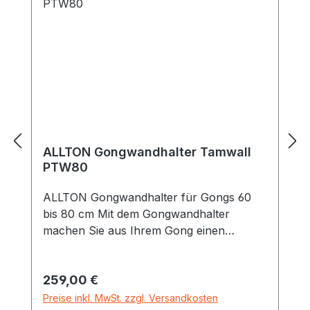
ALLTON Gongwandhalter Tamwall
PTW80
ALLTON Gongwandhalter für Gongs 60
bis 80 cm Mit dem Gongwandhalter
machen Sie aus Ihrem Gong einen
Hingucker und Raumschmuck. Hergestellt
aus Buche und anderen heimischen
Regulärer Preis:
259,00 €
Hölzern, geschliffen und geölt, jedes ein
Unikat. Die Gongwandhalterung besteht
Preise inkl. MwSt. zzgl. Versandkosten