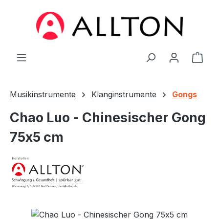
Zum Hauptinhalt springen
Ware
Musikinstrumente
Klanginstrumente
Gongs
Chao Luo - Chinesischer Gong
75x5 cm
Bildergalerie überspringen