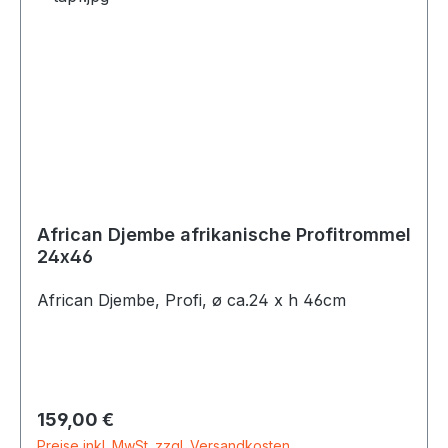
African Djembe afrikanische Profitrommel
24x46
African Djembe, Profi, ø ca.24 x h 46cm
Regulärer Preis:
159,00 €
Preise inkl. MwSt. zzgl. Versandkosten