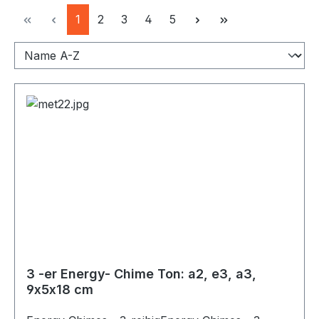
Seite
Seite
Seite
Seite
Seite
1
2
3
4
5
3 -er Energy- Chime Ton: a2, e3, a3,
9x5x18 cm