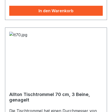
Naturfellen (Rind) bespannt. Die ALLTON–
Tischtrommel wurde speziell für das
In den Warenkorb
gemeinsame Spielen in der Gruppe an einem
„Tisch“ entwickelt. Sie bietet viele spielerische
Möglichkeiten für Gruppenerlebnis und
Rhythmusschulung. Gemeinsam können 6-14
Personen auf demselben Instrument
verschiedenste Klangmöglichkeiten
herausfinden. Rhythmus und Taktgefühl kann
durch das unmittelbare Schauen, Horchen und
Fühlen am großen Trommeltisch leicht und mit
viel Spaß erlernt werden. Jeder sieht was die
anderen tun. Rasch entsteht über das Trommeln
spielerische Kommunikation und ein „Wir-
Gefühl“.
Allton Tischtrommel 70 cm, 3 Beine,
genagelt
Die Tischtrommel hat einen Durchmesser von