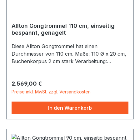
Allton Gongtrommel 110 cm, einseitig
bespannt, genagelt
Diese Allton Gongtrommel hat einen
Durchmesser von 110 cm. Maße: 110 Ø x 20 cm,
Buchenkorpus 2 cm stark Verarbeitung:
GenageltMaterial: Hochwertiges
NaturfellLieferung inkl. Bedienungsanleitung und
Regulärer Preis:
2.569,00 €
Aufbauanleitung. Alle Gongtrommeln werden in
unserer Werkstatt aus Buchenholz
Preise inkl. MwSt. zzgl. Versandkosten
handgefertigt, geölt und mit Naturfellen (Rind)
bespannt. Dieser Korpus kann ohne Beine
In den Warenkorb
verwendet werden: Als Gongtrommel
aufgehängt an einem Gongständer, senkrecht
freistehend oder am Boden, zum Beispiel auf
vier Sitzkissen oder Meditationskissen gelagert.