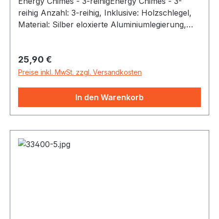
Energy Chimes - 3-reihigEnergy Chimes - 3-
reihig Anzahl: 3-reihig, Inklusive: Holzschlegel,
Material: Silber eloxierte Aluminiumlegierung,
Farbe: Natural
Regulärer Preis:
25,90 €
Preise inkl. MwSt. zzgl. Versandkosten
In den Warenkorb