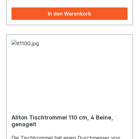
Ziegenfelltrommel ist wegen ihres sonoren
Klangs als Schamanentrommel besonders
In den Warenkorb
beliebt. Passende Schlegel: SC46
(Tambourinschlegel mit Filzkopf) und SCTRH
(Schlegel mit Lederkopf und urigen Stielen)
Allton Tischtrommel 110 cm, 4 Beine,
genagelt
Die Tischtrommel hat einen Durchmesser von