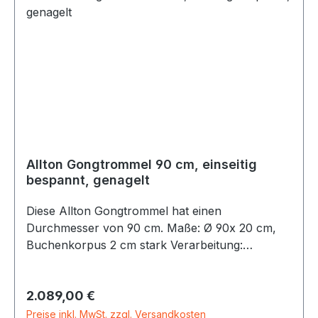
Allton Gongtrommel 90 cm, einseitig
bespannt, genagelt
Diese Allton Gongtrommel hat einen
Durchmesser von 90 cm. Maße: Ø 90x 20 cm,
Buchenkorpus 2 cm stark Verarbeitung:
GenageltMaterial: Hochwertiges
NaturfellLieferung inkl. Bedienungsanleitung und
Regulärer Preis:
2.089,00 €
Aufbauanleitung. Alle Gongtrommeln werden in
unserer Werkstatt aus Buchenholz
Preise inkl. MwSt. zzgl. Versandkosten