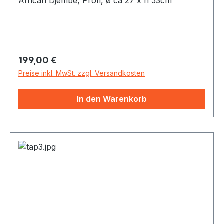
African Djembe, Profi, ø ca 27 x h 53cm
Regulärer Preis:
199,00 €
Preise inkl. MwSt. zzgl. Versandkosten
In den Warenkorb