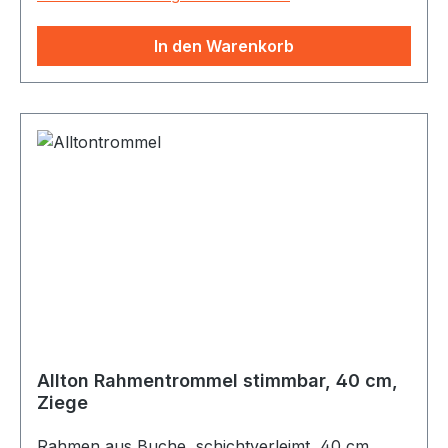
handgefertigt, geölt und mit Naturfellen (Rind)
bespannt. Dieser Korpus kann ohne Beine
In den Warenkorb
verwendet werden: Als Gongtrommel
aufgehängt an einem Gongständer, senkrecht
freistehend oder am Boden, zum Beispiel auf
vier Sitzkissen oder Meditationskissen gelagert.
Allton Rahmentrommel stimmbar, 40 cm,
Ziege
Rahmen aus Buche, schichtverleimt, 40 cm