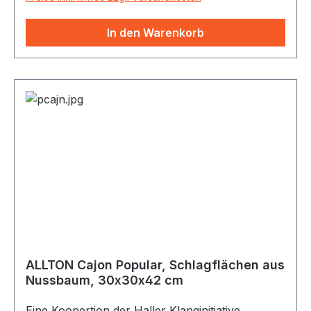
des Instrumentes als Terz, Quarte oder Quinte
gestimmt. Der Agogô wird mit einem Stab aus
In den Warenkorb
Holz, seltener auch aus Metall, angeschlagen.
Einen weiteren perkussiven Klang kann man
erzeugen, indem man die beiden Glocken
während des Spielens gegeneinander drückt.
ALLTON Cajon Popular, Schlagflächen aus
Nussbaum, 30x30x42 cm
Eine Koopertion der Haller Klanginitiative