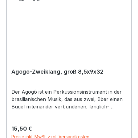
Agogo-Zweiklang, groß 8,5x9x32
Der Agogô ist ein Perkussionsinstrument in der
brasilianischen Musik, das aus zwei, über einen
Bügel miteinander verbundenen, länglich-
kegelförmigen Metallglocken besteht. Die beiden
Glocken sind von unterschiedlicher Größe und
Regulärer Preis:
15,50 €
Tonhöhe. Das Tonintervall der beiden
obertonreichen Glocken ist je nach Verarbeitung
Preise inkl. MwSt. zzgl. Versandkosten