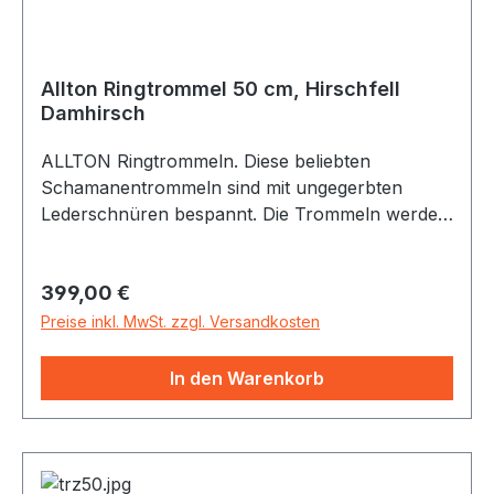
Allton Ringtrommel 50 cm, Hirschfell
Damhirsch
ALLTON Ringtrommeln. Diese beliebten
Schamanentrommeln sind mit ungegerbten
Lederschnüren bespannt. Die Trommeln werden
individuell in Handarbeit gefertigt. Es werden nur
Naturmaterialien (verleimter Buchenholz-
Regulärer Preis:
399,00 €
Korpus, Fellstreifen-Bespannung mit Naturfell)
von bester Qualität verwendet. Die
Preise inkl. MwSt. zzgl. Versandkosten
Hirschfelltrommel ist wegen ihres sonoren
Klangs als Schamanentrommel besonders
In den Warenkorb
beliebt. Es gibt sie mit Damhirsch, weiss mit z.T.
hellbrauner Musterung. Neu im Programm sind
die Rothirschfelle mit schöner, starker
Zeichnung. Von transparent bis weiss im