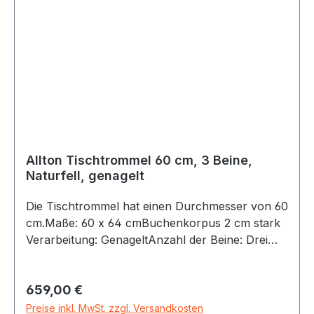
„Tisch“ entwickelt. Sie bietet viele spielerische
Möglichkeiten für Gruppenerlebnis und
Rhythmusschulung. Gemeinsam können 6-14
Personen auf demselben Instrument
verschiedenste Klangmöglichkeiten
herausfinden. Rhythmus und Taktgefühl kann
durch das unmittelbare Schauen, Horchen und
Fühlen am großen Trommeltisch leicht und mit
viel Spaß erlernt werden. Jeder sieht was die
anderen tun. Rasch entsteht über das Trommeln
Allton Tischtrommel 60 cm, 3 Beine,
spielerische Kommunikation und ein „Wir-
Naturfell, genagelt
Gefühl“.
Die Tischtrommel hat einen Durchmesser von 60
cm.Maße: 60 x 64 cmBuchenkorpus 2 cm stark
Verarbeitung: GenageltAnzahl der Beine: Drei
Material: hochwertiges NaturfellLieferung inkl.
Bedienungsanleitung und Aufbauanleitung.Alle
Regulärer Preis:
659,00 €
Tischtrommeln werden in unserer Werkstatt aus
Buchenholz handgefertigt, geölt und mit
Preise inkl. MwSt. zzgl. Versandkosten