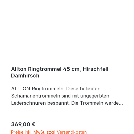
Allton Ringtrommel 45 cm, Hirschfell
Damhirsch
ALLTON Ringtrommeln. Diese beliebten
Schamanentrommeln sind mit ungegerbten
Lederschnüren bespannt. Die Trommeln werden
individuell in Handarbeit gefertigt. Es werden nur
Naturmaterialien (verleimter Buchenholz-
Regulärer Preis:
369,00 €
Korpus, Fellstreifen-Bespannung mit Naturfell)
von bester Qualität verwendet. Die
Preise inkl. MwSt. zzgl. Versandkosten