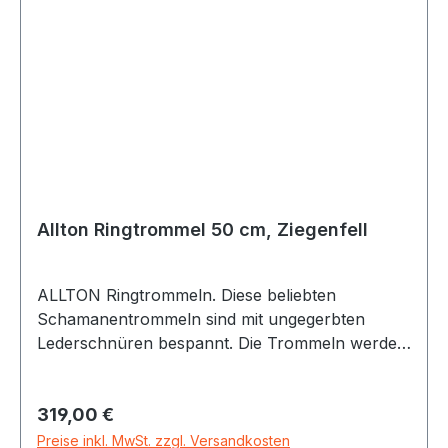
Hintergrund. Passende Schlegel: SC46
(Tambourinschlegel mit Filzkopf) und SCTRH
(Schlegel mit Lederkopf und urigen Stielen)
Allton Ringtrommel 50 cm, Ziegenfell
ALLTON Ringtrommeln. Diese beliebten
Schamanentrommeln sind mit ungegerbten
Lederschnüren bespannt. Die Trommeln werden
individuell in Handarbeit gefertigt. Es werden nur
Naturmaterialien (verleimter Buchenholz-
Regulärer Preis:
319,00 €
Korpus, Fellstreifen-Bespannung mit Naturfell)
von bester Qualität verwendet. Die
Preise inkl. MwSt. zzgl. Versandkosten