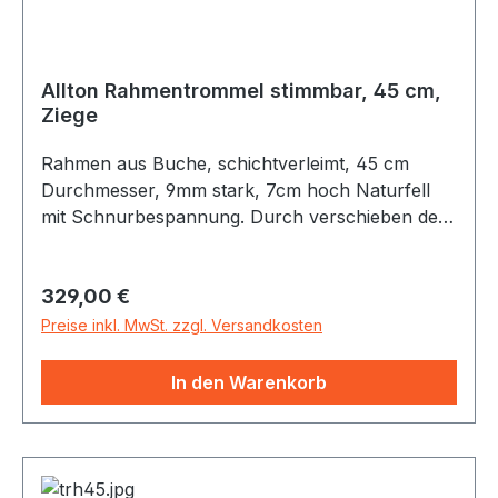
Allton Rahmentrommel stimmbar, 45 cm,
Ziege
Rahmen aus Buche, schichtverleimt, 45 cm
Durchmesser, 9mm stark, 7cm hoch Naturfell
mit Schnurbespannung. Durch verschieben der
Holzkugeln auf der Rückseite läßt sich die
Trommel stimmen
Regulärer Preis:
329,00 €
Preise inkl. MwSt. zzgl. Versandkosten
In den Warenkorb