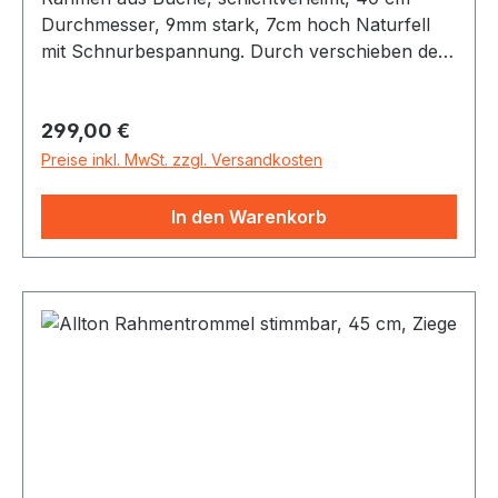
Durchmesser, 9mm stark, 7cm hoch Naturfell
mit Schnurbespannung. Durch verschieben der
Holzkugeln auf der Rückseite läßt sich die
Trommel stimmen
Regulärer Preis:
299,00 €
Preise inkl. MwSt. zzgl. Versandkosten
In den Warenkorb