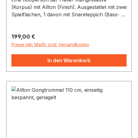
(Korpus) mit Allton (Finish). Ausgestattet mit zwei
Spielflächen, 1 davon mit Snareteppich (Bass- &
Snaresounds oder Latino-Conga-Sound) und
seitlicher Reflexöffnung. Bietet vielfältige
Regulärer Preis:
199,00 €
Klangmöglichkeiten, die lange Spielfreude
garantieren.
Preise inkl. MwSt. zzgl. Versandkosten
In den Warenkorb