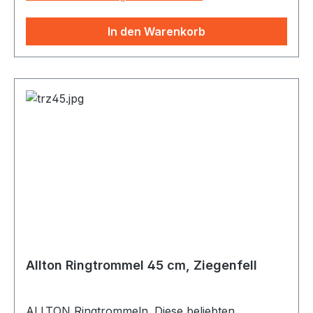
Hirschfelltrommel ist wegen ihres sonoren
Klangs als Schamanentrommel besonders
In den Warenkorb
beliebt. Es gibt sie mit Damhirsch, weiss mit z.T.
hellbrauner Musterung. Neu im Programm sind
die Rothirschfelle mit schöner, starker
Zeichnung. Von transparent bis weiss im
Hintergrund. Passende Schlegel: SC46
(Tambourinschlegel mit Filzkopf) und SCTRH
(Schlegel mit Lederkopf und urigen Stielen)
Allton Ringtrommel 45 cm, Ziegenfell
ALLTON Ringtrommeln. Diese beliebten