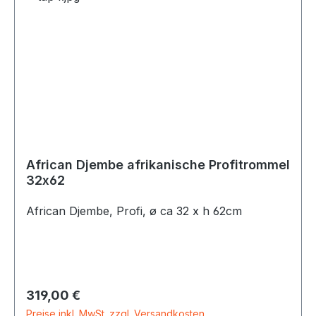
African Djembe afrikanische Profitrommel
32x62
African Djembe, Profi, ø ca 32 x h 62cm
Regulärer Preis:
319,00 €
Preise inkl. MwSt. zzgl. Versandkosten