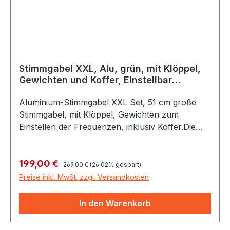
Stimmgabel XXL, Alu, grün, mit Klöppel,
Gewichten und Koffer, Einstellbar
zwischen 32 - 67 Hz
Aluminium-Stimmgabel XXL Set, 51 cm große
Stimmgabel, mit Klöppel, Gewichten zum
Einstellen der Frequenzen, inklusiv Koffer.Die
riesige Aluminium-Stimmgabel XXL (Modell: mst-
lumt1) ist ein professionelles therapeutisches
Regulärer Preis:
Verkaufspreis:
199,00 €
Instrument für die Tonpunktur (Phonophorese).
269,00 €
(26.02% gespart)
Mit einer Länge von rund 51 cm erzeugt sie
Preise inkl. MwSt. zzgl. Versandkosten
extrem tiefe Frequenzen im Infraschall- und
tiefen Bassbereich. Funktionsweise der XXL-
In den Warenkorb
KörperstimmgabelDie Gabel arbeitet nach dem
Prinzip der mechanischen