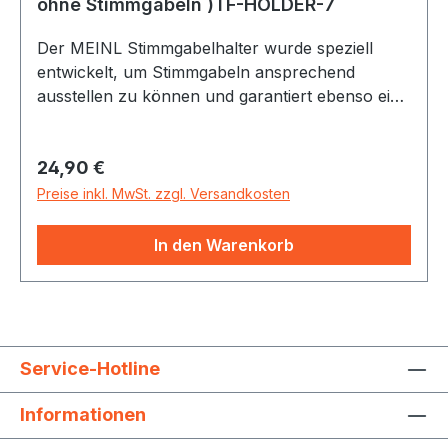
Edelstahl Ergonomisch geformte Korkgriffe
ohne Stimmgabeln )TF-HOLDER-7
Gravierte Logos und Stimminfos
Der MEINL Stimmgabelhalter wurde speziell
entwickelt, um Stimmgabeln ansprechend
ausstellen zu können und garantiert ebenso eine
sichere Aufbewahrung der Stimmgabeln.
Buche,für 7 Stimmgabeln, 34x6,75x5 cm, Made
Regulärer Preis:
24,90 €
in EU
Preise inkl. MwSt. zzgl. Versandkosten
In den Warenkorb
Service-Hotline
Informationen