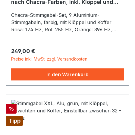
nach Chacra-Farben, inkl. Klöppel und
Koffer
Chacra-Stimmgabel-Set, 9 Aluminium-
Stimmgabeln, farbig, mit Klöppel und Koffer
Rosa: 174 Hz, Rot: 285 Hz, Orange: 396 Hz,
Gelb: 417 Hz, Grün: 528 Hz, Türkis: 639 Hz,
Blau: 741 Hz, Violett: 852 Hz, Indigo: 963 Hz
Regulärer Preis:
249,00 €
Koffergröße: 33 x 30,7 x 6,5 cm Gesamtgewicht:
1422 gramm
Preise inkl. MwSt. zzgl. Versandkosten
In den Warenkorb
Rabatt
%
Tipp