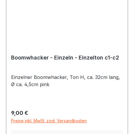
Paar Schlägel,Maße 58x41x22 cm
Boomwhacker - Einzeln - Einzelton c1-c2
Einzelner Boomwhacker, Ton H, ca. 32cm lang,
Ø ca. 4,5cm pink
Regulärer Preis:
9,00 €
Preise inkl. MwSt. zzgl. Versandkosten