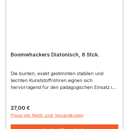
Boomwhackers Diatonisch, 8 Stck.
Die bunten, exakt gestimmten stabilen und
leichten Kunststoffröhren eignen sich
hervorragend für den pädagogischen Einsatz in
allen Altersstufen. Das diatonische Set (Töne:
c1,d1,e1,f1,g1,a1,h1,c2) bietet sich als Basis für
Regulärer Preis:
27,00 €
verschiedenste Verwendungszwecke,
insbesondere für die Musikpädagogik an. Mit der
Preise inkl. MwSt. zzgl. Versandkosten
chromatischen Ergänzung zusammen können
z.B. im Zusammenspiel einer Gruppe Melodien