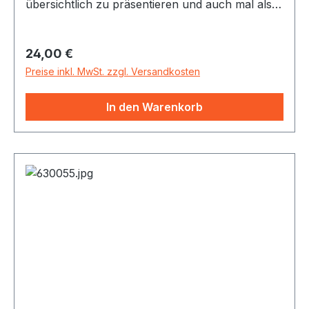
übersichtlich zu präsentieren und auch mal als
Xylophon zu verwenden (Klang hier jedoch
etwas gedämpft).
Regulärer Preis:
24,00 €
Preise inkl. MwSt. zzgl. Versandkosten
In den Warenkorb