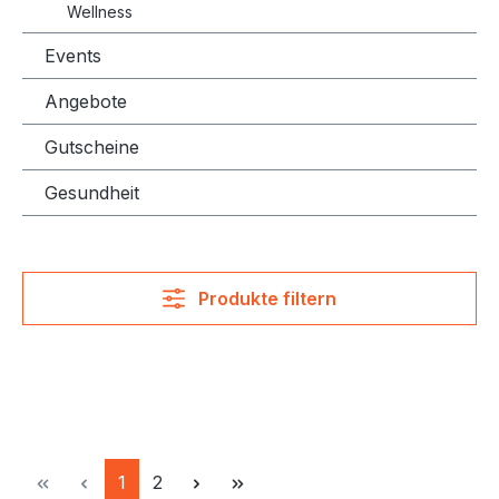
Wellness
Events
Angebote
Gutscheine
Gesundheit
Produkte filtern
Seite
Seite
1
2