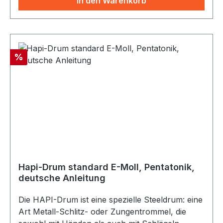
In den Warenkorb
entlockt werden. Stimmung: E-Moll,
pentatonisch Töne: e - g - a - h - d’ - e’ - g‘ - a‘
Lieferumfang: 1 Paar Silikonschlägel + Tasche +
Spielanleitung in Deutsch Patentiert in USA,
Rabatt
%
hergestellt in Indien. 4,2kg, 8 Töne
Hapi-Drum standard E-Moll, Pentatonik,
deutsche Anleitung
Die HAPI-Drum ist eine spezielle Steeldrum: eine
Art Metall-Schlitz- oder Zungentrommel, die