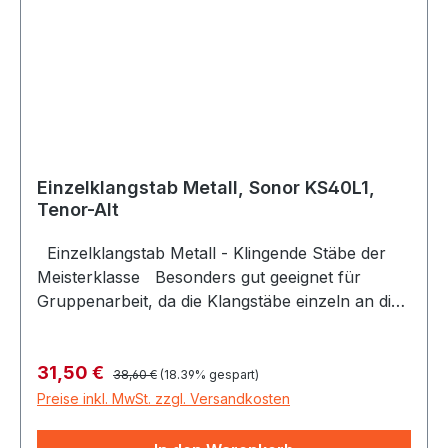
Einzelklangstab Metall, Sonor KS40L1,
Tenor-Alt
Einzelklangstab Metall - Klingende Stäbe der
Meisterklasse Besonders gut geeignet für
Gruppenarbeit, da die Klangstäbe einzeln an die
Teilnehmer verteilt werden können und sich
jede*r auf seinen Ton und seinen Einsatz
Regulärer Preis:
Verkaufspreis:
31,50 €
konzentrieren kann. Der sonore warme und lang
38,60 €
(18.39% gespart)
nachklingende Ton der Meisterklasse begeistert
Preise inkl. MwSt. zzgl. Versandkosten
sofort jede*n Mitspieler*in. Damit qualifizieren
sich diese Instrumente besonders für die