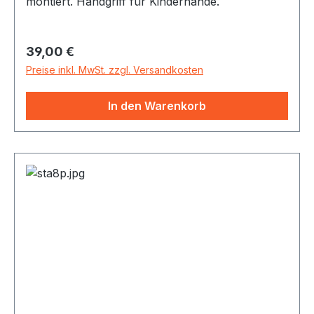
montiert. Handgriff für Kinderhände.
Regulärer Preis:
39,00 €
Preise inkl. MwSt. zzgl. Versandkosten
In den Warenkorb