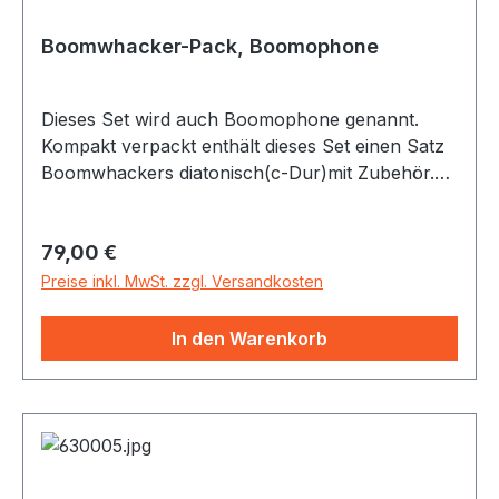
Boomwhacker-Pack, Boomophone
Dieses Set wird auch Boomophone genannt.
Kompakt verpackt enthält dieses Set einen Satz
Boomwhackers diatonisch(c-Dur)mit Zubehör.
Der Xylo-Tote-Tube-Holder dient als
Transporttasche und Halterung, in der die
Regulärer Preis:
79,00 €
einzelnen Boomwhackers in Reihenfolge
gesteckt werden und so auch als Xylofon
Preise inkl. MwSt. zzgl. Versandkosten
genutzt werden können.
In den Warenkorb