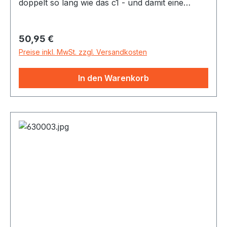
doppelt so lang wie das c1 - und damit eine
Oktave tiefer.
Regulärer Preis:
50,95 €
Preise inkl. MwSt. zzgl. Versandkosten
In den Warenkorb