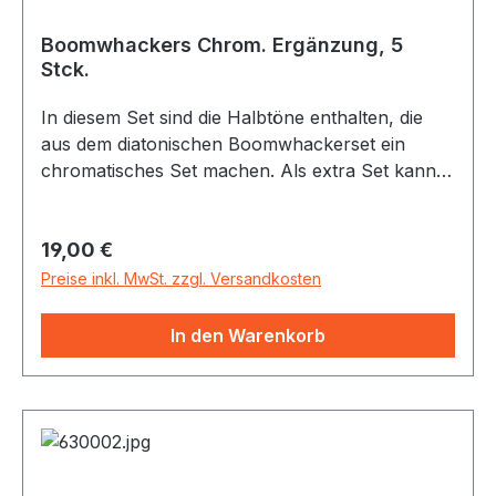
Boomwhackers Chrom. Ergänzung, 5
Stck.
In diesem Set sind die Halbtöne enthalten, die
aus dem diatonischen Boomwhackerset ein
chromatisches Set machen. Als extra Set kann
man sie aber auch sehr gut zum Improvisieren
verwenden (ähnlich wie das Spiel auf den
Regulärer Preis:
19,00 €
schwarzen Tasten beim Klavier)
Preise inkl. MwSt. zzgl. Versandkosten
In den Warenkorb