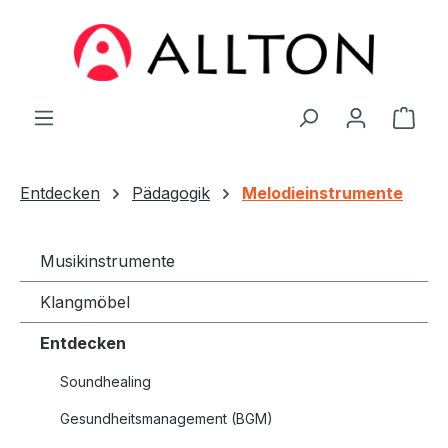
Zum Hauptinhalt springen
Ware
Entdecken
Pädagogik
Melodieinstrumente
Musikinstrumente
Klangmöbel
Entdecken
Soundhealing
Gesundheitsmanagement (BGM)