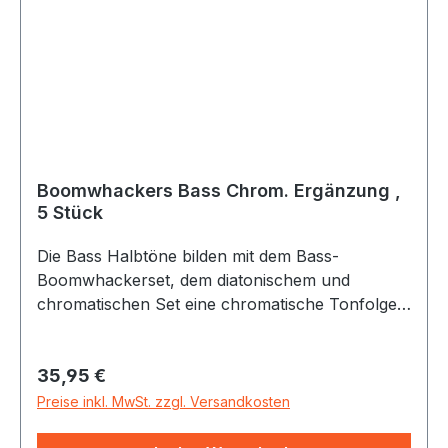
Boomwhackers Bass Chrom. Ergänzung ,
5 Stück
Die Bass Halbtöne bilden mit dem Bass-
Boomwhackerset, dem diatonischem und
chromatischen Set eine chromatische Tonfolge
über 2 Oktaven. Als extra Set kann man sie aber
auch sehr gut zum Improvisieren verwenden
Regulärer Preis:
35,95 €
(ähnlich wie das Spiel auf den schwarzen Tasten
beim Klavier)
Preise inkl. MwSt. zzgl. Versandkosten