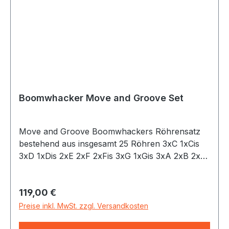
Boomwhacker Move and Groove Set
Move and Groove Boomwhackers Röhrensatz
bestehend aus insgesamt 25 Röhren 3xC 1xCis
3xD 1xDis 2xE 2xF 2xFis 3xG 1xGis 3xA 2xB 2xH
und einem Satz (8 Stück) Octavator Caps, mit
Tasche
Regulärer Preis:
119,00 €
Preise inkl. MwSt. zzgl. Versandkosten