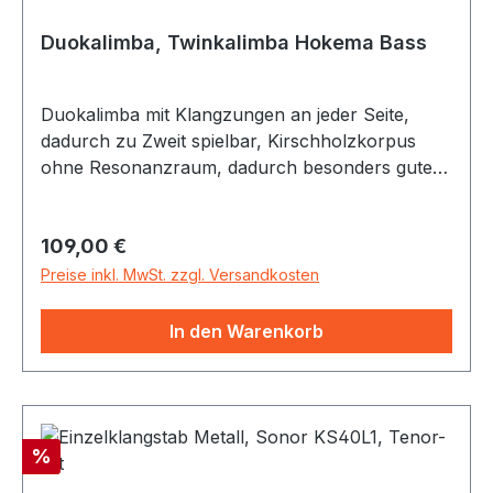
Duokalimba, Twinkalimba Hokema Bass
Duokalimba mit Klangzungen an jeder Seite,
dadurch zu Zweit spielbar, Kirschholzkorpus
ohne Resonanzraum, dadurch besonders gute
Vibrationsübertragung. Gestimmt in A-moll
Pentatonik , Töne: 1x 9 Töne:
Regulärer Preis:
109,00 €
a',c",c',a',a,f',e',e",h', 2. Seite 7 Töne: e g d e c a
a, Größe: 30x9x2,4 cm
Preise inkl. MwSt. zzgl. Versandkosten
In den Warenkorb
Rabatt
%