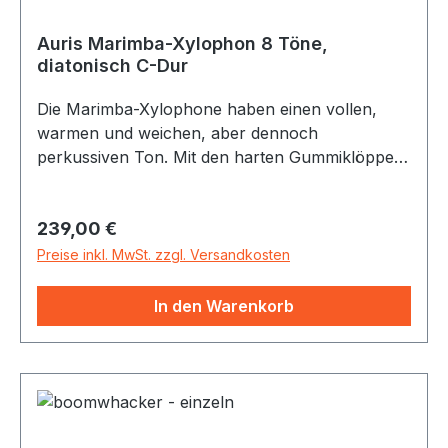
Auris Marimba-Xylophon 8 Töne,
diatonisch C-Dur
Die Marimba-Xylophone haben einen vollen,
warmen und weichen, aber dennoch
perkussiven Ton. Mit den harten Gummiklöppeln
gespielt, kommen besonders bei den hohen
Tönen die melodische Seite des Rhythmus zur
Regulärer Preis:
239,00 €
Geltung. Kann für sehr viele Zwecke verwendet
werden. Der Resonanzkasten ist
Preise inkl. MwSt. zzgl. Versandkosten
zusammensteckbar (4-teilig mit Holzkeilen). Die
Klangstäbe werden aus dem sehr volltönenden
In den Warenkorb
Material Robinie hergestellt, dem am besten
klingenden Holz, das nicht in tropischen Wäldern
wächst. Es kommt aus Europa, vor allem aus
Ungarn. Der Resonanzkasten wird aus
schwedischer Kiefer gefertigt. Auris Marimba,
Tenor-Xylophon, 8 Töne c1-c2 diatonisch, incl. 1