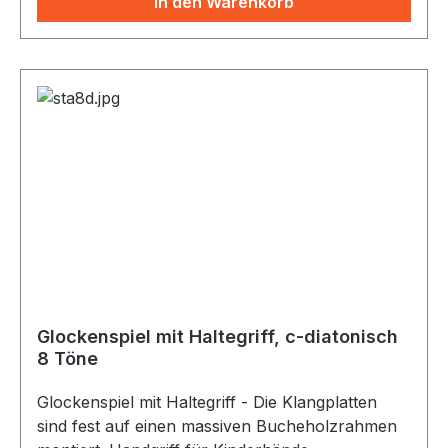
In den Warenkorb
Musikpädagogik und Musiktherapie.
Tonumfang: 5 Oktaven, C3-C7 (c-cis4); 26
lieferbare Töne: c1, cis1, d1, dis1, e1, f1, fis1, g1,
gis1, a1, bb1, h1, c2, cis2, d2, dis2, e2, f2, fis2, g2,
gis2, a2 Tonart: Tenor-Alt Sound: Grundton-
Stimmung Klang: Optimaler Klang - beste
Verarbeitung sind die wesentlichen Eigenschaften
dieser vollendeten Instrumentengruppe.
Klangplatten: speziallegierte Metall-Klangplatten,
grau, 40 x 6 mm Resonanzkästen: schlagfester
Resophen-Kunststoff, weiß
Glockenspiel mit Haltegriff, c-diatonisch
8 Töne
Glockenspiel mit Haltegriff - Die Klangplatten
sind fest auf einen massiven Bucheholzrahmen