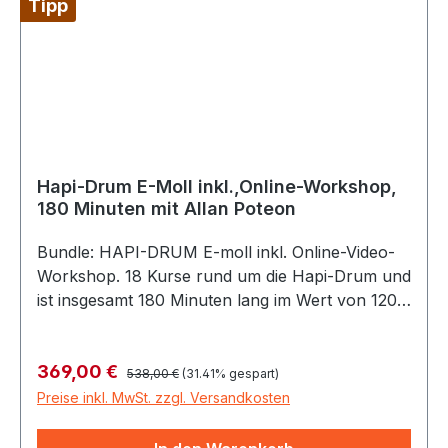
Tipp
Hapi-Drum E-Moll inkl.,Online-Workshop,
180 Minuten mit Allan Poteon
Bundle: HAPI-DRUM E-moll inkl. Online-Video-
Workshop. 18 Kurse rund um die Hapi-Drum und
ist insgesamt 180 Minuten lang im Wert von 120,-
Euro. Link Die HAPI-Drum ist eine spezielle
Steeldrum: eine Art Metall-Schlitz- oder
Regulärer Preis:
Verkaufspreis:
369,00 €
Zungentrommel, die sowohl mit Händen als auch
538,00 €
(31.41% gespart)
mit Schlägeln bespielt werden kann. Wunderbar
Preise inkl. MwSt. zzgl. Versandkosten
weiche, glockige und meditative Klänge können
auch mit nur wenig Übung diesen Instrumenten