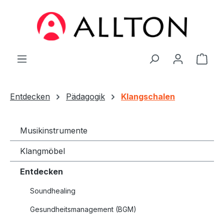
Zum Hauptinhalt springen
Ware
Entdecken
Pädagogik
Klangschalen
Musikinstrumente
Klangmöbel
Entdecken
Soundhealing
Gesundheitsmanagement (BGM)