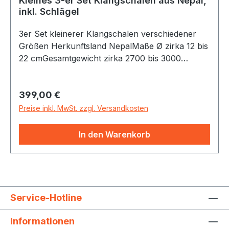
Kleines 3-er Set Klangschalen aus Nepal,
inkl. Schlägel
3er Set kleinerer Klangschalen verschiedener
Größen Herkunftsland NepalMaße Ø zirka 12 bis
22 cmGesamtgewicht zirka 2700 bis 3000
GrammDie Klangschalen sind klanglich passend
individuell zusammengestellt!Zur Lieferung
Regulärer Preis:
399,00 €
gehören zwei Schlägel Einzelgewichte zirka
1300 bis 1700 Gramm 700 bis 1000 Gramm400
Preise inkl. MwSt. zzgl. Versandkosten
bis 700 Gramm
In den Warenkorb
Service-Hotline
Informationen