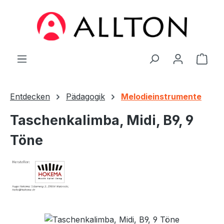
Zum Hauptinhalt springen
Ware
Entdecken
Pädagogik
Melodieinstrumente
Taschenkalimba, Midi, B9, 9
Töne
Bildergalerie überspringen