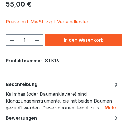
Regulärer Preis:
55,00 €
Preise inkl. MwSt. zzgl. Versandkosten
Produkt Anzahl: Gib den gewünschten We
In den Warenkorb
Produktnummer:
STK16
Beschreibung
Kalimbas (oder Daumenklaviere) sind
Klangzungeninstrumente, die mit beiden Daumen
gezupft werden. Diese schönen, leicht zu s…
Mehr
Bewertungen