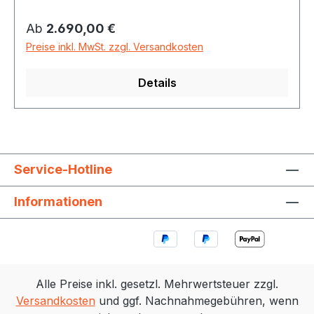
bei der die durch den Anschlag ausgeführte
Regulärer Preis:
Ab
2.690,00 €
Energie von der Schwingung des Felles
beantwortet wird.
Preise inkl. MwSt. zzgl. Versandkosten
Details
Service-Hotline
Informationen
Alle Preise inkl. gesetzl. Mehrwertsteuer zzgl.
Versandkosten
und ggf. Nachnahmegebühren, wenn