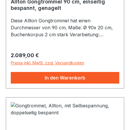
Allton Gongtrommel 90 cm, einseitig
bespannt, genagelt
Diese Allton Gongtrommel hat einen
Durchmesser von 90 cm. Maße: Ø 90x 20 cm,
Buchenkorpus 2 cm stark Verarbeitung:
GenageltMaterial: Hochwertiges
NaturfellLieferung inkl. Bedienungsanleitung und
Regulärer Preis:
2.089,00 €
Aufbauanleitung. Alle Gongtrommeln werden in
unserer Werkstatt aus Buchenholz
Preise inkl. MwSt. zzgl. Versandkosten
handgefertigt, geölt und mit Naturfellen (Rind)
bespannt. Dieser Korpus kann ohne Beine
In den Warenkorb
verwendet werden: Als Gongtrommel
aufgehängt an einem Gongständer, senkrecht
freistehend oder am Boden, zum Beispiel auf
vier Sitzkissen oder Meditationskissen gelagert.