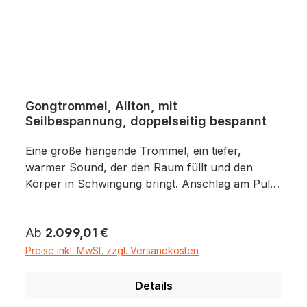
Gongtrommel, Allton, mit
Seilbespannung, doppelseitig bespannt
Eine große hängende Trommel, ein tiefer,
warmer Sound, der den Raum füllt und den
Körper in Schwingung bringt. Anschlag am Puls.
Gongtrommeln bieten ein direktes Gegenüber,
bei der die durch den Anschlag ausgeführte
Regulärer Preis:
Ab
2.099,01 €
Energie von der Schwingung des Felles
beantwortet wird. Mit Aufpreis ist auch eine
Preise inkl. MwSt. zzgl. Versandkosten
Bespannung mit behaarten Fellen möglich.
Details