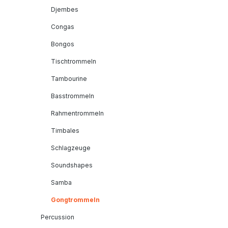
Djembes
Congas
Bongos
Tischtrommeln
Tambourine
Basstrommeln
Rahmentrommeln
Timbales
Schlagzeuge
Soundshapes
Samba
Gongtrommeln
Percussion