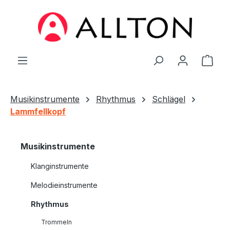
Zum Hauptinhalt springen
Ware
Musikinstrumente
Rhythmus
Schlägel
Lammfellkopf
Musikinstrumente
Klanginstrumente
Melodieinstrumente
Rhythmus
Trommeln