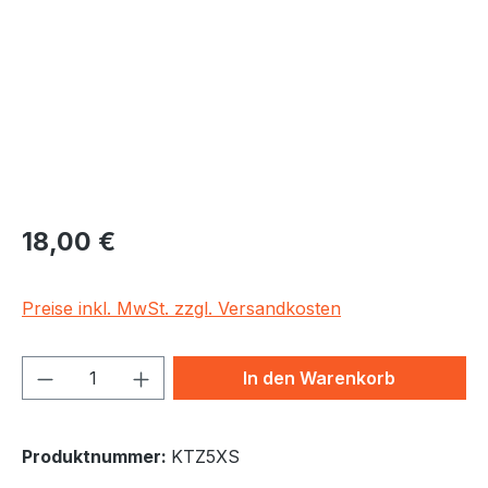
Regulärer Preis:
18,00 €
Preise inkl. MwSt. zzgl. Versandkosten
Produkt Anzahl: Gib den gewünschten We
In den Warenkorb
Produktnummer:
KTZ5XS