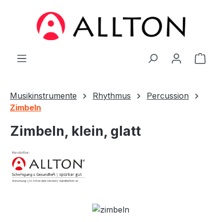
Zum Hauptinhalt springen
Ware
Musikinstrumente
Rhythmus
Percussion
Zimbeln
Zimbeln, klein, glatt
Bildergalerie überspringen