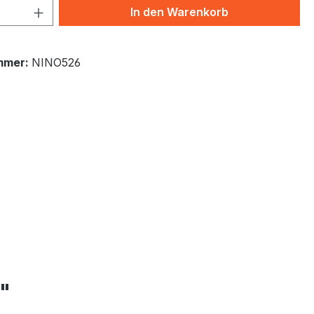
 Anzahl: Gib den gewünschten Wert ein 
In den Warenkorb
mmer:
NINO526
"