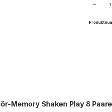
Produkt
Produktnu
Hör-Memory Shaken Play 8 Paare