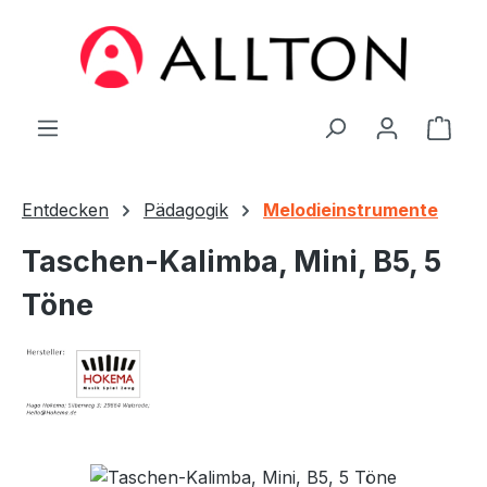
Zum Hauptinhalt springen
Ware
Entdecken
Pädagogik
Melodieinstrumente
Taschen-Kalimba, Mini, B5, 5
Töne
Bildergalerie überspringen