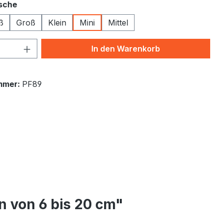
auswählen
sche
ß
Groß
Klein
Mini
Mittel
 Anzahl: Gib den gewünschten Wert ein 
In den Warenkorb
mmer:
PF89
n von 6 bis 20 cm"