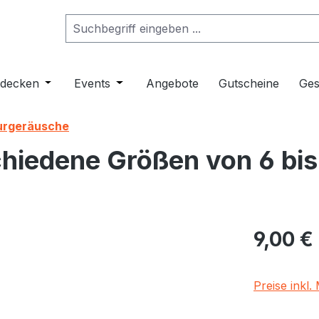
ropdown der Kategorie Musikinstrumente
er Schließe das Dropdown der Kategorie Klangmöbel
tdecken
Öffne oder Schließe das Dropdown der Kategorie 
Events
Öffne oder Schließe das Dropdown de
Angebote
Gutscheine
Ges
urgeräusche
chiedene Größen von 6 bi
Regulärer Pr
9,00 €
Preise inkl