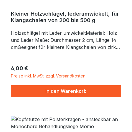
Kleiner Holzschlägel, lederumwickelt, für
Klangschalen von 200 bis 500 g
Holzschlägel mit Leder umwickeltMaterial: Holz
und Leder Maße: Durchmesser 2 cm, Länge 14
cmGeeignet für kleinere Klangschalen von zirka
200 bis 500 Gramm. Dieser Holzschlägel ist mit
rauhem Leder umwickelt. Daher auch gut
Regulärer Preis:
4,00 €
geeignet, um Klangschalen zu reiben. Der
gedrechselte Griff ist angenehm geformt und
Preise inkl. MwSt. zzgl. Versandkosten
erleichtert das mühelose Arbeiten.
In den Warenkorb