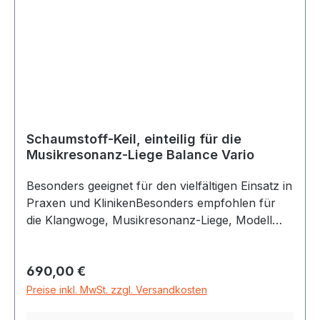
Schaumstoff-Keil, einteilig für die
Musikresonanz-Liege Balance Vario
Besonders geeignet für den vielfältigen Einsatz in
Praxen und KlinikenBesonders empfohlen für
die Klangwoge, Musikresonanz-Liege, Modell
Vario (Verschiedene Liegepositionen einstellbar)
Maße des Schaumstoffkeils 123 x 64 x 25 cmDer
Regulärer Preis:
690,00 €
Bezug ist aus desinfektionsmitteltauglichem
Kunstleder.Durch den Schaumstoffkeil, der in
Preise inkl. MwSt. zzgl. Versandkosten
fixierter Position auf die Musikresonanz-Liege