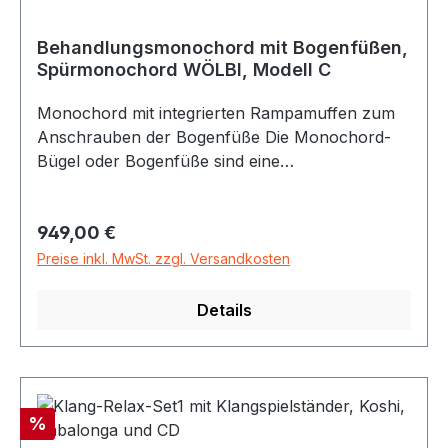
Behandlungsmonochord mit Bogenfüßen,
Spürmonochord WÖLBI, Modell C
Monochord mit integrierten Rampamuffen zum
Anschrauben der Bogenfüße Die Monochord-
Bügel oder Bogenfüße sind eine
Zusatzanfertigung, die wir speziell für unsere
gewölbten Monochorde entwickelt haben.
Regulärer Preis:
949,00 €
Dadurch können die Monochorde vielseitiger
eingesetzt werden. (Therapie und Klangyoga).
Preise inkl. MwSt. zzgl. Versandkosten
Die Bogenfüße können je nach Bedarf an- und
abgeschraubt werden. Monochord Das
Details
Monochord ist geölt 18 Saiten Maße: 60 x 26 x 8
cm Gewicht: zirka 2,3 Kilogramm Korpus: Buche
schichtverleimt Monochord-STIMMUNG
Klangteppich aus Grundton d TAMBURA-
Rabatt
%
STIMMUNG Klangteppich aus Grundton, Quinte,