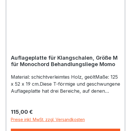
Auflageplatte für Klangschalen, Größe M
für Monochord Behandlungsliege Momo
Material: schichtverleimtes Holz, geöltMaße: 125
x 52 x 19 cm.Diese T-förmige und geschwungene
Auflageplatte hat drei Bereiche, auf denen
Klangschalen abgestellt werden können (unter
und seitlich den Füßen/Unterschenkeln)Es ist
Regulärer Preis:
115,00 €
nutzbar für die Monochord-
Klangmassagenbehandlungsliege. Auch für
Preise inkl. MwSt. zzgl. Versandkosten
weitere Behandlungsliegen geeignet, sowie die