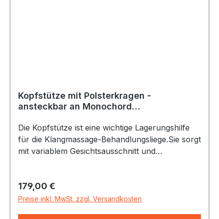
Kopfstütze mit Polsterkragen -
ansteckbar an Monochord
Behandlungsliege Momo
Die Kopfstütze ist eine wichtige Lagerungshilfe
für die Klangmassage-Behandlungsliege.Sie sorgt
mit variablem Gesichtsausschnitt und
Polsterkragen für entspanntes Liegen in der
Bauchlage.Ihre stufenlose Höhen- und
Regulärer Preis:
179,00 €
Neigungsverstellung entlastet die
Halswirbelsäule, ergonomisch designt (Ergofit).
Preise inkl. MwSt. zzgl. Versandkosten
Die gepolsterte Kopfstützenauflage ist aus