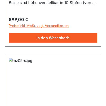
Beine sind höhenverstellbar in 10 Stufen (von 62
- 85 cm) Stoff-Vorhang zum Ankletten (Husse /
Skirting) Der Tisch ist zwecks Mobilität mit einem
Regulärer Preis:
899,00 €
Tragegriff versehen und sehr einfach auf- und
abzubauen. Dieser Klangwiegen-
Preise inkl. MwSt. zzgl. Versandkosten
Behandlungstisch ist nicht fix gepolstert.
In den Warenkorb