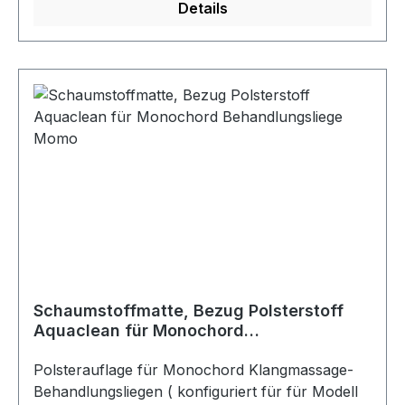
(auch Klangwoge genannt) gelegt wird, lässt sich
Details
eine ebene Liegefläche
herstellen.Patienten/Klienten liegen waagerecht
auf der Klangwoge. Körperbehandlungen sind
dadurch sehr gut möglich.
Schaumstoffmatte, Bezug Polsterstoff
Aquaclean für Monochord
Behandlungsliege Momo
Polsterauflage für Monochord Klangmassage-
Behandlungsliegen ( konfiguriert für für Modell