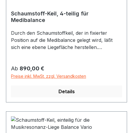
Schaumstoff-Keil, 4-teilig für
Medibalance
Durch den Schaumstoffkeil, der in fixierter
Position auf die Medibalance gelegt wird, läßt
sich eine ebene Liegefläche herstellen.
123x64x25 cm Hartschaumstoff mit Bezug aus
desinfektionsmitteltauglichem Kunstleder,
Regulärer Preis:
Ab
890,00 €
abklettbarer Armausschnitt und Nasenloch
Preise inkl. MwSt. zzgl. Versandkosten
Details