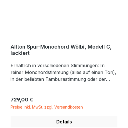
Allton Spür-Monochord Wölbi, Modell C,
lackiert
Erhältlich in verschiedenen Stimmungen: In
reiner Monchordstimmung (alles auf einen Ton),
in der beliebten Tamburastimmung oder der
Dreiklangstimmung! 18 Saiten Korpus gewölbt
aus schichtverleimter Buche
Regulärer Preis:
729,00 €
desinfektionmitteltauglich lackiert Stimmung:
Tonhöhe und Stimmung siehe Auswahl Gewicht:
Preise inkl. MwSt. zzgl. Versandkosten
ca. 2400 g Maße: 60 x 26 x 8 cm inkl.
Stimmschlüssel, Bedienungsanleitung,
Details
Transportkarton speziell geeignet für