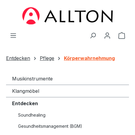
Zum Hauptinhalt springen
Ware
Entdecken
Pflege
Körperwahrnehmung
Musikinstrumente
Klangmöbel
Entdecken
Soundhealing
Gesundheitsmanagement (BGM)