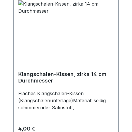
Klangschalen-Kissen, zirka 14 cm
Durchmesser
Flaches Klangschalen-Kissen
(Klangschalenunterlage)Material: seidig
schimmernder Satinstoff,
wattiertDurchmesser: Zirka 14 cmFarben
unterschiedlich (rot, grün ,blau oder
Regulärer Preis:
4,00 €
violett) Dieses flache Kissen dient in der