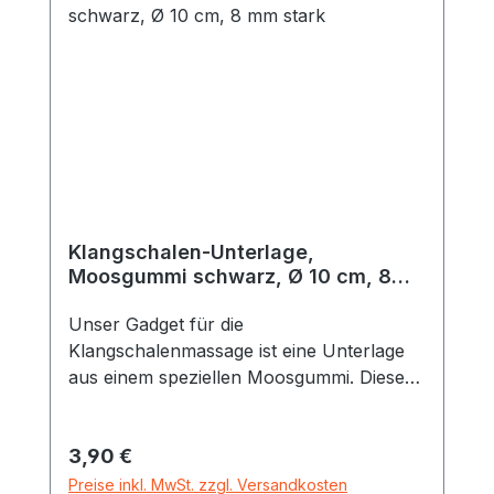
Klangschalen-Unterlage,
Moosgummi schwarz, Ø 10 cm, 8
mm stark
Unser Gadget für die
Klangschalenmassage ist eine Unterlage
aus einem speziellen Moosgummi. Dieses
hat drei besondere Vorteile 1. Die
Klangschalen lassen sich auch in
Regulärer Preis:
3,90 €
schrägem Winkel auf dem Körper
positionieren2. Das Moosgummi überträgt
Preise inkl. MwSt. zzgl. Versandkosten