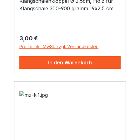
Klangschalenklöppel Ø 2,5cm, Holz für
Klangschale 300-900 gramm 19x2,5 cm
Regulärer Preis:
3,00 €
Preise inkl. MwSt. zzgl. Versandkosten
In den Warenkorb