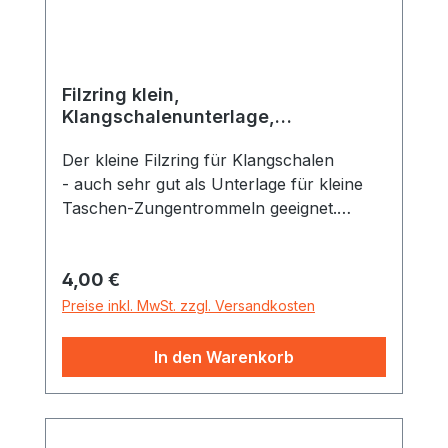
Filzring klein,
Klangschalenunterlage,
Durchmesser zirka 8 cm
Der kleine Filzring für Klangschalen
- auch sehr gut als Unterlage für kleine
Taschen-Zungentrommeln geeignet.
Material: Baumwolle Durchmesser: Zirka 8
cm Farbe: weinrot Der Filzring ist aus
Regulärer Preis:
4,00 €
rutschfester Baumwolle erstellt. Er
schützt die Klangschalen beim Abstellen
Preise inkl. MwSt. zzgl. Versandkosten
und sorgt dafür, dass die Klangschale
stets an Ort und Stelle bleibt.
In den Warenkorb