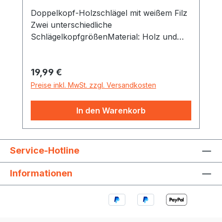
Doppelkopf-Holzschlägel mit weißem Filz
Zwei unterschiedliche
SchlägelkopfgrößenMaterial: Holz und
Filz Maße: Durchmesser der
Schlägelköpfe 4 cm und 5 cm, Länge
Regulärer Preis:
19,99 €
zirka 40,5 cm Schlägelstil Buche,
Durchmesser zirka 1,2 cm Geeignet für
Preise inkl. MwSt. zzgl. Versandkosten
Klangschalen von zirka 500 bis 2500
Gramm.
In den Warenkorb
Service-Hotline
Informationen