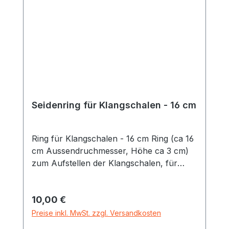
Seidenring für Klangschalen - 16 cm
Ring für Klangschalen - 16 cm Ring (ca 16
cm Aussendruchmesser, Höhe ca 3 cm)
zum Aufstellen der Klangschalen, für
mittlere Klangschalen, seidig
schimmernder Satinstoff (keine Seide)
Regulärer Preis:
10,00 €
verschiedene Farben
Preise inkl. MwSt. zzgl. Versandkosten