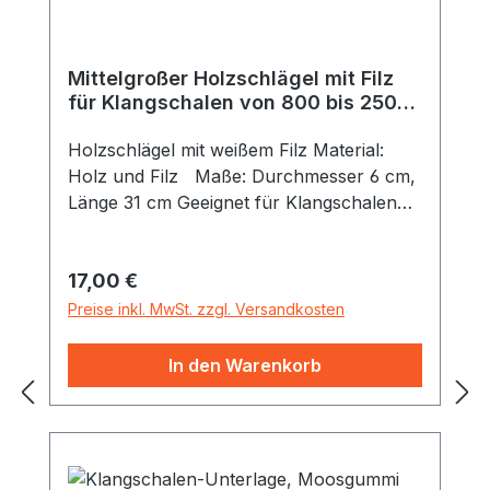
Mittelgroßer Holzschlägel mit Filz
für Klangschalen von 800 bis 2500
g
Holzschlägel mit weißem Filz Material:
Holz und Filz Maße: Durchmesser 6 cm,
Länge 31 cm Geeignet für Klangschalen
von zirka 800 bis 2500 Gramm.
Regulärer Preis:
17,00 €
Preise inkl. MwSt. zzgl. Versandkosten
In den Warenkorb