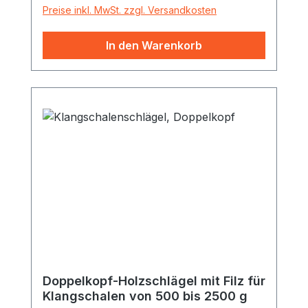
Regel als Klangschalen-Unterlage. Es
Preise inkl. MwSt. zzgl. Versandkosten
kann jedoch auch gut auf dem Körper
platziert werden. Das Kissen ist so dünn,
In den Warenkorb
dass die Schwingungen vom Klanggast
dennoch gut gespürt werden können.
Eine Vorauswahl der Farben ist bei dieser
Online-Bestellung leider nicht möglich.
Doppelkopf-Holzschlägel mit Filz für
Klangschalen von 500 bis 2500 g