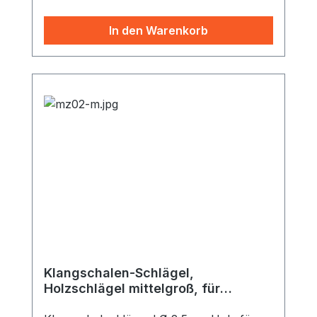
die Schwingungen großflächiger auf den
Körper 3. Das Moosgummi isoliert und die
In den Warenkorb
Klangschale muss nicht vorgewärmt
werden
Klangschalen-Schlägel,
Holzschlägel mittelgroß, für
Klangschale 300-900g 19x2,5 cm