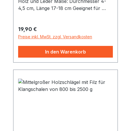
Holz und Leder Maße: Durchmesser 4-
4,5 cm, Länge 17-18 cm Geeignet für
Klangschalen ab 600 Gramm. Dieser
Holzschlägel ist mit rauem Leder
Regulärer Preis:
19,90 €
umwickelt. Daher auch gut geeignet, um
Klangschalen zu reiben. Der gedrechselte
Preise inkl. MwSt. zzgl. Versandkosten
Griff ist angenehm geformt und erleichtert
das mühelose Arbeiten.
In den Warenkorb