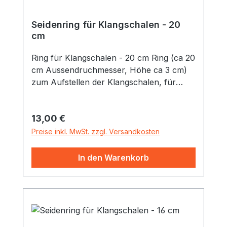
Seidenring für Klangschalen - 20
cm
Ring für Klangschalen - 20 cm Ring (ca 20
cm Aussendruchmesser, Höhe ca 3 cm)
zum Aufstellen der Klangschalen, für
größere Klangschalen, seidig
schimmernder Satinstoff, (keine
Regulärer Preis:
13,00 €
Naturseide) verschiedene Farben
Preise inkl. MwSt. zzgl. Versandkosten
In den Warenkorb