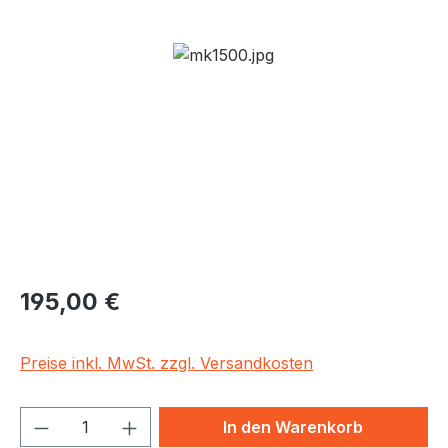
Bildergalerie überspringen
Regulärer Preis:
195,00 €
Preise inkl. MwSt. zzgl. Versandkosten
Produkt Anzahl: Gib den gewünschten We
In den Warenkorb