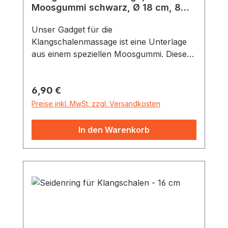
Moosgummi schwarz, Ø 18 cm, 8
mm stark
Unser Gadget für die
Klangschalenmassage ist eine Unterlage
aus einem speziellen Moosgummi. Dieses
hat drei besondere Vorteile 1. Die
Klangschalen lassen sich auch in
Regulärer Preis:
6,90 €
schrägem Winkel auf dem Körper
positionieren 2. Das Moosgummi überträgt
Preise inkl. MwSt. zzgl. Versandkosten
die Schwingungen großflächiger auf den
Körper 3. Das Moosgummi isoliert und die
In den Warenkorb
Klangschale muss nicht vorgewärmt
werden