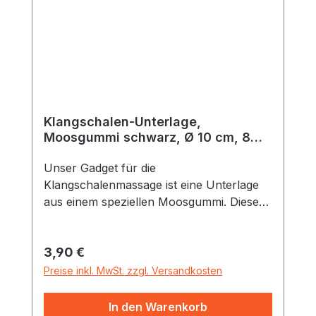
Klangschalen-Unterlage,
Moosgummi schwarz, Ø 10 cm, 8
mm stark
Unser Gadget für die
Klangschalenmassage ist eine Unterlage
aus einem speziellen Moosgummi. Dieses
hat drei besondere Vorteile 1. Die
Klangschalen lassen sich auch in
Regulärer Preis:
3,90 €
schrägem Winkel auf dem Körper
positionieren2. Das Moosgummi überträgt
Preise inkl. MwSt. zzgl. Versandkosten
die Schwingungen großflächiger auf den
Körper 3. Das Moosgummi isoliert und die
In den Warenkorb