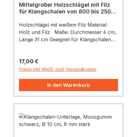
Mittelgroßer Holzschlägel mit Filz
für Klangschalen von 800 bis 2500
g
Holzschlägel mit weißem Filz Material:
Holz und Filz Maße: Durchmesser 6 cm,
Länge 31 cm Geeignet für Klangschalen
von zirka 800 bis 2500 Gramm.
Regulärer Preis:
17,00 €
Preise inkl. MwSt. zzgl. Versandkosten
In den Warenkorb