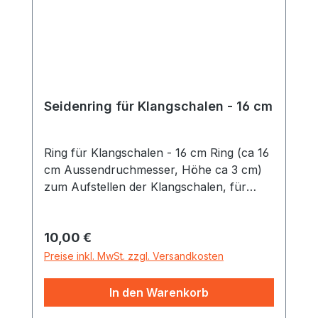
Seidenring für Klangschalen - 16 cm
Ring für Klangschalen - 16 cm Ring (ca 16
cm Aussendruchmesser, Höhe ca 3 cm)
zum Aufstellen der Klangschalen, für
mittlere Klangschalen, seidig
schimmernder Satinstoff (keine Seide)
Regulärer Preis:
10,00 €
verschiedene Farben
Preise inkl. MwSt. zzgl. Versandkosten
In den Warenkorb