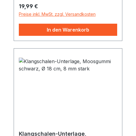
Regulärer Preis:
19,99 €
zirka 40,5 cm Schlägelstil Buche,
Durchmesser zirka 1,2 cm Geeignet für
Preise inkl. MwSt. zzgl. Versandkosten
Klangschalen von zirka 500 bis 2500
Gramm.
In den Warenkorb
Klangschalen-Unterlage,