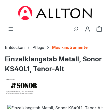
Zum Hauptinhalt springen
Ware
Entdecken
Pflege
Musikinstrumente
Einzelklangstab Metall, Sonor
KS40L1, Tenor-Alt
Bildergalerie überspringen