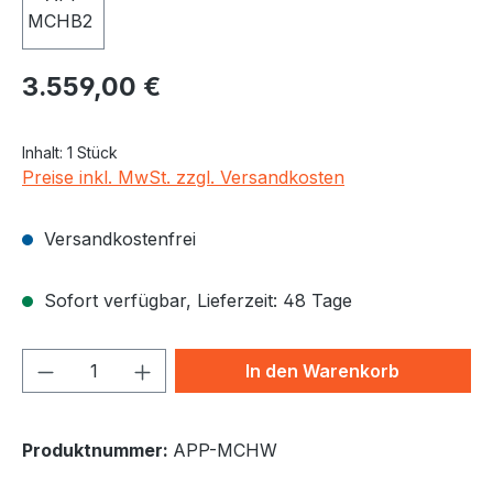
Regulärer Preis:
3.559,00 €
Inhalt:
1 Stück
Preise inkl. MwSt. zzgl. Versandkosten
Versandkostenfrei
Sofort verfügbar, Lieferzeit: 48 Tage
Produkt Anzahl: Gib den gewünschten We
In den Warenkorb
Produktnummer:
APP-MCHW