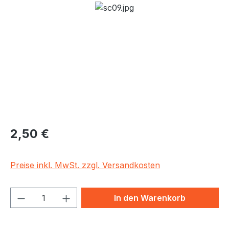
Bildergalerie überspringen
Regulärer Preis:
2,50 €
Preise inkl. MwSt. zzgl. Versandkosten
Produkt Anzahl: Gib den gewünschten We
In den Warenkorb