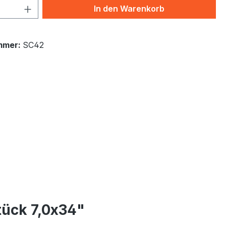
 Anzahl: Gib den gewünschten Wert ein 
In den Warenkorb
mmer:
SC42
tück 7,0x34"