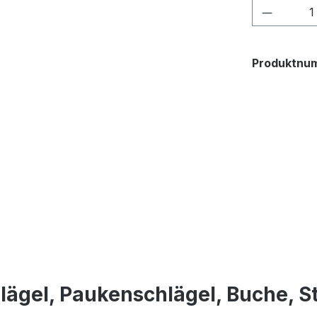
Produkt
Produktnu
lägel, Paukenschlägel, Buche, S