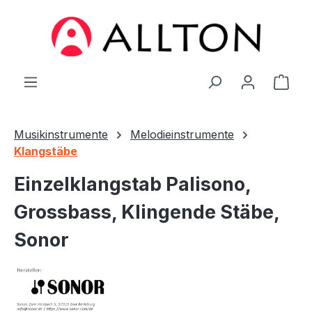
Zum Hauptinhalt springen
Ware
Musikinstrumente
Melodieinstrumente
Klangstäbe
Einzelklangstab Palisono,
Grossbass, Klingende Stäbe,
Sonor