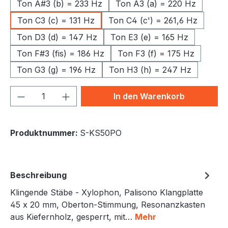
Ton A#3 (b) = 233 Hz
Ton A3 (a) = 220 Hz
Ton C3 (c) = 131 Hz
Ton C4 (c') = 261,6 Hz
Ton D3 (d) = 147 Hz
Ton E3 (e) = 165 Hz
Ton F#3 (fis) = 186 Hz
Ton F3 (f) = 175 Hz
Ton G3 (g) = 196 Hz
Ton H3 (h) = 247 Hz
Produkt Anzahl: Gib den gewünschten We
In den Warenkorb
Produktnummer:
S-KS50PO
Beschreibung
Klingende Stäbe - Xylophon, Palisono Klangplatte
45 x 20 mm, Oberton-Stimmung, Resonanzkasten
aus Kiefernholz, gesperrt, mit…
Mehr