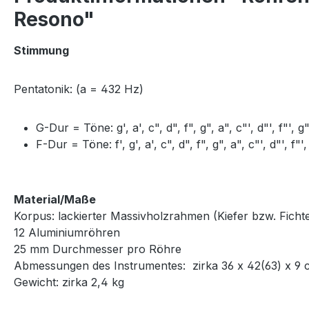
Resono"
Stimmung
Pentatonik: (a = 432 Hz)
G-Dur = Töne: g', a', c", d", f", g", a", c"', d"', f"', g"
F-Dur = Töne: f', g', a', c", d", f", g", a", c"', d"', f"',
Material/Maße
Korpus: lackierter Massivholzrahmen (Kiefer bzw. Ficht
12 Aluminiumröhren
25 mm Durchmesser pro Röhre
Abmessungen des Instrumentes: zirka 36 x 42(63) x 9 
Gewicht: zirka 2,4 kg