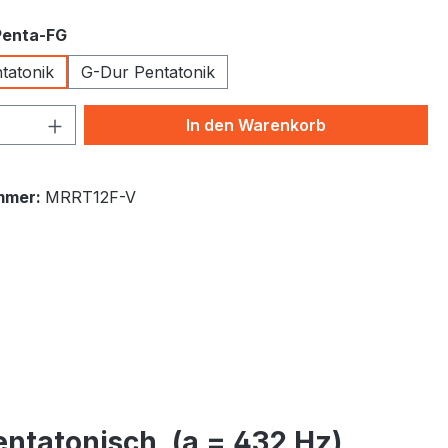
auswählen
Penta-FG
tatonik
G-Dur Pentatonik
 Anzahl: Gib den gewünschten Wert ein 
In den Warenkorb
mmer:
MRRT12F-V
ntatonisch, (a = 432 Hz),