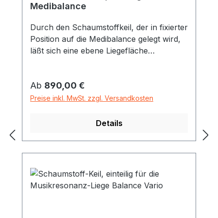
Medibalance
Durch den Schaumstoffkeil, der in fixierter
Position auf die Medibalance gelegt wird,
läßt sich eine ebene Liegefläche
herstellen. 123x64x25 cm
Hartschaumstoff mit Bezug aus
Regulärer Preis:
Ab
890,00 €
desinfektionsmitteltauglichem Kunstleder,
abklettbarer Armausschnitt und
Preise inkl. MwSt. zzgl. Versandkosten
Nasenloch
Details