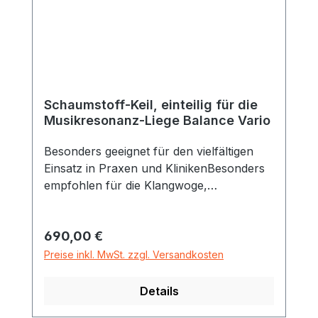
Schaumstoff-Keil, einteilig für die
Musikresonanz-Liege Balance Vario
Besonders geeignet für den vielfältigen
Einsatz in Praxen und KlinikenBesonders
empfohlen für die Klangwoge,
Musikresonanz-Liege, Modell Vario
(Verschiedene Liegepositionen einstellbar)
Regulärer Preis:
690,00 €
Maße des Schaumstoffkeils 123 x 64 x 25
cmDer Bezug ist aus
Preise inkl. MwSt. zzgl. Versandkosten
desinfektionsmitteltauglichem
Kunstleder.Durch den Schaumstoffkeil,
Details
der in fixierter Position auf die