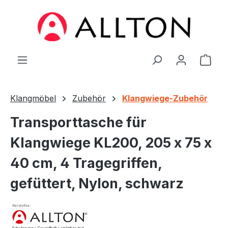
Zum Hauptinhalt springen
Ware
Klangmöbel
Zubehör
Klangwiege-Zubehör
Transporttasche für
Klangwiege KL200, 205 x 75 x
40 cm, 4 Tragegriffen,
gefüttert, Nylon, schwarz