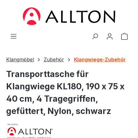
Zum Hauptinhalt springen
Ware
Klangmöbel
Zubehör
Klangwiege-Zubehör
Transporttasche für
Klangwiege KL180, 190 x 75 x
40 cm, 4 Tragegriffen,
gefüttert, Nylon, schwarz