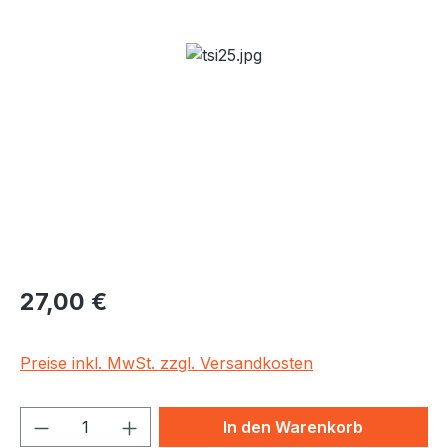
Bildergalerie überspringen
Regulärer Preis:
27,00 €
Preise inkl. MwSt. zzgl. Versandkosten
Produkt Anzahl: Gib den gewünschten We
In den Warenkorb