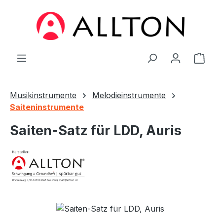
Zum Hauptinhalt springen
Ware
Musikinstrumente
Melodieinstrumente
Saiteninstrumente
Saiten-Satz für LDD, Auris
Bildergalerie überspringen