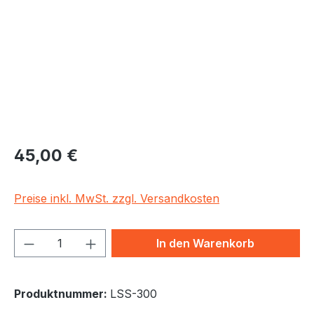
Regulärer Preis:
45,00 €
Preise inkl. MwSt. zzgl. Versandkosten
Produkt Anzahl: Gib den gewünschten We
In den Warenkorb
Produktnummer:
LSS-300