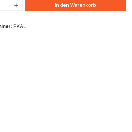
 Anzahl: Gib den gewünschten Wert ein 
In den Warenkorb
mmer:
PKAL