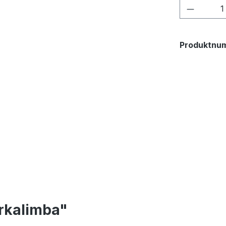
Produkt
Produktnu
rkalimba"