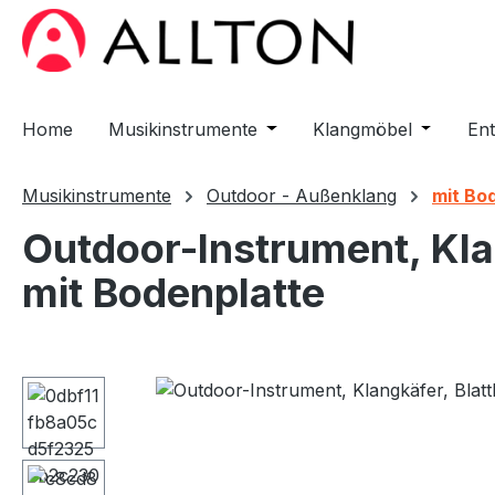
m Hauptinhalt springen
Zur Suche springen
Zur Hauptnavigation springen
Home
Musikinstrumente
Öffne oder Schließe das D
Klangmöbel
Öffne od
En
Musikinstrumente
Outdoor - Außenklang
mit Bo
Outdoor-Instrument, Klang
mit Bodenplatte
Bildergalerie überspringen