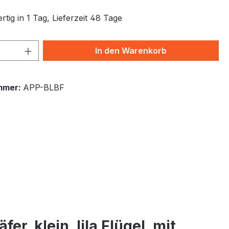
tig in 1 Tag, Lieferzeit 48 Tage
 Anzahl: Gib den gewünschten Wert ein 
In den Warenkorb
mmer:
APP-BLBF
r, klein, lila Flügel, mit