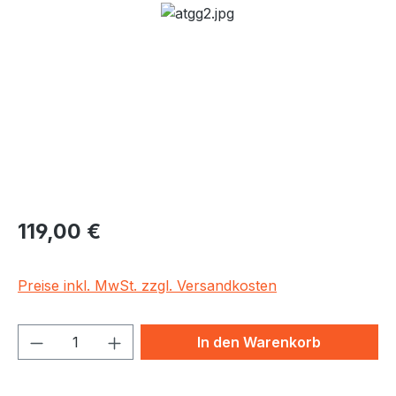
Bildergalerie überspringen
Regulärer Preis:
119,00 €
Preise inkl. MwSt. zzgl. Versandkosten
Produkt Anzahl: Gib den gewünschten We
In den Warenkorb