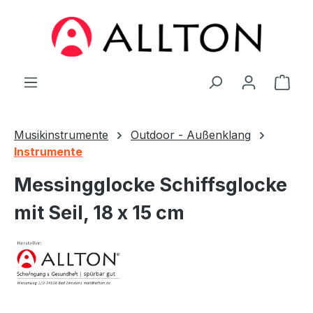
Zum Hauptinhalt springen
Ware
Musikinstrumente
Outdoor - Außenklang
Instrumente
Messingglocke Schiffsglocke
mit Seil, 18 x 15 cm