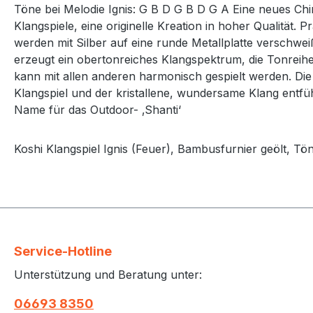
Töne bei Melodie Ignis: G B D G B D G A Eine neues Chim
Klangspiele, eine originelle Kreation in hoher Qualität
werden mit Silber auf eine runde Metallplatte verschwei
erzeugt ein obertonreiches Klangspektrum, die Tonreihe
kann mit allen anderen harmonisch gespielt werden. Di
Klangspiel und der kristallene, wundersame Klang entfü
Name für das Outdoor- ‚Shanti‘
Koshi Klangspiel Ignis (Feuer), Bambusfurnier geölt, T
Service-Hotline
Unterstützung und Beratung unter:
06693 8350