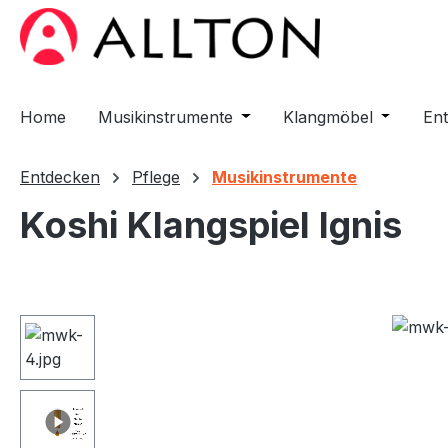
m Hauptinhalt springen
Zur Suche springen
Zur Hauptnavigation springen
Home
Musikinstrumente
Öffne oder Schließe das D
Klangmöbel
Öffne od
En
Entdecken
Pflege
Musikinstrumente
Koshi Klangspiel Ignis
Bildergalerie überspringen