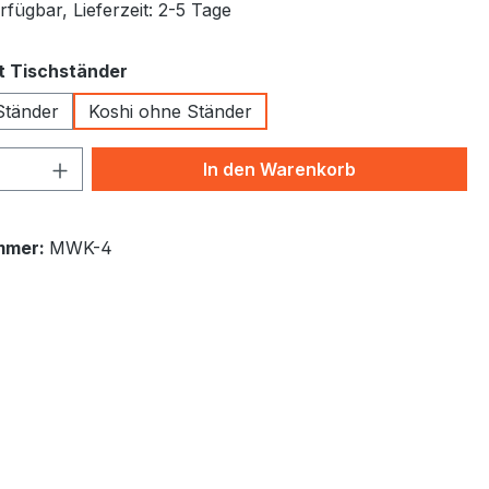
fügbar, Lieferzeit: 2-5 Tage
auswählen
t Tischständer
Ständer
Koshi ohne Ständer
 Anzahl: Gib den gewünschten Wert ein 
In den Warenkorb
mmer:
MWK-4