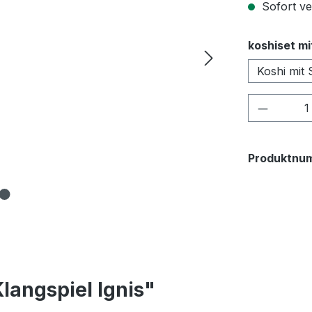
Sofort ver
koshiset mi
Koshi mit 
Produkt
Produktnu
langspiel Ignis"